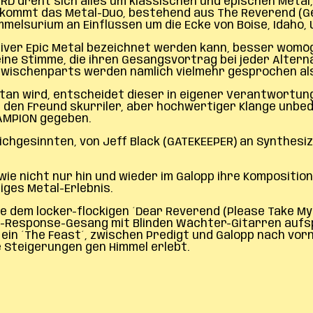
D dreht sich alles um klassischen und epischen Metal,
 kommt das Metal-Duo, bestehend aus The Reverend (Ge
elsurium an Einflüssen um die Ecke von Boise, Idaho, 
iver Epic Metal bezeichnet werden kann, besser womögl
eine Stimme, die ihren Gesangsvortrag bei jeder Alter
 Zwischenparts werden nämlich vielmehr gesprochen al
tan wird, entscheidet dieser in eigener Verantwortung
en Freund skurriler, aber hochwertiger Klänge unbeding
HAMPION gegeben.
chgesinnten, von Jeff Black (GATEKEEPER) an Synthesi
owie nicht nur hin und wieder im Galopp ihre Kompositi
iges Metal-Erlebnis.
 dem locker-flockigen ´Dear Reverend (Please Take My 
nd-Response-Gesang mit Blinden Wächter-Gitarren aufsp
d ein ´The Feast´, zwischen Predigt und Galopp nach vo
Steigerungen gen Himmel erlebt.