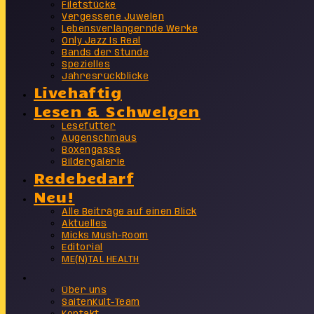
Filetstücke
Vergessene Juwelen
Lebensverlängernde Werke
Only Jazz Is Real
Bands der Stunde
Spezielles
Jahresrückblicke
Livehaftig
Lesen & Schwelgen
Lesefutter
Augenschmaus
Boxengasse
Bildergalerie
Redebedarf
Neu!
Alle Beiträge auf einen Blick
Aktuelles
Micks Mush-Room
Editorial
ME(N)TAL HEALTH
Info
Über uns
SaitenKult-Team