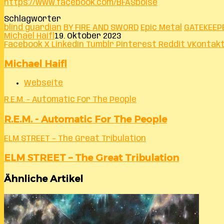
https://www.facebook.com/BFASboise
Schlagwörter
blind guardian
BY FIRE AND SWORD
Epic Metal
GATEKEEP
Michael Haifl
19. Oktober 2023
Facebook
X
LinkedIn
Tumblr
Pinterest
Reddit
VKontak
Michael Haifl
Webseite
R.E.M. - Automatic For The People
R.E.M. - Automatic For The People
ELM STREET – The Great Tribulation
ELM STREET – The Great Tribulation
Ähnliche Artikel