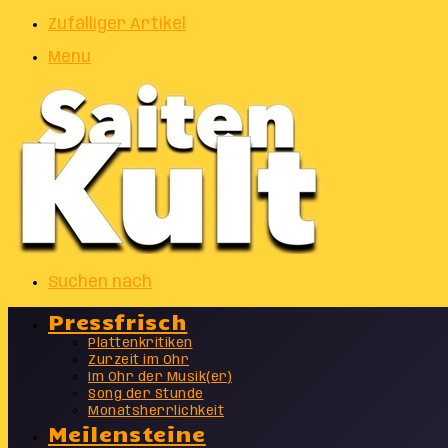
Zufälliger Artikel
Menu
Suchen nach
Pressfrisch
Plattenkritiken
Zurzeit im Ohr
Im Ohr der Musik(er)
Song der Stunde
Monatsherrlichkeit
Meilensteine