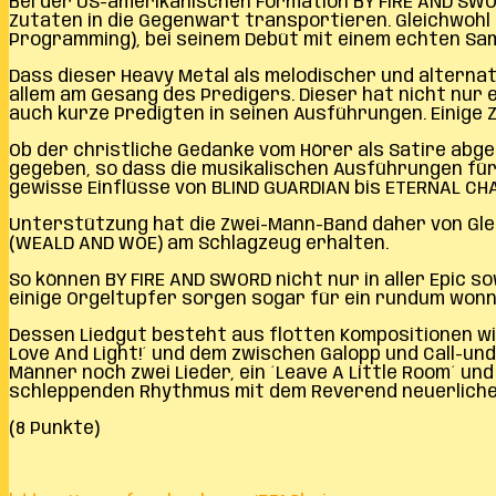
Bei der US-amerikanischen Formation BY FIRE AND SWOR
Zutaten in die Gegenwart transportieren. Gleichwohl
Programming), bei seinem Debüt mit einem echten Samm
Dass dieser Heavy Metal als melodischer und alternat
allem am Gesang des Predigers. Dieser hat nicht nur 
auch kurze Predigten in seinen Ausführungen. Einige
Ob der christliche Gedanke vom Hörer als Satire abge
gegeben, so dass die musikalischen Ausführungen für d
gewisse Einflüsse von BLIND GUARDIAN bis ETERNAL C
Unterstützung hat die Zwei-Mann-Band daher von Glei
(WEALD AND WOE) am Schlagzeug erhalten.
So können BY FIRE AND SWORD nicht nur in aller Epic s
einige Orgeltupfer sorgen sogar für ein rundum wonn
Dessen Liedgut besteht aus flotten Kompositionen wie
Love And Light!´ und dem zwischen Galopp und Call-u
Männer noch zwei Lieder, ein ´Leave A Little Room´ un
schleppenden Rhythmus mit dem Reverend neuerliche 
(8 Punkte)