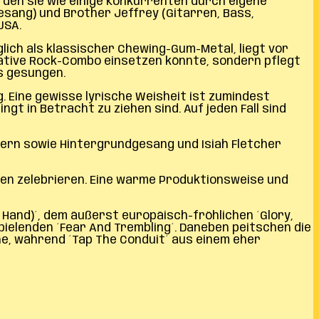
 den sie wie einige Konkurrenten durch eigene
sang) und Brother Jeffrey (Gitarren, Bass,
USA.
ich als klassischer Chewing-Gum-Metal, liegt vor
native Rock-Combo einsetzen könnte, sondern pflegt
s gesungen.
. Eine gewisse lyrische Weisheit ist zumindest
t in Betracht zu ziehen sind. Auf jeden Fall sind
zern sowie Hintergrundgesang und Isiah Fletcher
onen zelebrieren. Eine warme Produktionsweise und
Hand)´, dem äußerst europäisch-fröhlichen ´Glory,
ielenden ´Fear And Trembling´. Daneben peitschen die
rne, während ´Tap The Conduit´ aus einem eher