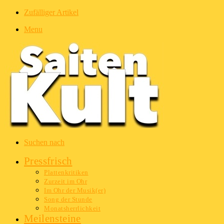
Zufälliger Artikel
Menu
Suchen nach
Pressfrisch
Plattenkritiken
Zurzeit im Ohr
Im Ohr der Musik(er)
Song der Stunde
Monatsherrlichkeit
Meilensteine