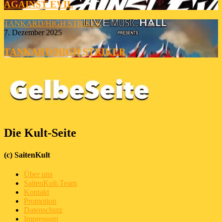
AGAINST EVIL
TANKARD/HIGH STRIKER
7. Dezember 2025
TANKARD/HIGH STRIKER
Die Kult-Seite
(c) SaitenKult
Über uns
SaitenKult-Team
Kontakt
Promotion
Datenschutz
Impressum