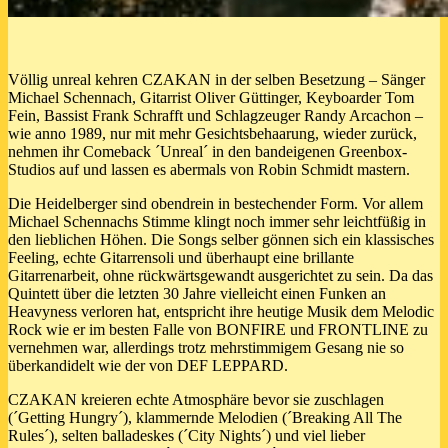
Völlig unreal kehren CZAKAN in der selben Besetzung – Sänger
Michael Schennach, Gitarrist Oliver Güttinger, Keyboarder Tom
Fein, Bassist Frank Schrafft und Schlagzeuger Randy Arcachon –
wie anno 1989, nur mit mehr Gesichtsbehaarung, wieder zurück,
nehmen ihr Comeback ´Unreal´ in den bandeigenen Greenbox-
Studios auf und lassen es abermals von Robin Schmidt mastern.
Die Heidelberger sind obendrein in bestechender Form. Vor allem
Michael Schennachs Stimme klingt noch immer sehr leichtfüßig in
den lieblichen Höhen. Die Songs selber gönnen sich ein klassisches
Feeling, echte Gitarrensoli und überhaupt eine brillante
Gitarrenarbeit, ohne rückwärtsgewandt ausgerichtet zu sein. Da das
Quintett über die letzten 30 Jahre vielleicht einen Funken an
Heavyness verloren hat, entspricht ihre heutige Musik dem Melodic
Rock wie er im besten Falle von BONFIRE und FRONTLINE zu
vernehmen war, allerdings trotz mehrstimmigem Gesang nie so
überkandidelt wie der von DEF LEPPARD.
CZAKAN kreieren echte Atmosphäre bevor sie zuschlagen
(´Getting Hungry´), klammernde Melodien (´Breaking All The
Rules´), selten balladeskes (´City Nights´) und viel lieber