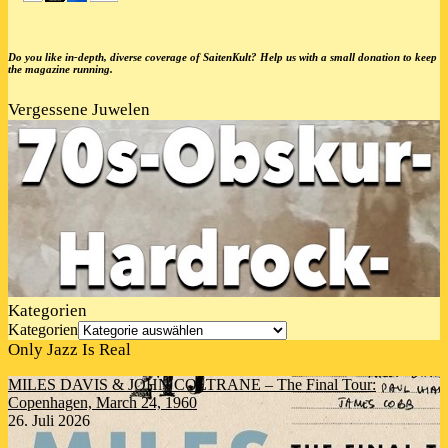
Do you like in-depth, diverse coverage of SaitenKult? Help us with a small donation to keep
the magazine running.
Vergessene Juwelen
Kategorien
Kategorien
Only Jazz Is Real
MILES DAVIS & JOHN COLTRANE – The Final Tour:
Copenhagen, March 24, 1960
26. Juli 2026