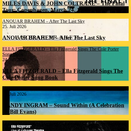
MILES DAVIS & JOHN COLTRANE – The Final
Tour: Copenhagen, March 24, 1960
ANOUAR BRAHEM – After The Last Sky
25. Juli 2026
ANOUAR BRAHEM – After The Last Sky
ELLA FITZGERALD – Ella Fitzgerald Sings The Cole Porter
Song Book
24. Juli 2026
ELLA FITZGERALD – Ella Fitzgerald Sings The
Cole Porter Song Book
RANDY INGRAM – Sound Within (A Celebration Of Bill Evans)
24. Juli 2026
RANDY INGRAM – Sound Within (A Celebration
Of Bill Evans)
ELLA FITZGERALD – Live At Falkoner Centre Copenhagen 6th
February 1966