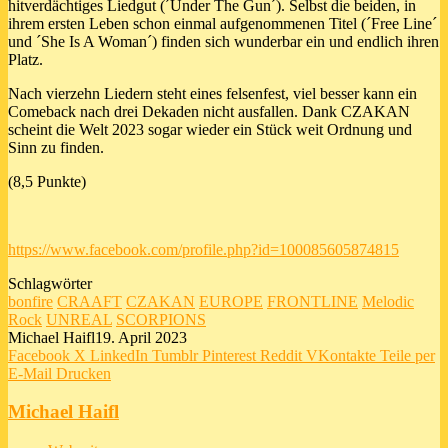
hitverdächtiges Liedgut (´Under The Gun´). Selbst die beiden, in
ihrem ersten Leben schon einmal aufgenommenen Titel (´Free Line´
und ´She Is A Woman´) finden sich wunderbar ein und endlich ihren
Platz.
Nach vierzehn Liedern steht eines felsenfest, viel besser kann ein
Comeback nach drei Dekaden nicht ausfallen. Dank CZAKAN
scheint die Welt 2023 sogar wieder ein Stück weit Ordnung und
Sinn zu finden.
(8,5 Punkte)
https://www.facebook.com/profile.php?id=100085605874815
Schlagwörter
bonfire
CRAAFT
CZAKAN
EUROPE
FRONTLINE
Melodic
Rock
UNREAL
‪SCORPIONS‬
Michael Haifl
19. April 2023
Facebook
X
LinkedIn
Tumblr
Pinterest
Reddit
VKontakte
Teile per
E-Mail
Drucken
Michael Haifl