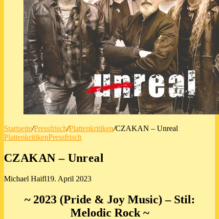
Startseite
/
Pressfrisch
/
Plattenkritiken
/
CZAKAN – Unreal
Plattenkritiken
Pressfrisch
CZAKAN – Unreal
Michael Haifl
19. April 2023
~ 2023 (Pride & Joy Music) – Stil:
Melodic Rock ~