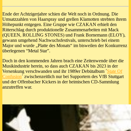
Ende der Achtzigerjahre schien die Welt noch in Ordnung. Die
Umsatzzahlen von Haarspray und grellen Klamotten strebten ihrem
Höhepunkt entgegen. Eine Gruppe wie CZAKAN erhielt den
Ritterschlag durch produktionelle Zusammenarbeiten mit Mack
(QUEEN, ROLLING STONES) und Frank Bornemann (ELOY),
gewann umgehend Nachwuchsfestivals, unterschrieb bei einem
Major und wurde „Platte des Monats“ im bisweilen der Konkurrenz
überlegenen “Metal Star”.
Doch in den kommenden Jahren brach eine Zeitenwende über die
Musikindustrie herein, so dass auch CZAKAN bis 2023 in der
Versenkung verschwanden und ihr 1989er Debütalbum ´
State Of
Confusion
´ zwischenzeitlich nur bei Supportern des VfB Stuttgart
und der Offenbacher Kickers in der heimischen CD-Sammlung
anzutreffen war.