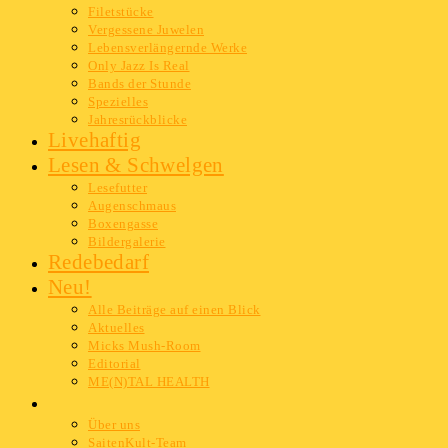
Filetstücke
Vergessene Juwelen
Lebensverlängernde Werke
Only Jazz Is Real
Bands der Stunde
Spezielles
Jahresrückblicke
Livehaftig
Lesen & Schwelgen
Lesefutter
Augenschmaus
Boxengasse
Bildergalerie
Redebedarf
Neu!
Alle Beiträge auf einen Blick
Aktuelles
Micks Mush-Room
Editorial
ME(N)TAL HEALTH
Info
Über uns
SaitenKult-Team