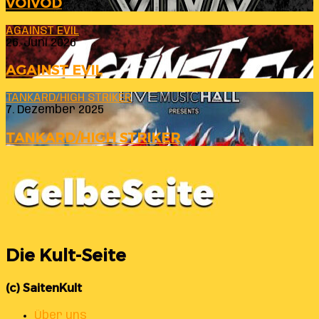
VOIVOD
AGAINST EVIL
26. Juni 2026
AGAINST EVIL
TANKARD/HIGH STRIKER
7. Dezember 2025
TANKARD/HIGH STRIKER
Die Kult-Seite
(c) SaitenKult
Über uns