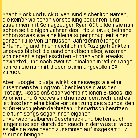
Brant Bjork und Nick Oliveri sind sicherlich Namen,
die keiner weiteren Vorstellung bedürfen, und
zusammen mit Schlagzeuger Ryan Güt bilden sie nun
schon seit einigen Jahren das Trio STÖNER, beinahe
schon sowas wie eine kleine Supergroup. Mit einer
ganzen Fülle von Einflüssen, Jahrzehnte langer
Erfahrung und ihren reichlich mit Fuzz getränkten
Grooves bietet die Band praktisch alles, was man
von derart eingefleischten Stoner Rock-Freaks
erwartet, und nach zwei Studioalben in voller Länge
kehren sie nun mit dieser stimmungsvollen EP
zurück.
Aber ´Boogie To Baja´ wirkt keineswegs wie eine
Zusammenstellung von Überbleibseln aus den
´Totally…´-Sessions oder vermeintlichen B-Sides, die
Aromen und Grooves sind nahezu identisch, und es
ist insofern eine bloße Fortsetzung des Sounds, den
STÖNER von jeher darbieten. Thematisch besitzen
die fünf Songs sogar ihren eigenen,
unverwechselbaren Geschmack und bieten auch
längere Reisen durch den Rauch in der Wüste, wobei
es alleine zwei davon zusammen auf insgesamt 17
Minuten bringen.