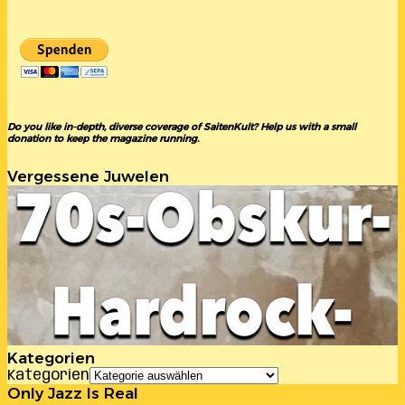
Do you like in-depth, diverse coverage of SaitenKult? Help us with a small
donation to keep the magazine running.
Vergessene Juwelen
Kategorien
Kategorien
Only Jazz Is Real