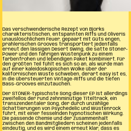
Das verschwenderische Rezept von Bjorks
charakteristischen, entspannten Riffs und Oliveris
unauslöschlichem Feuer, gepaart mit Güts engen,
prahlerischen Grooves transportiert jedenfalls
erneut den lässigen Desert Swing, die satte Stoner-
Power und den fahrigen Wüstenpunk zu einem
farbenfrohen und lebendigen Paket kombiniert. Für
den größten Teil fühlt es sich so an, als würde man
auf einer kaleidoskopischen Wolke über der
kalifornischen Wüste schweben, derart easy ist es,
in die übersteuerten Vintage-Riffs und die tiefen
Bass-Grooves einzutauchen.
Der STÖNER-typischste Song dieser EP ist allerdings
zweifellos der rund zehnminütige Titeltrack, ein
transzendentaler Song, der durch unzählige
Schattierungen von Psychedelic und Wüstenrock
führt, mit einer fesselnden hypnotischen Wirkung.
Die passende Chemie und der Zusammenhalt
zwischen den Bandmitgliedern scheinen jedenfalls
eindeutig, und es wird einem erneut klar, dass es