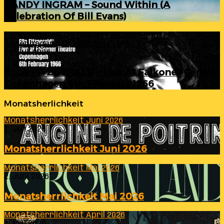
RANDY INGRAM – Sound Within (A
Celebration Of Bill Evans)
ELLA FITZGERALD – Live At Falkoner Centre
Copenhagen 6th February 1966
23. Juli 2026
ELLA FITZGERALD – Live At Falkoner Centre
Copenhagen 6th February 1966
Monatsherlichkeit
Monatsherrlichkeit Juni 2026
1. Juli 2026
Monatsherrlichkeit Juni 2026
Monatsherrlichkeit Mai 2026
2. Juni 2026
Monatsherrlichkeit Mai 2026
Monatsherrlichkeit April 2026
4. Mai 2026