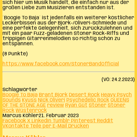
sich hier um Musik handelt, die einfach nur aus der
großen Liebe zum Musizieren entstanden ist.
´Boogie To Baja´ ist jedenfalls ein weiterer köstlicher
Leckerbissen aus der Bjork-/Oliveri-Schmiede und
eine perfekte Gelegenheit, sich zurückzulehnen und
mit ein paar Fuzz-geladenen Stoner Rock-Riffs und
trippigen Gitarrenmelodien so richtig schön zu
entspannen.
(8 Punkte)
https://www.facebook.com/StonerBandOfficial
(VÖ: 24.2.2023)
Schlagwörter
Boogie To Baja
Brant Bjork
Desert Rock
Heavy Psych
Sounds
Kyuss
Nick Oliveri
Psychedelic Rock
QUEENS
OF THE STONE AGE
review
Ryan Güt
Stoner
Stoner
Rock
Wüstenrock
Marcus Köhler
21. Februar 2023
Facebook
X
LinkedIn
Tumblr
Pinterest
Reddit
VKontakte
Teile per E-Mail
Drucken