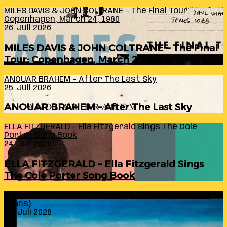
MILES DAVIS & JOHN COLTRANE – The Final Tour:
Copenhagen, March 24, 1960
26. Juli 2026
MILES DAVIS & JOHN COLTRANE – The Final
Tour: Copenhagen, March 24, 1960
ANOUAR BRAHEM – After The Last Sky
25. Juli 2026
ANOUAR BRAHEM – After The Last Sky
ELLA FITZGERALD – Ella Fitzgerald Sings The Cole
Porter Song Book
24. Juli 2026
ELLA FITZGERALD – Ella Fitzgerald Sings
The Cole Porter Song Book
RANDY INGRAM – Sound Within (A Celebration Of Bill
Evans)
24. Juli 2026