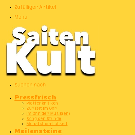
Zufälliger Artikel
Menu
Suchen nach
Pressfrisch
Plattenkritiken
Zurzeit im Ohr
Im Ohr der Musik(er)
Song der Stunde
Monatsherrlichkeit
Meilensteine