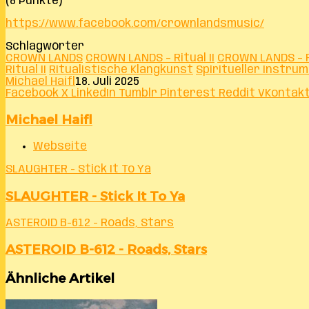
(8 Punkte)
https://www.facebook.com/crownlandsmusic/
Schlagwörter
CROWN LANDS
CROWN LANDS – Ritual II
CROWN LANDS – Ri
Ritual II
Ritualistische Klangkunst
Spiritueller Instru
Michael Haifl
18. Juli 2025
Facebook
X
LinkedIn
Tumblr
Pinterest
Reddit
VKontak
Michael Haifl
Webseite
SLAUGHTER - Stick It To Ya
SLAUGHTER - Stick It To Ya
ASTEROID B-612 - Roads, Stars
ASTEROID B-612 - Roads, Stars
Ähnliche Artikel