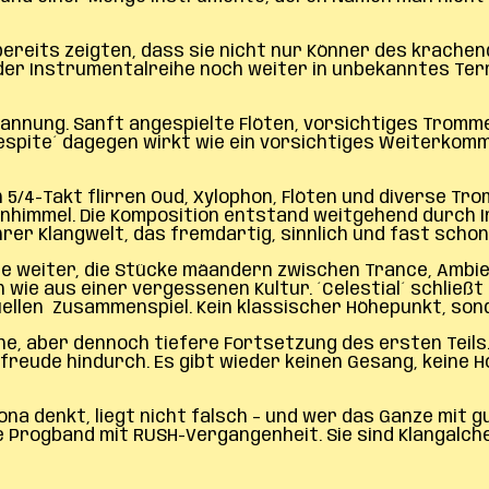
 bereits zeigten, dass sie nicht nur Könner des krache
er Instrumentalreihe noch weiter in unbekanntes Terrain
pannung. Sanft angespielte Flöten, vorsichtiges Tromm
Respite´ dagegen wirkt wie ein vorsichtiges Weiterkom
/4-Takt flirren Oud, Xylophon, Flöten und diverse Trom
himmel. Die Komposition entstand weitgehend durch Im
hrer Klangwelt, das fremdartig, sinnlich und fast schon
ge weiter, die Stücke mäandern zwischen Trance, Ambient
ie aus einer vergessenen Kultur. ´Celestial´ schließt d
tuellen Zusammenspiel. Kein klassischer Höhepunkt, son
che, aber dennoch tiefere Fortsetzung des ersten Teils.
reude hindurch. Es gibt wieder keinen Gesang, keine Hoo
ona denkt, liegt nicht falsch – und wer das Ganze mit 
rogband mit RUSH-Vergangenheit. Sie sind Klangalchemis