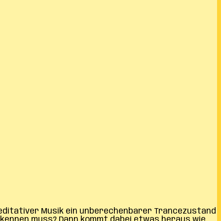
meditativer Musik ein unberechenbarer Trancezustand
ht kennen muss? Dann kommt dabei etwas heraus wie