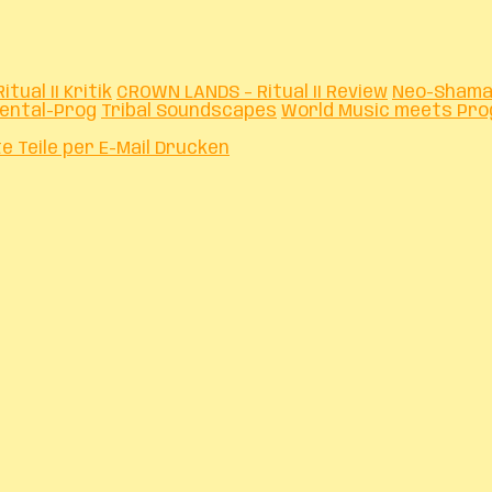
tual II Kritik
CROWN LANDS – Ritual II Review
Neo-Shama
mental-Prog
Tribal Soundscapes
World Music meets Pro
te
Teile per E-Mail
Drucken