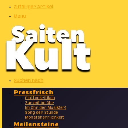
Zufälliger Artikel
Menu
Suchen nach
Pressfrisch
Plattenkritiken
Zurzeit im Ohr
Im Ohr der Musik(er)
Song der Stunde
Monatsherrlichkeit
Meilensteine