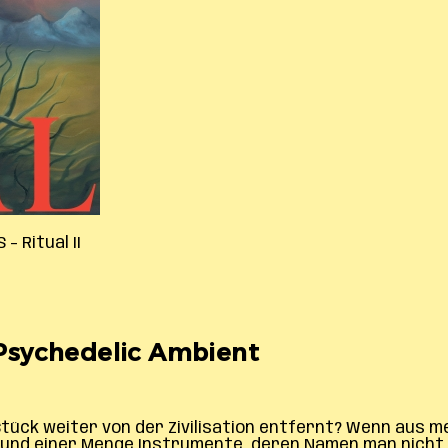
 Ritual II
: Psychedelic Ambient
tück weiter von der Zivilisation entfernt? Wenn aus 
aum und einer Menge Instrumente, deren Namen man nic