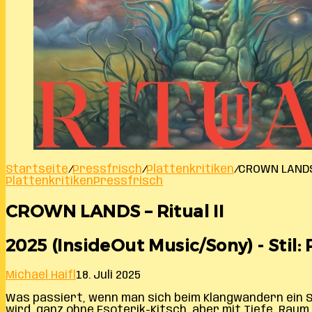
Startseite
/
Pressfrisch
/
Plattenkritiken
/
CROWN LANDS –
Plattenkritiken
Pressfrisch
CROWN LANDS – Ritual II
2025 (InsideOut Music/Sony) - Stil
Michael Haifl
18. Juli 2025
Was passiert, wenn man sich beim Klangwandern ein S
wird, ganz ohne Esoterik-Kitsch, aber mit Tiefe, R