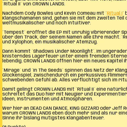
´Ritual II´ von CROWN LANDS.
Nachdem Cody Bowles und Kevin Comeau mit ´
Ritual I
´
Klangschamanen sind, gehen sie mit dem zweiten Teil d
weltmusikalischer und noch intuitiver.
´Tempest´ eröffnet die EP mit unruhig vibrierender S
über den Track, der seinem Namen alle Ehre macht. ´
und Xylophon, ein musikalischer Atemzug.
Dann kommt ´Shadows Under Moonlight´. Im ungeraden 5
knisterndes Lagerfeuer unter einem fremden Sternen
lebendig. CROWN LANDS öffnen hier ein neues Kapitel i
´Mirage´ und ´In The Seeds´ spinnen das Netz der Klän
Glockenspiel, zwischendurch ein perkussives Flimmern w
schwebenden Gefühl ab. Alles verflüchtigt sich im ri
Damit gelingt CROWN LANDS mit ´Ritual II´ eine natürli
schreitet das Duo hier mit Neugier und Experimentierf
Ideen, Instrumenten und Atmosphären.
Wer hier an DEAD CAN DANCE, KING GIZZARD oder Jeff R
warum CROWN LANDS eben doch mehr sind als nur eine P
Sinne ihr bislang mutigstes Klangabenteuer.