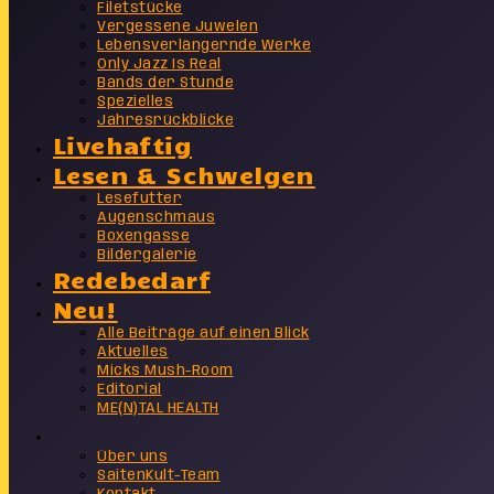
Filetstücke
Vergessene Juwelen
Lebensverlängernde Werke
Only Jazz Is Real
Bands der Stunde
Spezielles
Jahresrückblicke
Livehaftig
Lesen & Schwelgen
Lesefutter
Augenschmaus
Boxengasse
Bildergalerie
Redebedarf
Neu!
Alle Beiträge auf einen Blick
Aktuelles
Micks Mush-Room
Editorial
ME(N)TAL HEALTH
Info
Über uns
SaitenKult-Team