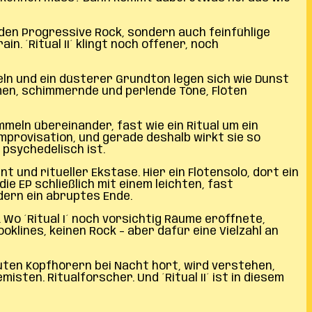
nden Progressive Rock, sondern auch feinfühlige
. ´Ritual II´ klingt noch offener, noch
eln und ein düsterer Grundton legen sich wie Dunst
men, schimmernde und perlende Töne, Flöten
meln übereinander, fast wie ein Ritual um ein
provisation, und gerade deshalb wirkt sie so
 psychedelisch ist.
 und ritueller Ekstase. Hier ein Flötensolo, dort ein
ie EP schließlich mit einem leichten, fast
dern ein abruptes Ende.
 Wo ´Ritual I´ noch vorsichtig Räume eröffnete,
klines, keinen Rock – aber dafür eine Vielzahl an
guten Kopfhörern bei Nacht hört, wird verstehen,
ten. Ritualforscher. Und ´Ritual II´ ist in diesem