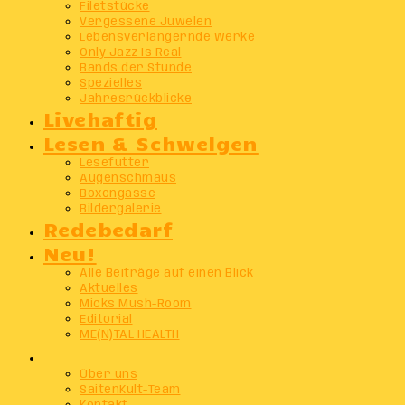
Filetstücke
Vergessene Juwelen
Lebensverlängernde Werke
Only Jazz Is Real
Bands der Stunde
Spezielles
Jahresrückblicke
Livehaftig
Lesen & Schwelgen
Lesefutter
Augenschmaus
Boxengasse
Bildergalerie
Redebedarf
Neu!
Alle Beiträge auf einen Blick
Aktuelles
Micks Mush-Room
Editorial
ME(N)TAL HEALTH
Info
Über uns
SaitenKult-Team