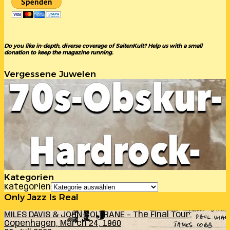
Do you like in-depth, diverse coverage of SaitenKult? Help us with a small
donation to keep the magazine running.
Vergessene Juwelen
Kategorien
Kategorien
Only Jazz Is Real
MILES DAVIS & JOHN COLTRANE – The Final Tour:
Copenhagen, March 24, 1960