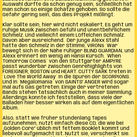
Auswahl dürfte da schon genug sein, schließlich hat
man schon so einige Schätze gehoben. So sollte die
Gefahr gering sein, das dies Projekt mißlingt.
Klar sollte sein, hier wird nicht eskaliert. Es geht um
ruhige Musik zwischen Gefühl und unentbehrlichem
Schmelz. Und vielleicht einem Löffelchen Schmalz.
Davon aber ausreichend. Der junge Alexx Stahl
hatte den Schmelz in der Stimme, VIRONs ´War´
bewegt sich in der Nähe ruhiger BLIND GUARDIAN, und
Alexx erinnert ein wenig an Hansi Kürsch. ´When
Tomorrow Comes´ von den Stuttgarter AMPYRE
passt wunderbar zwischen Genrehighlights von
FOREIGNER, BOSTON und HEART. CUTTY SARK treten in
´Love The World Away´ in die Spuren der SCORPIONS.
Und in ´Megalomania´ von SAINTS’ ANGER wird sogar
mal aufs Gas getreten. Einige der vertretenen
Bands stehen tatsächlich auch in meiner Sammlung.
Allerdings konnte ich feststellen, dass viele der
Balladen hier besser wirken als auf dem eigentlichen
Album.
Also, statt wie früher stundenlang Tapes
aufzunehmen, nutzt einfach diese CD, die wie bei
„Golden Core“ üblich mit fettem Booklet kommt und
liebevoll aufgemacht ist. Nutzt sie, verschenkt sie.