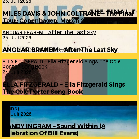
26. Juli 2026
MILES DAVIS & JOHN COLTRANE – The Final
Tour: Copenhagen, March 24, 1960
ANOUAR BRAHEM – After The Last Sky
25. Juli 2026
ANOUAR BRAHEM – After The Last Sky
ELLA FITZGERALD – Ella Fitzgerald Sings The Cole
Porter Song Book
24. Juli 2026
ELLA FITZGERALD – Ella Fitzgerald Sings
The Cole Porter Song Book
RANDY INGRAM – Sound Within (A Celebration Of Bill
Evans)
24. Juli 2026
RANDY INGRAM – Sound Within (A
Celebration Of Bill Evans)