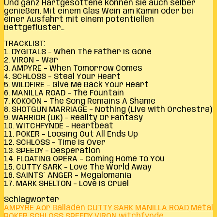
Und ganz Hartgesottene können sie auch selber
genießen. Mit einem Glas Wein am Kamin oder bei
einer Ausfahrt mit einem potentiellen
Bettgeflüster…
TRACKLIST:
1. DYGITALS – When The Father Is Gone
2. VIRON – War
3. AMPYRE – When Tomorrow Comes
4. SCHLOSS – Steal Your Heart
5. WILDFIRE – Give Me Back Your Heart
6. MANILLA ROAD – The Fountain
7. KOKOON – The Song Remains A Shame
8. SHOTGUN MARRIAGE – Nothing (Live with Orchestra)
9. WARRIOR (UK) – Reality Or Fantasy
10. WITCHFYNDE – Heartbeat
11. POKER – Loosing Out All Ends Up
12. SCHLOSS – Time Is Over
13. SPEEDY – Desperation
14. FLOATING OPERA – Coming Home To You
15. CUTTY SARK – Love The World Away
16. SAINTS´ ANGER – Megalomania
17. MARK SHELTON – Love Is Cruel
Schlagwörter
AMPYRE
Aor
Balladen
CUTTY SARK
MANILLA ROAD
Metal
POKER
SCHLOSS
SPEEDY
VIRON
witchfynde