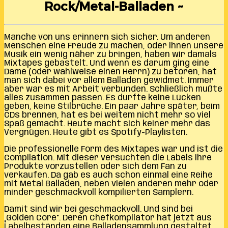
Rock/Metal-Balladen ~
Manche von uns erinnern sich sicher. Um anderen
Menschen eine Freude zu machen, oder ihnen unsere
Musik ein wenig näher zu bringen, haben wir damals
Mixtapes gebastelt. Und wenn es darum ging eine
Dame (oder wahlweise einen Herrn) zu betören, hat
man sich dabei vor allem Balladen gewidmet. Immer
aber war es mit Arbeit verbunden. Schließlich mußte
alles zusammen passen. Es durfte keine Lücken
geben, keine Stilbrüche. Ein paar Jahre später, beim
CDs brennen, hat es bei weitem nicht mehr so viel
Spaß gemacht. Heute macht sich keiner mehr das
Vergnügen. Heute gibt es Spotify-Playlisten.
Die professionelle Form des Mixtapes war und ist die
Compilation. Mit dieser versuchten die Labels ihre
Produkte vorzustellen oder sich dem Fan zu
verkaufen. Da gab es auch schon einmal eine Reihe
mit Metal Balladen, neben vielen anderen mehr oder
minder geschmackvoll kompilierten Samplern.
Damit sind wir bei geschmackvoll. Und sind bei
„Golden Core“. Deren Chefkompilator hat jetzt aus
Labelbeständen eine Balladensammlung gestaltet.