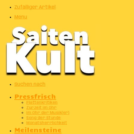
Zufälliger Artikel
Menu
Suchen nach
Pressfrisch
Plattenkritiken
Zurzeit im Ohr
Im Ohr der Musik(er)
Song der Stunde
Monatsherrlichkeit
Meilensteine