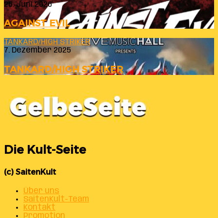
26. Juni 2026
AGAINST EVIL
TANKARD/HIGH STRIKER
7. Dezember 2025
TANKARD/HIGH STRIKER
Die Kult-Seite
(c) SaitenKult
Über uns
SaitenKult-Team
Kontakt
Promotion