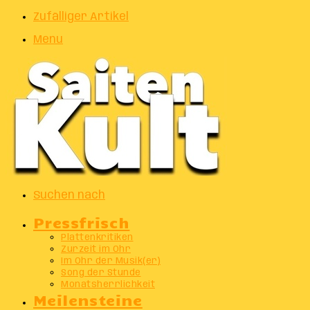
Zufälliger Artikel
Menu
Suchen nach
Pressfrisch
Plattenkritiken
Zurzeit im Ohr
Im Ohr der Musik(er)
Song der Stunde
Monatsherrlichkeit
Meilensteine