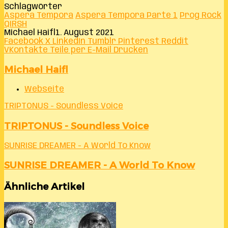
Schlagwörter
Aspera Tempora
Aspera Tempora Parte 1
Prog Rock
QIRSH
Michael Haifl
1. August 2021
Facebook
X
LinkedIn
Tumblr
Pinterest
Reddit
VKontakte
Teile per E-Mail
Drucken
Michael Haifl
Webseite
TRIPTONUS - Soundless Voice
TRIPTONUS - Soundless Voice
SUNRISE DREAMER - A World To Know
SUNRISE DREAMER - A World To Know
Ähnliche Artikel