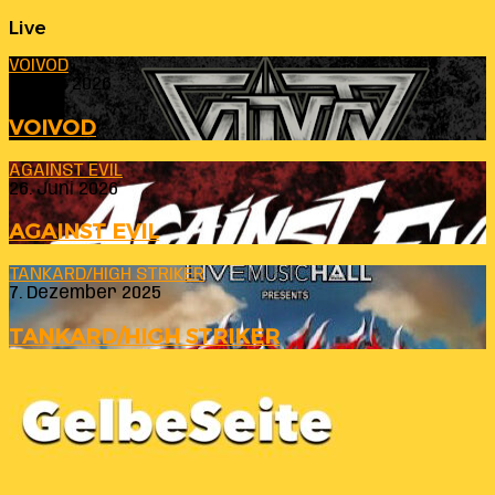
Live
VOIVOD
23. Juli 2026
VOIVOD
AGAINST EVIL
26. Juni 2026
AGAINST EVIL
TANKARD/HIGH STRIKER
7. Dezember 2025
TANKARD/HIGH STRIKER