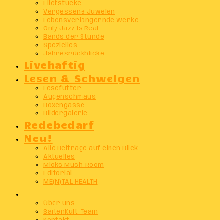
Filetstücke
Vergessene Juwelen
Lebensverlängernde Werke
Only Jazz Is Real
Bands der Stunde
Spezielles
Jahresrückblicke
Livehaftig
Lesen & Schwelgen
Lesefutter
Augenschmaus
Boxengasse
Bildergalerie
Redebedarf
Neu!
Alle Beiträge auf einen Blick
Aktuelles
Micks Mush-Room
Editorial
ME(N)TAL HEALTH
Info
Über uns
SaitenKult-Team