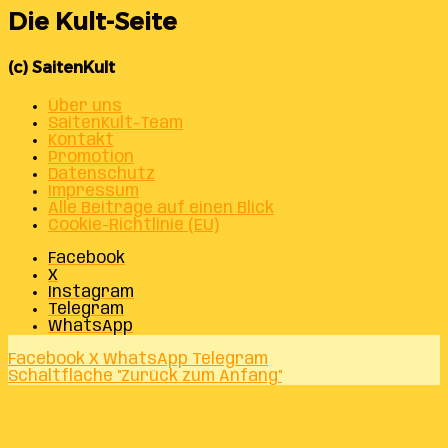
Die Kult-Seite
(c) SaitenKult
Über uns
SaitenKult-Team
Kontakt
Promotion
Datenschutz
Impressum
Alle Beiträge auf einen Blick
Cookie-Richtlinie (EU)
Facebook
X
Instagram
Telegram
WhatsApp
Facebook
X
WhatsApp
Telegram
Schaltfläche "Zurück zum Anfang"