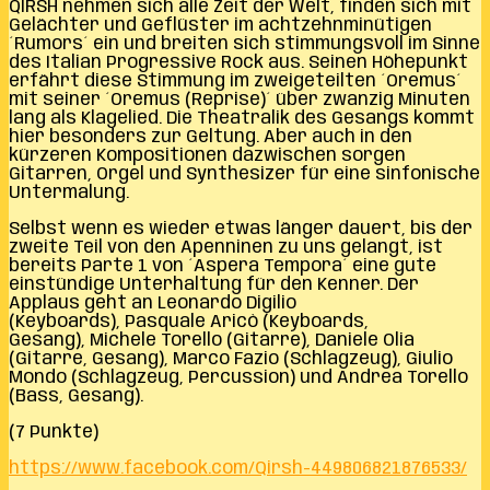
QIRSH nehmen sich alle Zeit der Welt, finden sich mit
Gelächter und Geflüster im achtzehnminütigen
´Rumors´ ein und breiten sich stimmungsvoll im Sinne
des Italian Progressive Rock aus. Seinen Höhepunkt
erfährt diese Stimmung im zweigeteilten ´Oremus´
mit seiner ´Oremus (Reprise)´ über zwanzig Minuten
lang als Klagelied. Die Theatralik des Gesangs kommt
hier besonders zur Geltung. Aber auch in den
kürzeren Kompositionen dazwischen sorgen
Gitarren, Orgel und Synthesizer für eine sinfonische
Untermalung.
Selbst wenn es wieder etwas länger dauert, bis der
zweite Teil von den Apenninen zu uns gelangt, ist
bereits Parte 1 von ´Aspera Tempora´ eine gute
einstündige Unterhaltung für den Kenner. Der
Applaus geht an Leonardo Digilio
(Keyboards), Pasquale Aricò (Keyboards,
Gesang), Michele Torello (Gitarre), Daniele Olia
(Gitarre, Gesang), Marco Fazio (Schlagzeug), Giulio
Mondo (Schlagzeug, Percussion) und Andrea Torello
(Bass, Gesang).
(7 Punkte)
https://www.facebook.com/Qirsh-449806821876533/