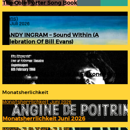
The Cole Porter Song Book
RANDY INGRAM – Sound Within (A Celebration Of Bill
Evans)
24. Juli 2026
RANDY INGRAM – Sound Within (A
Celebration Of Bill Evans)
ELLA FITZGERALD – Live At Falkoner Centre
Copenhagen 6th February 1966
23. Juli 2026
ELLA FITZGERALD – Live At Falkoner Centre
Copenhagen 6th February 1966
Monatsherlichkeit
Monatsherrlichkeit Juni 2026
1. Juli 2026
Monatsherrlichkeit Juni 2026
Monatsherrlichkeit Mai 2026