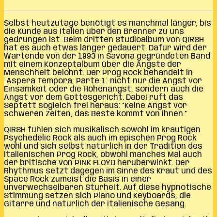
Selbst heutzutage benötigt es manchmal länger, bis
die Kunde aus Italien über den Brenner zu uns
gedrungen ist. Beim dritten Studioalbum von QIRSH
hat es auch etwas länger gedauert. Dafür wird der
Wartende von der 1993 in Savona gegründeten Band
mit einem Konzeptalbum über die Ängste der
Menschheit belohnt. Der Prog Rock behandelt in
´Aspera Tempora, Parte 1´ nicht nur die Angst vor
Einsamkeit oder die Höhenangst, sondern auch die
Angst vor dem Gottesgericht. Dabei ruft das
Septett sogleich frei heraus: “Keine Angst vor
schweren Zeiten, das Beste kommt von ihnen.”
QIRSH fühlen sich musikalisch sowohl im krautigen
Psychedelic Rock als auch im epischen Prog Rock
wohl und sich selbst natürlich in der Tradition des
italienischen Prog Rock, obwohl manches Mal auch
der britische von PINK FLOYD herüberwinkt. Der
Rhythmus setzt dagegen im Sinne des Kraut und des
Space Rock zumeist die Basis in einer
unverwechselbaren Sturheit. Auf diese hypnotische
Stimmung setzen sich Piano und Keyboards, die
Gitarre und natürlich der italienische Gesang.