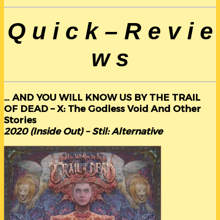
Q u i c k – R e v i e
w s
… AND YOU WILL KNOW US BY THE TRAIL
OF DEAD – X: The Godless Void And Other
Stories
2020 (Inside Out) – Stil: Alternative