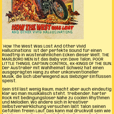
`How The West Was Lost And Other Vivid
Hallucinations` ist der perfekte Sound für einen
Roadtrip in wüstenähnlichen Ecken dieser Welt. THE
MARLBORO MEN ist das Baby von Dave Talon, POOR
LITTLE THINGS, CAPTAIN CONTROL, ex-KINGS OF THE SUN.
Der Australier mit Wahlheimat Schweiz hat einen
ausgeprägten Hang zu eher unkonventioneller
Musik, die sich überwiegend aus Siebziger Einflüssen
speist.
Sein Stil läst wenig Raum, macht aber auch eindeutig
klar wo man musikalisch steht. Treibender, harter
Rock mit bedingungsloser Nähe zu coolen Rhythmen
und Melodien. Wo andere sich in kreativer
Selbstverwirklichung versuchen läßt Talon seinen
Gefühlen freien Lauf. Das kann mal druckvoll sein wie