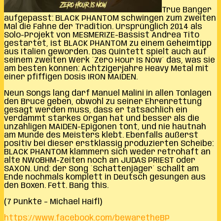
True Banger
aufgepasst: BLACK PHANTOM schwingen zum zweiten
Mal die Fahne der Tradition. Ursprünglich 2014 als
Solo-Projekt von MESMERIZE-Bassist Andrea Tito
gestartet, ist BLACK PHANTOM zu einem Geheimtipp
aus Italien geworden. Das Quintett spielt auch auf
seinem zweiten Werk ´Zero Hour Is Now´ das, was sie
am besten können: Achtzigerjahre Heavy Metal mit
einer pfiffigen Dosis IRON MAIDEN.
Neun Songs lang darf Manuel Malini in allen Tonlagen
den Bruce geben, obwohl zu seiner Ehrenrettung
gesagt werden muss, dass er tatsächlich ein
verdammt starkes Organ hat und besser als die
unzähligen MAIDEN-Epigonen tönt, und nie hautnah
am Munde des Meisters klebt. Ebenfalls äußerst
positiv bei dieser erstklassig produzierten Scheibe:
BLACK PHANTOM klammern sich weder retrohaft an
alte NWoBHM-Zeiten noch an JUDAS PRIEST oder
SAXON. Und: der Song ´Schattenjäger´ schallt am
Ende nochmals komplett in Deutsch gesungen aus
den Boxen. Fett. Bang this.
(7 Punkte – Michael Haifl)
https://www.facebook.com/bewaretheBP