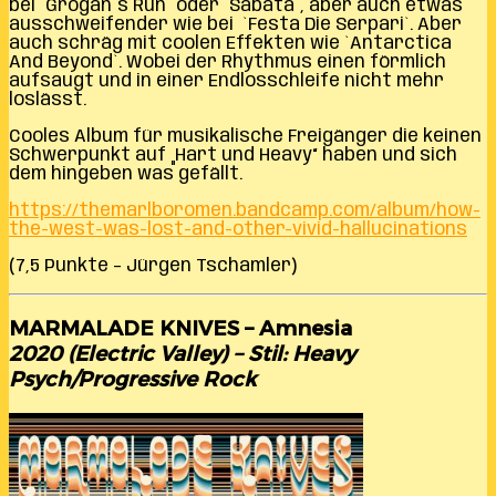
bei `Grogan`s Run` oder `Sabata`, aber auch etwas
ausschweifender wie bei `Festa Die Serpari`. Aber
auch schräg mit coolen Effekten wie `Antarctica
And Beyond`. Wobei der Rhythmus einen förmlich
aufsaugt und in einer Endlosschleife nicht mehr
loslässt.
Cooles Album für musikalische Freigänger die keinen
Schwerpunkt auf „Hart und Heavy“ haben und sich
dem hingeben was gefällt.
https://themarlboromen.bandcamp.com/album/how-
the-west-was-lost-and-other-vivid-hallucinations
(7,5 Punkte – Jürgen Tschamler)
MARMALADE KNIVES – Amnesia
2020 (Electric Valley) – Stil: Heavy
Psych/Progressive Rock