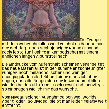
Die Truppe
mit dem wahrscheinlich wortreichsten Bandnamen
der Welt legt nach sechsjähriger Pause (Conrad
Keely lebte fünf Jahre in Kambodscha) mit einem
ähnlichen langen Albumtitel nach.
Die Eindrücke vom Aufenthalt scheinen verarbeitet.
Das neue Material ist in der Summe entschleunigter,
ruhiger, noch melancholischer und weniger
energiegeladen als früher. Leider muss ich aber
sagen, dass die Songs sich nur in Ausnahmefällen –
wie den beiden Hits ´Don’t Look Down´ und ´Gravity´ –
so einprägen wie ich mir das wünsche.
Vom Niveau solcher Ausnahmealben wie ´Worlds
Apart´ oder ´So Divided´ bleibt man leider relativ weit
entfernt.