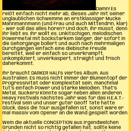
Damn! Es
reißt einfach nicht mehr ab, dieses Jahr mit seiner
unglaublichen Schwemme an erstklassiger Mucke.
Mannmannmann (und Frau und auch Mittendrin, klar)
– wer soll das alles hören? Und doch, ihr müsst, denn
ihr liebt es. Ihr wollt es. Unkitschigen, melodischen
Powermetal mit bockstarkem Sänger, der sofort in
die Gehörgänge bollert und auch nach mehrmaligen
Durchgängen einfach eine diebische Freude
bereitet, weil er einfach so unverkrampft,
unkompliziert, unverkaspert, straight und frisch
daherkommt.
Ihr braucht DARKER HALFs viertes Album. Aus
Australien. Es muss nicht immer der Blumentopf der
Progressivität oder Komplexität sein, manchmal
tut’s einfach Power und starke Melodien. That’s
Metal, Suckers! Könnte sogar neben allen anderen
Heavy Festivals nächstes Jahr was für das H.E.A.T.-
Festival sein und unser guter Geoff Tate hatte
Glück, dass die Tour ausgefallen ist, sonst wäre er
mal massiv vom Opener an die Wand gespielt worden.
Wem die aktuelle CONCEPTION aus irgendwelchen
Gründen nicht so richtig gefallen hat, sollte keine