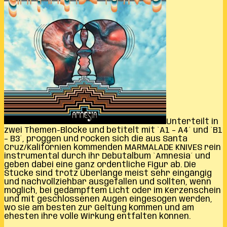
Unterteilt in
zwei Themen-Blöcke und betitelt mit `A1 – A4´ und `B1
– B3´, proggen und rocken sich die aus Santa
Cruz/Kalifornien kommenden MARMALADE KNIVES rein
instrumental durch ihr Debütalbum `Amnesia´ und
geben dabei eine ganz ordentliche Figur ab. Die
Stücke sind trotz Überlänge meist sehr eingängig
und nachvollziehbar ausgefallen und sollten, wenn
möglich, bei gedämpftem Licht oder im Kerzenschein
und mit geschlossenen Augen eingesogen werden,
wo sie am besten zur Geltung kommen und am
ehesten ihre volle Wirkung entfalten können.