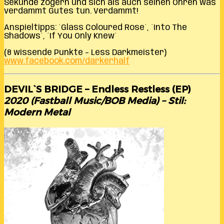
Sekunde zögern und sich als auch seinen Ohren was
verdammt Gutes tun. Verdammt!
Anspieltipps: ´Glass Coloured Rose´, ´Into The
Shadows´, ´If You Only Knew´
(8 wissende Punkte – Less Darkmeister)
www.facebook.com/darkerhalf
DEVIL`S BRIDGE – Endless Restless (EP)
2020 (Fastball Music/BOB Media) – Stil:
Modern Metal