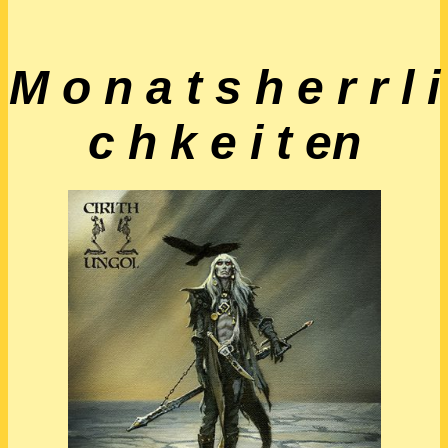
M o n a t s h e r r l i
c h k e i t en