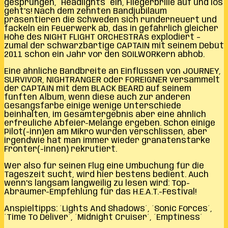
gesprungen, ´Headlights´ ein, Fliegerbrille auf und los
geht’s! Nach dem zehnten Bandjubiläum
präsentieren die Schweden sich runderneuert und
fackeln ein Feuerwerk ab, das in gefährlich gleicher
Höhe des NIGHT FLIGHT ORCHESTRAs explodiert –
zumal der schwarzbärtige CAPTAIN mit seinem Debüt
2011 schon ein Jahr vor den SOILWORKern abhob.
Eine ähnliche Bandbreite an Einflüssen von JOURNEY,
SURVIVOR, NIGHTRANGER oder FOREIGNER versammelt
der CAPTAIN mit dem BLACK BEARD auf seinem
fünften Album, wenn diese auch zur anderen
Gesangsfarbe einige wenige Unterschiede
beinhalten, im Gesamtergebnis aber eine ähnlich
erfreuliche Abfeier-Melange ergeben. Schon einige
Pilot(-inn)en am Mikro wurden verschlissen, aber
irgendwie hat man immer wieder granatenstarke
Fronter(-innen) rekrutiert.
Wer also für seinen Flug eine Umbuchung für die
Tageszeit sucht, wird hier bestens bedient. Auch
wenn’s langsam langweilig zu lesen wird: Top-
Abräumer-Empfehlung für das H.E.A.T.-Festival!
Anspieltipps: ´Lights And Shadows´, ´Sonic Forces´,
´Time To Deliver´, ´Midnight Cruiser´, ´Emptiness´