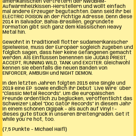
amerikanischen Vertretern der NWoBHM-
Aufwärmheizkissen-Herstellern und wollt einfach
mal andere Erzeuger begutachten. Dann seid Ihr bei
ELECTRIC POISON an der richtige Adresse. Denn diese
2014 in Salvador, Bahia-Brasilien, gegründete
Formation gibt sich ganz dem klassischen Heavy
Metal hin.
Gewohnt in traditionell flotter südamerikanischer
Spielweise, muss der Europäer sogleich zugeben und
folglich sagen, dass hier keine Gefangenen gemacht
werden. Als Einflüssen benennen sie JUDAS PRIEST,
ACCEPT, RUNNING WILD, TANK und EXCITER. Gleichwohl
kennen sie ebenfalls die neuen Banden von
ENFORCER, AMBUSH und NIGHT DEMON.
In den letzten Jahren folgten 2015 eine Single und
2019 eine EP sowie endlich ihr Debüt ´Live Wire´ über
“Classic Metal Records”. Um die europäischen
Freunde ordentlich zu beglücken, veröffentlicht das
Schweizer Label “Doc Gator Records” in diesem Jahr
in einem schönen Digipak – als auch auf Vinyl ! –
dieses gute Stück in unseren Breitengraden. Get it
while you´re hot, too.
(7,5 Punkte – Michael Haifl)