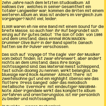
Zehn Jahre nach dem letzten Studioalbum `All
Hallows Eve`, welches in seiner Gesamtheit ein
totaler Langweiler war, kommen die Briten mit einem
weiteren Album an. Was ist anders im Vergleich zum
Vorgänger? Nicht viel, leider.
ELIXIR waren eh nie eine Band mit einem Sound für die
breite Masse, so auch hier. Ihr Ruf begründet sich
einzig auf ihr gutes Debüt `The Son Of Odin` von 1986
und dem Umstand, dass einmal IRON MAIDEN-
Drummer Clive Burr in der Band spielte. Danach
hatten sie ihr Pulver verschossen.
Das sich auf `Voyage Of The Eagle` vier der Musiker
vom Debüt finden, ist zwar ehrenwert, aber ändert
nichts an dem Umstand, dass ihre Songs
nichtssagend sind. Das Material meist schleppend,
fast schon doomig zu nennen, wirkt belanglos. Die
bluesige Hard Rock-Nummer `Almost There` ist
zweifelsohne gut und ein Highlight. Ebenso wie das
flottere `Press Ganged` oder das melodisch
metallische `Evermore` mit eindeutiger NWoBHM-
Note. Aber irgendwie wirkt das komplette Album
zerfahren und orientierungslos. Ist mir persönlich
zu bieder und nichtssagend.