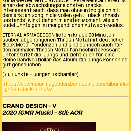
Koma wie bei `No Lord Above`. `Hate Reincarnated` ist
einer der abwechslungsreichsten Tracks.
Interessant auch, dass man ohne Intro gleich mit
dem ersten Song in die Vollen geht. `Black Thrash
Bastards` wirkt daher im ersten Moment wie ein
Rudel Ohrfeigen im morgendlichen Aufwach-Modus.
ETERNAL ARMAGEDDON liefern knapp 33 Minuten
sauber abgehangenen Thrash Metal mit deutlichen
Black Metal-Tendenzen und sind dennoch auch für
den normalen Thrash Metal-Fan hochinteressant.
Unterstützt die Jungs und zieht euch für eine
kleine Handvoll Dollar das Album. Die Jungs können es
gut gebrauchen.
(7,5 Punkte – Jürgen Tschamler)
https://eternalarmageddon.bandcamp.com/album/in-
light-in-dark-in-hate
GRAND DESIGN – V
2020 (GMR Music) – Stil: AOR