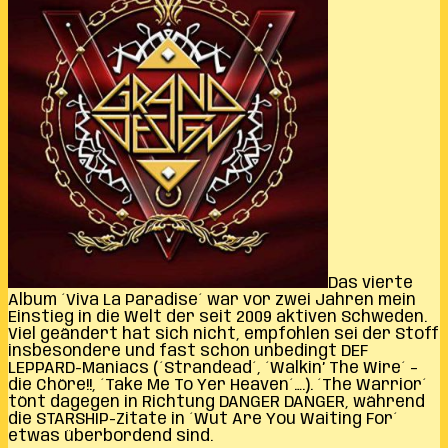
Das vierte
Album ´Viva La Paradise´ war vor zwei Jahren mein
Einstieg in die Welt der seit 2009 aktiven Schweden.
Viel geändert hat sich nicht, empfohlen sei der Stoff
insbesondere und fast schon unbedingt DEF
LEPPARD-Maniacs (´Strandead´, ´Walkin’ The Wire´ –
die Chöre!!, ´Take Me To Yer Heaven´….). ´The Warrior´
tönt dagegen in Richtung DANGER DANGER, während
die STARSHIP-Zitate in ´Wut Are You Waiting For´
etwas überbordend sind.