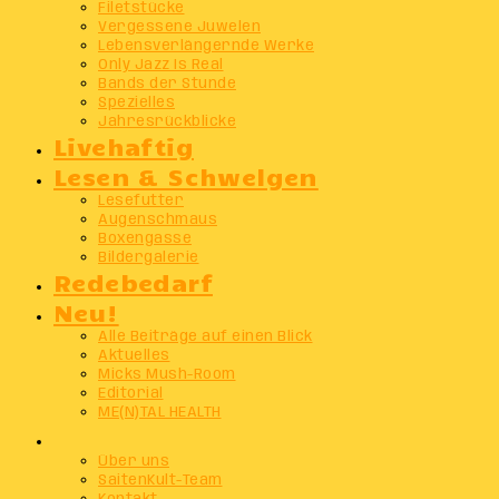
Filetstücke
Vergessene Juwelen
Lebensverlängernde Werke
Only Jazz Is Real
Bands der Stunde
Spezielles
Jahresrückblicke
Livehaftig
Lesen & Schwelgen
Lesefutter
Augenschmaus
Boxengasse
Bildergalerie
Redebedarf
Neu!
Alle Beiträge auf einen Blick
Aktuelles
Micks Mush-Room
Editorial
ME(N)TAL HEALTH
Info
Über uns
SaitenKult-Team