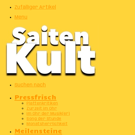
Zufälliger Artikel
Menu
Suchen nach
Pressfrisch
Plattenkritiken
Zurzeit im Ohr
Im Ohr der Musik(er)
Song der Stunde
Monatsherrlichkeit
Meilensteine