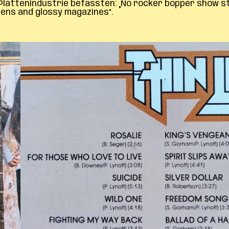
tenindustrie befassten: „No rocker bopper show steal
reens and glossy magazines“.