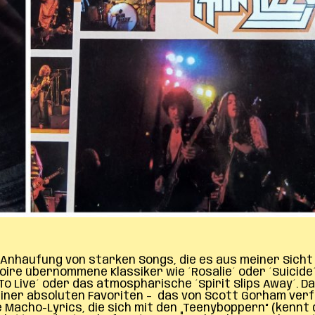
e Anhäufung von starken Songs, die es aus meiner Sicht
re übernommene Klassiker wie ´Rosalie´ oder ´Suicide
 Live´ oder das atmosphärische ´Spirit Slips Away´. Da
meiner absoluten Favoriten – das von Scott Gorham verf
 Macho-Lyrics, die sich mit den „Teenyboppern“ (kennt