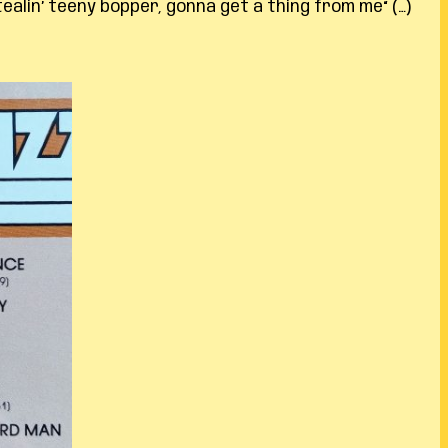
in’ teeny bopper, gonna get a thing from me“ (…)