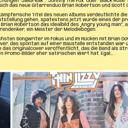
chungen ´Jailbreak´, ´Johnny The Fox´ oder ´Black Rose´
e sich das neue Gitarrenduo Brian Robertson und Scot
kämpferische Titel des neuen Albums verdeutlichte di
htstellung gehen, spätestens jetzt wurde eines der p
Brian Robertson das Idealbild des „Angry young man“, an
rendenker, ein Meister der Melodiebögen.
schsten Songwriter im Fokus und im Rücken mit Brian Do
er, das spontan auf einer Baustelle entstanden war u
e das Originalcover veröffentlicht, das die Band als S
 Promo-Bilder eher satirischen Wert hat. Egal….