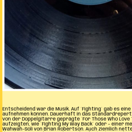
Entscheidend war die Musik. Auf ´Fighting´ gab es ein
aufnehmen können. Dauerhaft in das Standardrepertoi
von der Doppelgitarre geprägte ´For Those Who Love To
aufzeigten, wie ´Fighting My Way Back´ oder – einer 
Wahwah-Soli von Brian Robertson. Auch ziemlich nette