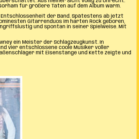
 überschattet. Aus meiner Sicht völlig zu Unrecht.
t Gorham für größere Taten auf dem Album warm.
e Entschlossenheit der Band. Spätestens ab jetzt
rominesten Gitarrenduos im harten Rock geboren,
griffslustig und spontan in seiner Spielweise. Mit
wney ein Meister der Schlagzeugkunst. In
nd vier entschlossene coole Musiker voller
traßenschläger mit Eisenstange und Kette zeigte und