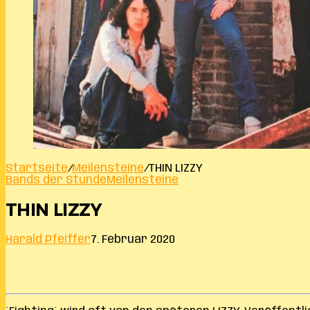
Startseite
/
Meilensteine
/
THIN LIZZY
Bands der Stunde
Meilensteine
THIN LIZZY
Harald Pfeiffer
7. Februar 2020