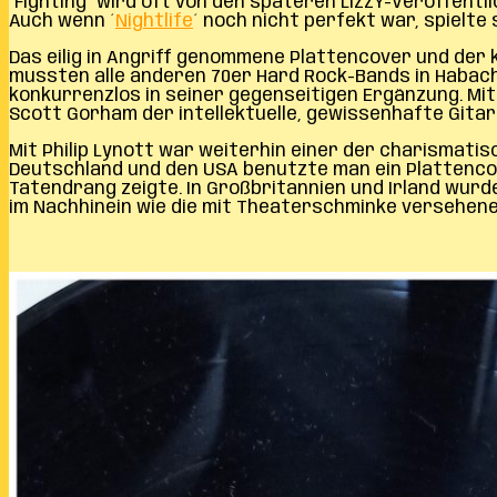
´Fighting´ wird oft von den späteren LIZZY-Veröffentli
Auch wenn ´
Nightlife
´ noch nicht perfekt war, spielt
Das eilig in Angriff genommene Plattencover und der 
mussten alle anderen 70er Hard Rock-Bands in Habac
konkurrenzlos in seiner gegenseitigen Ergänzung. Mit 
Scott Gorham der intellektuelle, gewissenhafte Gitar
Mit Philip Lynott war weiterhin einer der charismati
Deutschland und den USA benutzte man ein Plattencov
Tatendrang zeigte. In Großbritannien und Irland wurd
im Nachhinein wie die mit Theaterschminke versehenen