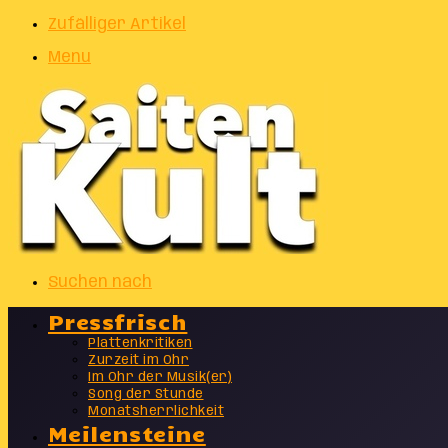
Zufälliger Artikel
Menu
Suchen nach
Pressfrisch
Plattenkritiken
Zurzeit im Ohr
Im Ohr der Musik(er)
Song der Stunde
Monatsherrlichkeit
Meilensteine