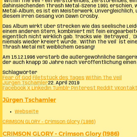
`Within The Veil`- ein verstörendes, zerstörendes, e
dahinsiechenden Thrash Metal-Szene 1991 erschien, wus
Metal-Album, es ist ein Meisterwerk. Unvergleichlich
diesem irren Gesang von Dawn Crosby.
Das Album wirkt über Strecken wie das seelische Leide
einem anderen Stern, kombiniert mit fein eingearbei
eigentlich nicht wirklich gab. Tracks wie `Betrayed`, `
niemals wieder kreiert wurde. `Within The Veil` ist e
Thrash Metal mit weiblichem Gesang!
Am 15.12.1996 verstarb die außergewöhnliche Sängeri
der auch knapp 30 Jahre nach Veröffentlichung einen 
Schlagwörter
Fear of God
Filetstück des Tages
Within The Veil
Jürgen Tschamler
22. April 2019
Facebook
X
LinkedIn
Tumblr
Pinterest
Reddit
VKontak
Jürgen Tschamler
Webseite
CRIMSON GLORY - Crimson Glory (1986)
CRIMSON GLORY - Crimson Glory (1986)