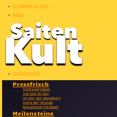
Zufälliger Artikel
Menu
Suchen nach
Pressfrisch
Plattenkritiken
Zurzeit im Ohr
Im Ohr der Musik(er)
Song der Stunde
Monatsherrlichkeit
Meilensteine