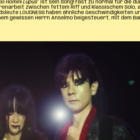
o Homini Lupus’
ist sein Song! Fast zu normal für die d
arrenarbeit zwischen fettem Riff und klassischem Solo
dsleute LOUDNESS haben ähnliche Geschwindigkeiten un
 einem gewissen Herrn Anselmo beigesteuert, mit dem B