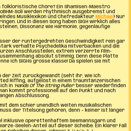
en folkloristische Chöre? Ein Shamisen-Maestro
 NWoBHM-Soli werden rhythmisch ausgebremst und
ndelndes Musiklexikon und Chefredakteur
Michael
! Nur
ngen. Und in diesen Song haben SIGH wirklich alles
usteinen, Dissonanz wie Harmonie, gegenläufige
usser der runtergedrehten Geschwindigkeit rein gar
 stark verhallte Psychedelika mitverbacken und die
kurzen Anschlussteilen, extrem verzerrte Film-
mtzusammenhang absolut stimmig. Denn diese Platte
ne ich SIGHs grosse Klasse! Da spielen sie mit
n der Zeit zurückgewandt (seht ihr, wie ich
ted Riffing, aufgelöst in einem traumtänzerischen
ich in
’Hands Of The String Puller’
besser wiederfinden
h man kommt professionell auf den Punkt und nach
rlangen Abschlussong.
e mit dem schier unendlich weiten musikalischen
muss der Titelsong gehören, denn – keiner ist länger
el inklusive operettenhaftem Seemannsgarn und
ze-Seelen-Anteil auf dieser Scheibe. Ein klarer Fall