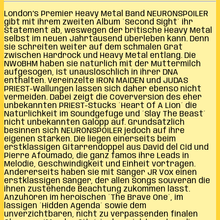
London’s Premier Heavy Metal Band NEURONSPOILER
gibt mit ihrem zweiten Album ´Second Sight´ ihr
Statement ab, weswegen der britische Heavy Metal
selbst im neuen Jahrtausend überleben kann. Denn
sie schreiten weiter auf dem schmalen Grat
zwischen Hardrock und Heavy Metal entlang. Die
NWoBHM haben sie natürlich mit der Muttermilch
aufgesogen, ist unauslöschlich in ihrer DNA
enthalten. Vereinzelte IRON MAIDEN und JUDAS
PRIEST-Wallungen lassen sich daher ebenso nicht
vermeiden. Dabei zeigt die Coverversion des eher
unbekannten PRIEST-Stücks ´Heart Of A Lion´ die
Natürlichkeit im Soundgefüge und ´Slay The Beast´
nicht unbekannten Galopp auf. Grundsätzlich
besinnen sich NEURONSPOILER jedoch auf ihre
eigenen Stärken. Die liegen einerseits beim
erstklassigen Gitarrendoppel aus David del Cid und
Pierre Afoumado, die ganz famos ihre Leads in
Melodie, Geschwindigkeit und Einheit vortragen.
Andererseits haben sie mit Sänger JR Vox einen
erstklassigen Sänger, der allen Songs souverän die
ihnen zustehende Beachtung zukommen lässt.
Anzuhören im heroischen ´The Brave One´, im
lässigen ´Hidden Agenda´ sowie dem
unverzichtbaren, nicht zu verpassenden finalen