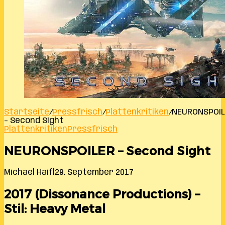
Startseite
/
Pressfrisch
/
Plattenkritiken
/
NEURONSPOIL
– Second Sight
Plattenkritiken
Pressfrisch
NEURONSPOILER – Second Sight
Michael Haifl
29. September 2017
2017 (Dissonance Productions) –
Stil: Heavy Metal