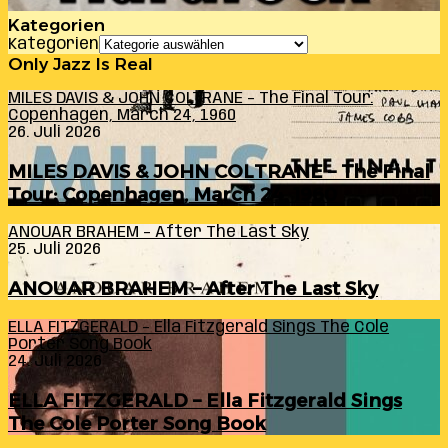
Kategorien
Kategorien
Only Jazz Is Real
MILES DAVIS & JOHN COLTRANE – The Final Tour:
Copenhagen, March 24, 1960
26. Juli 2026
MILES DAVIS & JOHN COLTRANE – The Final
Tour: Copenhagen, March 24, 1960
ANOUAR BRAHEM – After The Last Sky
25. Juli 2026
ANOUAR BRAHEM – After The Last Sky
ELLA FITZGERALD – Ella Fitzgerald Sings The Cole
Porter Song Book
24. Juli 2026
ELLA FITZGERALD – Ella Fitzgerald Sings
The Cole Porter Song Book