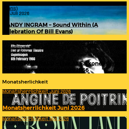
RANDY INGRAM – Sound Within (A Celebration Of Bill
Evans)
24. Juli 2026
RANDY INGRAM – Sound Within (A
Celebration Of Bill Evans)
ELLA FITZGERALD – Live At Falkoner Centre
Copenhagen 6th February 1966
23. Juli 2026
ELLA FITZGERALD – Live At Falkoner Centre
Copenhagen 6th February 1966
Monatsherlichkeit
Monatsherrlichkeit Juni 2026
1. Juli 2026
Monatsherrlichkeit Juni 2026
Monatsherrlichkeit Mai 2026
2. Juni 2026