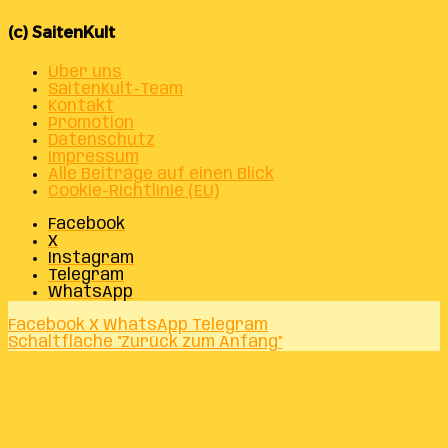
(c) SaitenKult
Über uns
SaitenKult-Team
Kontakt
Promotion
Datenschutz
Impressum
Alle Beiträge auf einen Blick
Cookie-Richtlinie (EU)
Facebook
X
Instagram
Telegram
WhatsApp
Facebook
X
WhatsApp
Telegram
Schaltfläche "Zurück zum Anfang"