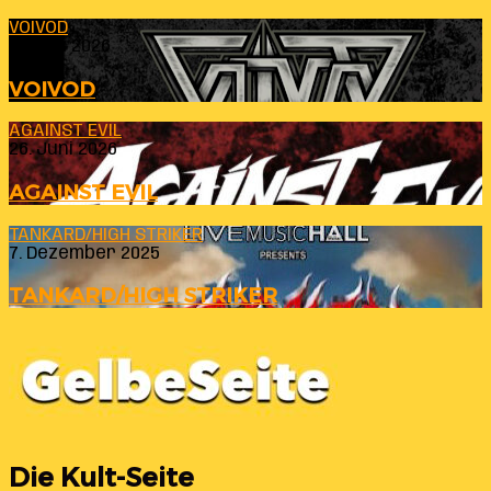
VOIVOD
23. Juli 2026
VOIVOD
AGAINST EVIL
26. Juni 2026
AGAINST EVIL
TANKARD/HIGH STRIKER
7. Dezember 2025
TANKARD/HIGH STRIKER
Die Kult-Seite