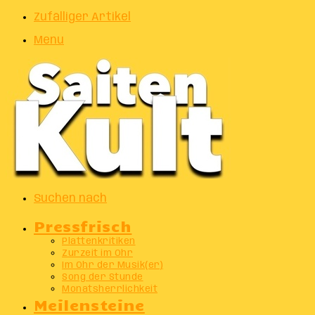
Zufälliger Artikel
Menu
Suchen nach
Pressfrisch
Plattenkritiken
Zurzeit im Ohr
Im Ohr der Musik(er)
Song der Stunde
Monatsherrlichkeit
Meilensteine