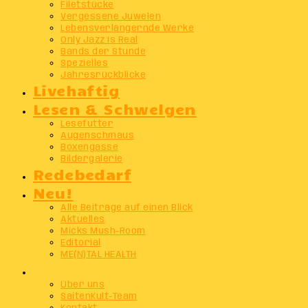
Filetstücke
Vergessene Juwelen
Lebensverlängernde Werke
Only Jazz Is Real
Bands der Stunde
Spezielles
Jahresrückblicke
Livehaftig
Lesen & Schwelgen
Lesefutter
Augenschmaus
Boxengasse
Bildergalerie
Redebedarf
Neu!
Alle Beiträge auf einen Blick
Aktuelles
Micks Mush-Room
Editorial
ME(N)TAL HEALTH
Info
Über uns
SaitenKult-Team