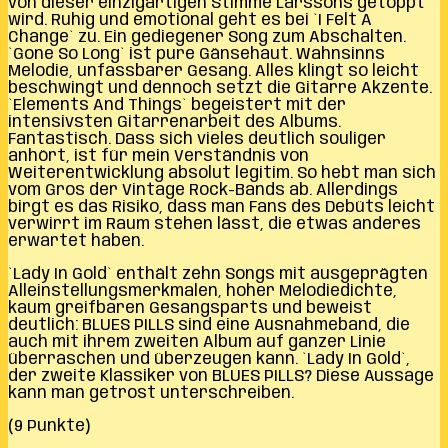
von dieser einzigartigen Stimme Larssons getoppt
wird. Ruhig und emotional geht es bei `I Felt A
Change` zu. Ein gediegener Song zum Abschalten.
`Gone So Long` ist pure Gänsehaut. Wahnsinns
Melodie, unfassbarer Gesang. Alles klingt so leicht
beschwingt und dennoch setzt die Gitarre Akzente.
`Elements And Things` begeistert mit der
intensivsten Gitarrenarbeit des Albums.
Fantastisch. Dass sich vieles deutlich souliger
anhört, ist für mein Verständnis von
Weiterentwicklung absolut legitim. So hebt man sich
vom Gros der Vintage Rock-Bands ab. Allerdings
birgt es das Risiko, dass man Fans des Debüts leicht
verwirrt im Raum stehen lässt, die etwas anderes
erwartet haben.
`Lady In Gold` enthält zehn Songs mit ausgeprägten
Alleinstellungsmerkmalen, hoher Melodiedichte,
kaum greifbaren Gesangsparts und beweist
deutlich: BLUES PILLS sind eine Ausnahmeband, die
auch mit ihrem zweiten Album auf ganzer Linie
überraschen und überzeugen kann. `Lady In Gold`,
der zweite Klassiker von BLUES PILLS? Diese Aussage
kann man getrost unterschreiben.
(9 Punkte)