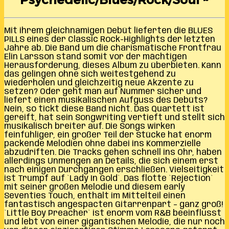
Mit ihrem gleichnamigen Debüt lieferten die BLUES
PILLS eines der Classic Rock-Highlights der letzten
Jahre ab. Die Band um die charismatische Frontfrau
Elin Larsson stand somit vor der mächtigen
Herausforderung, dieses Album zu überbieten. Kann
das gelingen ohne sich weitestgehend zu
wiederholen und gleichzeitig neue Akzente zu
setzen? Oder geht man auf Nummer sicher und
liefert einen musikalischen Aufguss des Debüts?
Nein, so tickt diese Band nicht. Das Quartett ist
gereift, hat sein Songwriting vertieft und stellt sich
musikalisch breiter auf. Die Songs wirken
feinfühliger, ein großer Teil der Stücke hat enorm
packende Melodien ohne dabei ins Kommerzielle
abzudriften. Die Tracks gehen schnell ins Ohr, haben
allerdings Unmengen an Details, die sich einem erst
nach einigen Durchgängen erschließen. Vielseitigkeit
ist Trumpf auf `Lady In Gold`. Das flotte `Rejection`
mit seiner großen Melodie und diesem early
Seventies Touch, enthält im Mittelteil einen
fantastisch angespacten Gitarrenpart – ganz groß!
`Little Boy Preacher` ist enorm vom R&B beeinflusst
und lebt von einer gigantischen Melodie, die nur noch