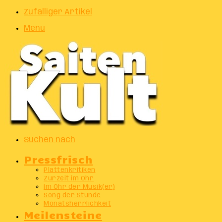
Zufälliger Artikel
Menu
Suchen nach
Pressfrisch
Plattenkritiken
Zurzeit im Ohr
Im Ohr der Musik(er)
Song der Stunde
Monatsherrlichkeit
Meilensteine