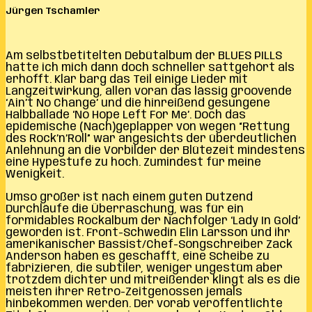
Jürgen Tschamler
Am selbstbetitelten Debütalbum der BLUES PILLS
hatte ich mich dann doch schneller sattgehört als
erhofft. Klar barg das Teil einige Lieder mit
Langzeitwirkung, allen voran das lässig groovende
‘Ain’t No Change’ und die hinreißend gesungene
Halbballade ‘No Hope Left For Me’. Doch das
epidemische (Nach)geplapper von wegen “Rettung
des Rock’n’Roll” war angesichts der überdeutlichen
Anlehnung an die Vorbilder der Blütezeit mindestens
eine Hypestufe zu hoch. Zumindest für meine
Wenigkeit.
Umso größer ist nach einem guten Dutzend
Durchläufe die Überraschung, was für ein
formidables Rockalbum der Nachfolger ‘Lady In Gold’
geworden ist. Front-Schwedin Elin Larsson und ihr
amerikanischer Bassist/Chef-Songschreiber Zack
Anderson haben es geschafft, eine Scheibe zu
fabrizieren, die subtiler, weniger ungestüm aber
trotzdem dichter und mitreißender klingt als es die
meisten ihrer Retro-Zeitgenossen jemals
hinbekommen werden. Der vorab veröffentlichte