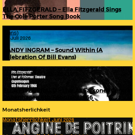
ELLA FITZGERALD – Ella Fitzgerald Sings
The Cole Porter Song Book
RANDY INGRAM – Sound Within (A Celebration Of Bill
Evans)
24. Juli 2026
RANDY INGRAM – Sound Within (A
Celebration Of Bill Evans)
ELLA FITZGERALD – Live At Falkoner Centre
Copenhagen 6th February 1966
23. Juli 2026
ELLA FITZGERALD – Live At Falkoner Centre
Copenhagen 6th February 1966
Monatsherlichkeit
Monatsherrlichkeit Juni 2026
1. Juli 2026