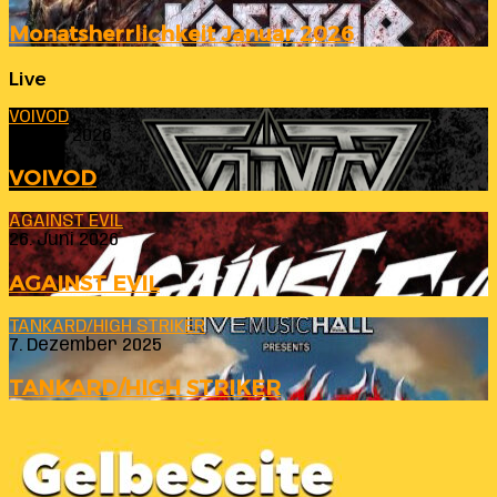
Monatsherrlichkeit Januar 2026
Live
VOIVOD
23. Juli 2026
VOIVOD
AGAINST EVIL
26. Juni 2026
AGAINST EVIL
TANKARD/HIGH STRIKER
7. Dezember 2025
TANKARD/HIGH STRIKER