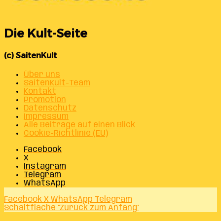
Die Kult-Seite
(c) SaitenKult
Über uns
SaitenKult-Team
Kontakt
Promotion
Datenschutz
Impressum
Alle Beiträge auf einen Blick
Cookie-Richtlinie (EU)
Facebook
X
Instagram
Telegram
WhatsApp
Facebook
X
WhatsApp
Telegram
Schaltfläche "Zurück zum Anfang"