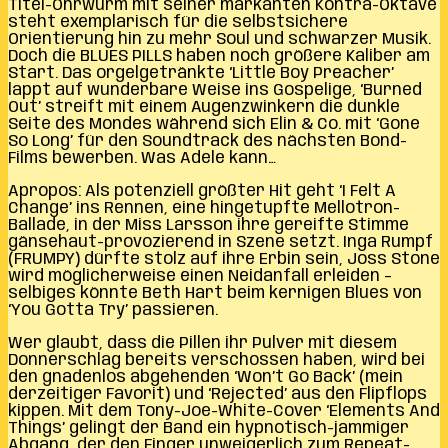
Titel-Ohrwurm mit seiner markanten Kontra-Oktave
steht exemplarisch für die selbstsichere
Orientierung hin zu mehr Soul und schwarzer Musik.
Doch die BLUES PILLS haben noch größere Kaliber am
Start. Das orgelgetränkte ‘Little Boy Preacher’
lappt auf wunderbare Weise ins Gospelige, ‘Burned
Out’ streift mit einem Augenzwinkern die dunkle
Seite des Mondes während sich Elin & Co. mit ‘Gone
So Long’ für den Soundtrack des nächsten Bond-
Films bewerben. Was Adele kann…
Apropos: Als potenziell größter Hit geht ‘I Felt A
Change’ ins Rennen, eine hingetupfte Mellotron-
Ballade, in der Miss Larsson ihre gereifte Stimme
gänsehaut-provozierend in Szene setzt. Inga Rumpf
(FRUMPY) dürfte stolz auf ihre Erbin sein, Joss Stone
wird möglicherweise einen Neidanfall erleiden –
selbiges könnte Beth Hart beim kernigen Blues von
‘You Gotta Try’ passieren.
Wer glaubt, dass die Pillen ihr Pulver mit diesem
Donnerschlag bereits verschossen haben, wird bei
den gnadenlos abgehenden ‘Won’t Go Back’ (mein
derzeitiger Favorit) und ‘Rejected’ aus den Flipflops
kippen. Mit dem Tony-Joe-White-Cover ‘Elements And
Things’ gelingt der Band ein hypnotisch-jammiger
Abgang, der den Finger unweigerlich zum Repeat-