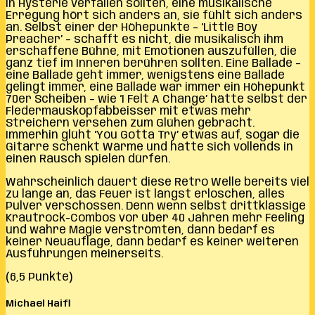
in Hysterie verfallen sollten, eine musikalische
Erregung hört sich anders an, sie fühlt sich anders
an. Selbst einer der Höhepunkte – ‘Little Boy
Preacher’ – schafft es nicht, die musikalisch ihm
erschaffene Bühne, mit Emotionen auszufüllen, die
ganz tief im Inneren berühren sollten. Eine Ballade –
eine Ballade geht immer, wenigstens eine Ballade
gelingt immer, eine Ballade war immer ein Höhepunkt
70er Scheiben – wie ‘I Felt A Change’ hätte selbst der
Fledermauskopfabbeisser mit etwas mehr
Streichern versehen zum Glühen gebracht.
Immerhin glüht ‘You Gotta Try’ etwas auf, sogar die
Gitarre schenkt Wärme und hätte sich vollends in
einen Rausch spielen dürfen.
Wahrscheinlich dauert diese Retro Welle bereits viel
zu lange an, das Feuer ist längst erloschen, alles
Pulver verschossen. Denn wenn selbst drittklassige
Krautrock-Combos vor über 40 Jahren mehr Feeling
und wahre Magie verströmten, dann bedarf es
keiner Neuauflage, dann bedarf es keiner weiteren
Ausführungen meinerseits.
(6,5 Punkte)
Michael Haifl