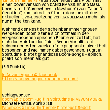
´Limbus Animae´-EP
aus 2014, endet das Album mit
einer Coverversion von CANDLEMASS. Bruno Masulli
beweist mit ´Somewhere In Nowhere´ (von ´Tales Of
Creation´) zumindest im Studio, dass er mit der
aktuellen Live-Besetzung von CANDLEMASS mehr als
nur mithalten kann.
Während der Rest der scheinbar immer größer
werdenden Doom-Szene sich oftmals in der
vorgeschobenen epischen Breite verzettelt, hat
sich der Meister der Epic – Bruno Masulli – auf
seinem neuesten Werk auf die prägnante Direktheit
besonnen und wie immer dabei gewonnen. ´Fugit In
Solitudine´ bietet grandiose Doom-Songs – episch,
praktisch, mehr als gut.
(8,5 Punkte)
In Aevum Agere @ facebook
https://inaevumagere.bandcamp.com/
Schlagwörter
doom
Epic Doom
Fugit In Solitudine
IN AEVUM AGERE
Michael Haifl
18. April 2016
Facebook
X
LinkedIn
Tumblr
Pinterest
Reddit