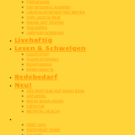
Filetstücke
Vergessene Juwelen
Lebensverlängernde Werke
Only Jazz Is Real
Bands der Stunde
Spezielles
Jahresrückblicke
Livehaftig
Lesen & Schwelgen
Lesefutter
Augenschmaus
Boxengasse
Bildergalerie
Redebedarf
Neu!
Alle Beiträge auf einen Blick
Aktuelles
Micks Mush-Room
Editorial
ME(N)TAL HEALTH
Info
Über uns
SaitenKult-Team