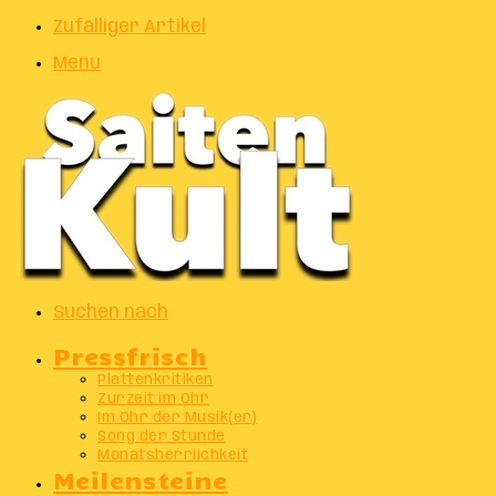
Zufälliger Artikel
Menu
Suchen nach
Pressfrisch
Plattenkritiken
Zurzeit im Ohr
Im Ohr der Musik(er)
Song der Stunde
Monatsherrlichkeit
Meilensteine