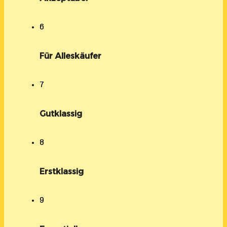
6
Für Alleskäufer
7
Gutklassig
8
Erstklassig
9