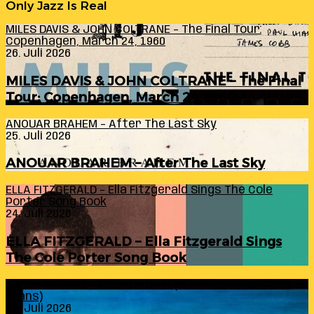
Only Jazz Is Real
MILES DAVIS & JOHN COLTRANE – The Final Tour:
Copenhagen, March 24, 1960
26. Juli 2026
MILES DAVIS & JOHN COLTRANE – The Final
Tour: Copenhagen, March 24, 1960
ANOUAR BRAHEM – After The Last Sky
25. Juli 2026
ANOUAR BRAHEM – After The Last Sky
ELLA FITZGERALD – Ella Fitzgerald Sings The Cole
Porter Song Book
24. Juli 2026
ELLA FITZGERALD – Ella Fitzgerald Sings
The Cole Porter Song Book
RANDY INGRAM – Sound Within (A Celebration Of Bill
Evans)
24. Juli 2026