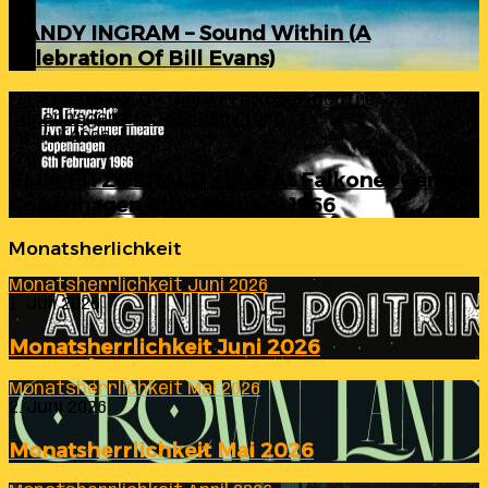
RANDY INGRAM – Sound Within (A
Celebration Of Bill Evans)
ELLA FITZGERALD – Live At Falkoner Centre
Copenhagen 6th February 1966
23. Juli 2026
ELLA FITZGERALD – Live At Falkoner Centre
Copenhagen 6th February 1966
Monatsherlichkeit
Monatsherrlichkeit Juni 2026
1. Juli 2026
Monatsherrlichkeit Juni 2026
Monatsherrlichkeit Mai 2026
2. Juni 2026
Monatsherrlichkeit Mai 2026