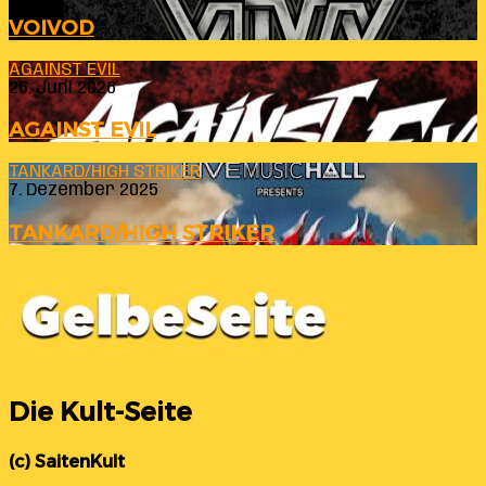
VOIVOD
AGAINST EVIL
26. Juni 2026
AGAINST EVIL
TANKARD/HIGH STRIKER
7. Dezember 2025
TANKARD/HIGH STRIKER
Die Kult-Seite
(c) SaitenKult