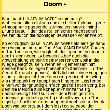
Doom ~
Was macht IN AEVUM AGERE so einmalig?
Wahrscheinlich einfach nur die brillant einmalig zur
Atmosphäre passende Stimme von Mastermind
Bruno Masulli, der das italienische Prachtschiff
weiter durch die doomigen Gewässer vorantreibt.
So vorzüglich, dass IN AEVUM AGERE als einzige Band
von wenigen mit dem End-80er-CANDLEMASS-Oeuvre
mithalten kann, wie sogleich der Opener ´No Hope Of
Death´ der neuen EP beweist. Aber auch die
Abwechslung scheint dem Meister der Epik in die
Wiege gelegt zu sein, wenn er – gemeinsam mit
seinem Bass-Kollegen Piersabato Gambino – in ´The
Great Refusal (Ignavus)´ plötzlich mit einer ruppigen
Drum-Einlage nicht nur den Song zum Beben bringt.
Als Höhepunkt entpuppt sich hingegen ´Existence´,
einem vordergründig einfach gestalteten Song, bei
dem die Melodie zum Höhepunkt hinterhältig
nachschwingt. Und kurz vor dem Ende geht es
nochmal geradezu garstig schnell voran, da ´The
Dignity Of Solitude´ das Gaspedal nach vorne drückt.
Doch wie bereits auf dem letzten Release, der