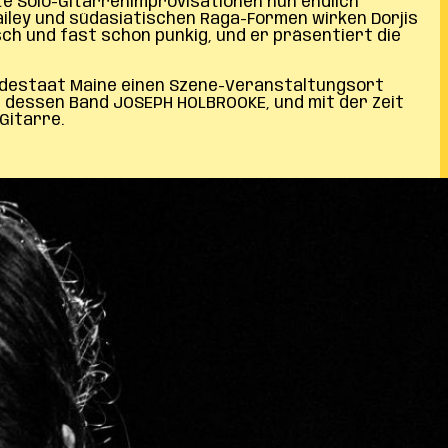
te Solo-Gitarrenimprovisationen nun endlich
ailey und südasiatischen Raga-Formen wirken Dorjis
h und fast schon punkig, und er präsentiert die
Bundestaat Maine einen Szene-Veranstaltungsort
d dessen Band JOSEPH HOLBROOKE, und mit der Zeit
Gitarre.