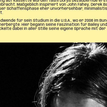
ung auf Kassette wurden Tashi Dorjis bezaubernde ers
bracht. Maßgeblich Inspiriert von John Fahey, Derek B
er Schaffensphase eher unvorhersehbar, minimalistisc
t.
dwende für sein Studium in die U.S.A., wo er 2006 im 
erbergte. Hier begann seine Faszination für Bailey un
elte dabei in aller Stille seine eigene Sprache mit der 