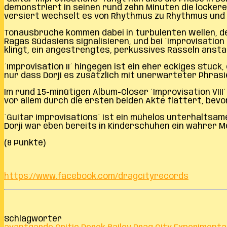
demonstriert in seinen rund zehn Minuten die lockere em
versiert wechselt es von Rhythmus zu Rhythmus und w
Tonausbrüche kommen dabei in turbulenten Wellen, de
Ragas Südasiens signalisieren, und bei ´Improvisation
klingt, ein angestrengtes, perkussives Rasseln anst
´Improvisation II´ hingegen ist ein eher eckiges Stü
nur dass Dorji es zusätzlich mit unerwarteter Phrasi
Im rund 15-minütigen Album-Closer ´Improvisation VII
vor allem durch die ersten beiden Akte flattert, bevor 
´Guitar Improvisations´ ist ein mühelos unterhaltsam
Dorji war eben bereits in Kinderschuhen ein wahrer M
(8 Punkte)
https://www.facebook.com/dragcityrecords
Schlagwörter