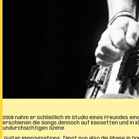
2009 nahm er schließlich im Studio eines Freundes eine
erschienen die Songs dennoch auf Kassetten und in Kle
undurchsichtigen Szene.
´Guitar Improvisations´ fängt nun also die Phase in Do