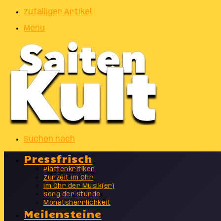
Zufälliger Artikel
Menu
Suchen nach
Pressfrisch
Plattenkritiken
Zurzeit im Ohr
Im Ohr der Musik(er)
Song der Stunde
Monatsherrlichkeit
Meilensteine