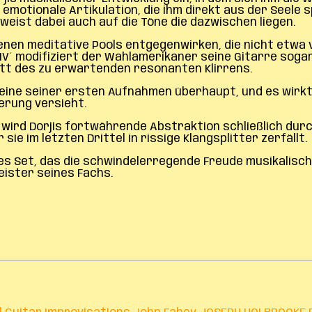
otionale Artikulation, die ihm direkt aus der Seele spri
eist dabei auch auf die Töne die dazwischen liegen.
nen meditative Pools entgegenwirken, die nicht etwa 
 IV´ modifiziert der Wahlamerikaner seine Gitarre soga
att des zu erwartenden resonanten Klirrens.
ck, eine seiner ersten Aufnahmen überhaupt, und es wir
erung versieht.
I´ wird Dorjis fortwährende Abstraktion schließlich du
sie im letzten Drittel in rissige Klangsplitter zerfällt.
es Set, das die schwindelerregende Freude musikalisch
eister seines Fachs.