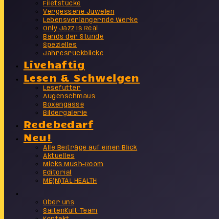
Filetstücke
Vergessene Juwelen
Lebensverlängernde Werke
Only Jazz Is Real
Bands der Stunde
Spezielles
Jahresrückblicke
Livehaftig
Lesen & Schwelgen
Lesefutter
Augenschmaus
Boxengasse
Bildergalerie
Redebedarf
Neu!
Alle Beiträge auf einen Blick
Aktuelles
Micks Mush-Room
Editorial
ME(N)TAL HEALTH
Info
Über uns
SaitenKult-Team