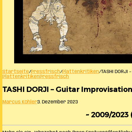
Startseite
/
Pressfrisch
/
Plattenkritiken
/
TASHI DORJI 
Plattenkritiken
Pressfrisch
TASHI DORJI – Guitar Improvisatio
Marcus Köhler
3. Dezember 2023
~ 2009/2023 