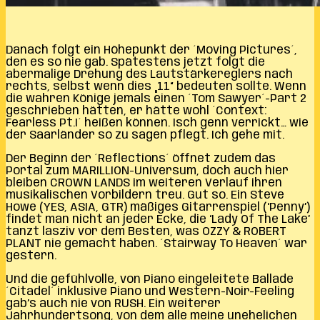
Danach folgt ein Höhepunkt der ´Moving Pictures´,
den es so nie gab. Spätestens jetzt folgt die
abermalige Drehung des Lautstärkereglers nach
rechts, selbst wenn dies „11“ bedeuten sollte. Wenn
die wahren Könige jemals einen ´Tom Sawyer´-Part 2
geschrieben hätten, er hätte wohl ´Context:
Fearless Pt.I´ heißen können. Isch genn verrickt… wie
der Saarländer so zu sagen pflegt. Ich gehe mit.
Der Beginn der ´Reflections´ öffnet zudem das
Portal zum MARILLION-Universum, doch auch hier
bleiben CROWN LANDS im weiteren Verlauf ihren
musikalischen Vorbildern treu. Gut so. Ein Steve
Howe (YES, ASIA, GTR) mäßiges Gitarrenspiel (‘Penny’)
findet man nicht an jeder Ecke, die ‘Lady Of The Lake’
tanzt lasziv vor dem Besten, was OZZY & ROBERT
PLANT nie gemacht haben. ´Stairway To Heaven´ war
gestern.
Und die gefühlvolle, von Piano eingeleitete Ballade
´Citadel´ inklusive Piano und Western-Noir-Feeling
gab’s auch nie von RUSH. Ein weiterer
Jahrhundertsong, von dem alle meine unehelichen