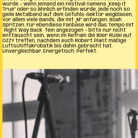
würde – wenn jemand ein Festival namens „Keep It
True“ oder so ähnlich erfinden würde, jede noch so
geile Metalband auf dem Gefühls-Sektor wegblasen,
vor allem viele Bands, die mit „M“ anfangen. Boah.
Spritzen. Für ebendiese Fanbase wird das Tempo mit
´Right Way Back´ fein angezogen – bitte nur nicht
enttäuscht sein, wenn im Refrain die 80er RUSH auf
OZZY treffen, nachdem euch Robert Plant mäßige
Luftschiffakrobatik bis dahin gebracht hat.
Unvergleichbar. Energetisch. Perfekt.