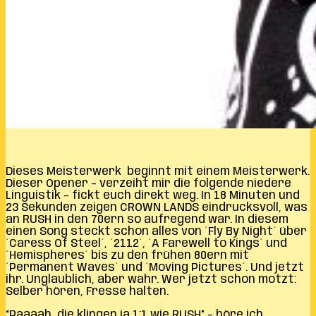
Dieses Meisterwerk beginnt mit einem Meisterwerk.
Dieser Opener – verzeiht mir die folgende niedere
Linguistik – fickt euch direkt weg. In 18 Minuten und
23 Sekunden zeigen CROWN LANDS eindrucksvoll, was
an RUSH in den 70ern so aufregend war. In diesem
einen Song steckt schon alles von ´Fly By Night´ über
´Caress Of Steel´, ´2112´, ´A Farewell to Kings´ und
´Hemispheres´ bis zu den frühen 80ern mit
´Permanent Waves´ und ´Moving Pictures´. Und jetzt
ihr. Unglaublich, aber wahr. Wer jetzt schon motzt:
Selber hören, Fresse halten.
“Paaaah, die klingen ja 1:1 wie RUSH” – höre ich