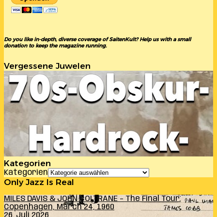
Do you like in-depth, diverse coverage of SaitenKult? Help us with a small
donation to keep the magazine running.
Vergessene Juwelen
Kategorien
Kategorien
Only Jazz Is Real
MILES DAVIS & JOHN COLTRANE – The Final Tour:
Copenhagen, March 24, 1960
26. Juli 2026