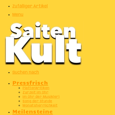
Zufälliger Artikel
Menu
Suchen nach
Pressfrisch
Plattenkritiken
Zurzeit im Ohr
Im Ohr der Musik(er)
Song der Stunde
Monatsherrlichkeit
Meilensteine