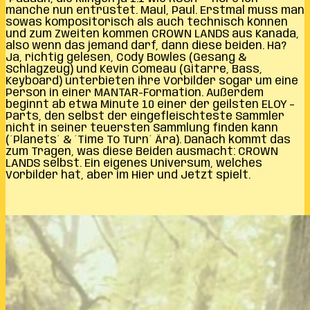
manche nun entrüstet. Maul, Paul. Erstmal muss man
sowas kompositorisch als auch technisch können
und zum Zweiten kommen CROWN LANDS aus Kanada,
also wenn das jemand darf, dann diese beiden. Hä?
Ja, richtig gelesen, Cody Bowles (Gesang &
Schlagzeug) und Kevin Comeau (Gitarre, Bass,
Keyboard) unterbieten ihre Vorbilder sogar um eine
Person in einer MANTAR-Formation. Außerdem
beginnt ab etwa Minute 10 einer der geilsten ELOY –
Parts, den selbst der eingefleischteste Sammler
nicht in seiner teuersten Sammlung finden kann
(´Planets´ & ´Time To Turn´ Ära). Danach kommt das
zum Tragen, was diese Beiden ausmacht: CROWN
LANDS selbst. Ein eigenes Universum, welches
Vorbilder hat, aber im Hier und Jetzt spielt.