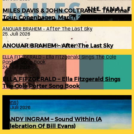
MILES DAVIS & JOHN COLTRANE – The Final
Tour: Copenhagen, March 24, 1960
ANOUAR BRAHEM – After The Last Sky
25. Juli 2026
ANOUAR BRAHEM – After The Last Sky
ELLA FITZGERALD – Ella Fitzgerald Sings The Cole
Porter Song Book
24. Juli 2026
ELLA FITZGERALD – Ella Fitzgerald Sings
The Cole Porter Song Book
RANDY INGRAM – Sound Within (A Celebration Of Bill
Evans)
24. Juli 2026
RANDY INGRAM – Sound Within (A
Celebration Of Bill Evans)