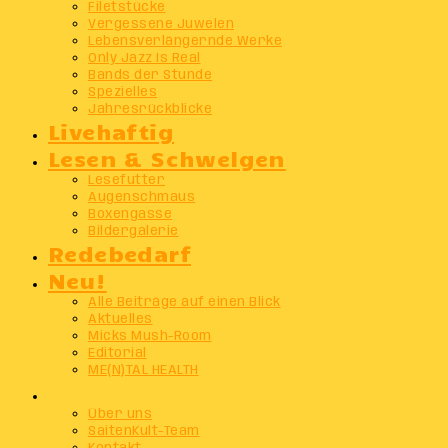
Filetstücke
Vergessene Juwelen
Lebensverlängernde Werke
Only Jazz Is Real
Bands der Stunde
Spezielles
Jahresrückblicke
Livehaftig
Lesen & Schwelgen
Lesefutter
Augenschmaus
Boxengasse
Bildergalerie
Redebedarf
Neu!
Alle Beiträge auf einen Blick
Aktuelles
Micks Mush-Room
Editorial
ME(N)TAL HEALTH
Info
Über uns
SaitenKult-Team