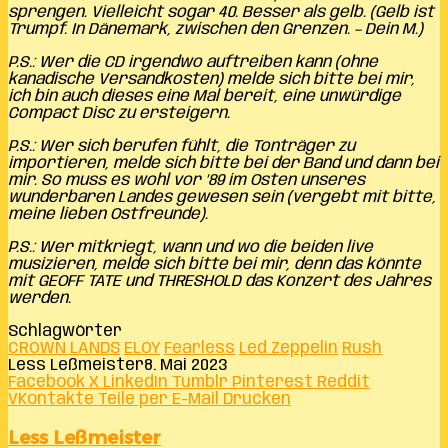
sprengen. Vielleicht sogar 40. Besser als gelb. (Gelb ist
Trumpf. In Dänemark, zwischen den Grenzen. – Dein M.)
P.S.: Wer die CD irgendwo auftreiben kann (ohne
kanadische Versandkosten) melde sich bitte bei mir,
ich bin auch dieses eine Mal bereit, eine unwürdige
Compact Disc zu ersteigern.
P.S.: Wer sich berufen fühlt, die Tonträger zu
importieren, melde sich bitte bei der Band und dann bei
mir. So muss es wohl vor ’89 im Osten unseres
wunderbaren Landes gewesen sein (vergebt mit bitte,
meine lieben Ostfreunde).
P.S.: Wer mitkriegt, wann und wo die beiden live
musizieren, melde sich bitte bei mir, denn das könnte
mit GEOFF TATE und THRESHOLD das Konzert des Jahres
werden.
Schlagwörter
CROWN LANDS
ELOY
Fearless
Led Zeppelin
Rush
Less Leßmeister
8. Mai 2023
Facebook
X
LinkedIn
Tumblr
Pinterest
Reddit
VKontakte
Teile per E-Mail
Drucken
Less Leßmeister