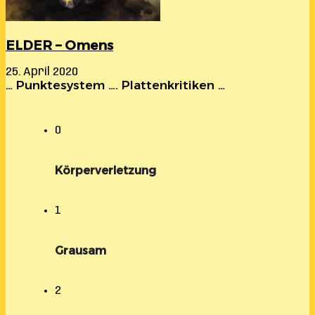
ELDER – Omens
25. April 2020
… Punktesystem …. Plattenkritiken …
0
Körperverletzung
1
Grausam
2