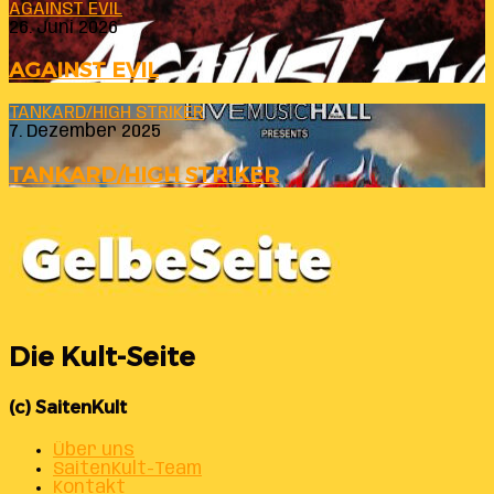
AGAINST EVIL
26. Juni 2026
AGAINST EVIL
TANKARD/HIGH STRIKER
7. Dezember 2025
TANKARD/HIGH STRIKER
Die Kult-Seite
(c) SaitenKult
Über uns
SaitenKult-Team
Kontakt