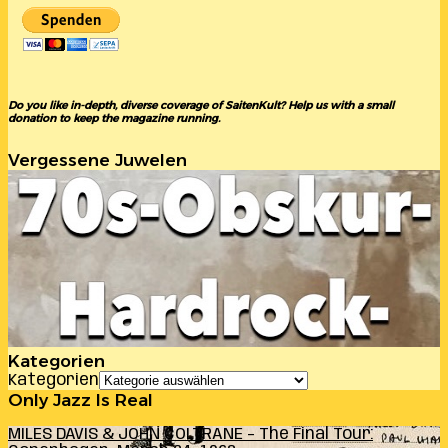
Do you like in-depth, diverse coverage of SaitenKult? Help us with a small
donation to keep the magazine running.
Vergessene Juwelen
Kategorien
Kategorien
Only Jazz Is Real
MILES DAVIS & JOHN COLTRANE – The Final Tour: