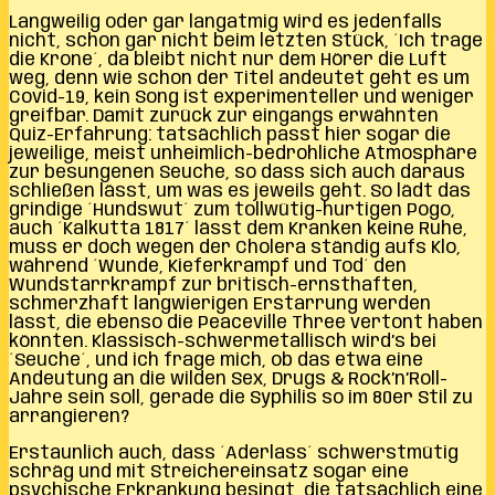
Langweilig oder gar langatmig wird es jedenfalls
nicht, schon gar nicht beim letzten Stück, ´Ich trage
die Krone´, da bleibt nicht nur dem Hörer die Luft
weg, denn wie schon der Titel andeutet geht es um
Covid-19, kein Song ist experimenteller und weniger
greifbar. Damit zurück zur eingangs erwähnten
Quiz-Erfahrung: tatsächlich passt hier sogar die
jeweilige, meist unheimlich-bedrohliche Atmosphäre
zur besungenen Seuche, so dass sich auch daraus
schließen lässt, um was es jeweils geht. So lädt das
grindige ´Hundswut´ zum tollwütig-hurtigen Pogo,
auch ´Kalkutta 1817´ lässt dem Kranken keine Ruhe,
muss er doch wegen der Cholera ständig aufs Klo,
während ´Wunde, Kieferkrampf und Tod´ den
Wundstarrkrampf zur britisch-ernsthaften,
schmerzhaft langwierigen Erstarrung werden
lässt, die ebenso die Peaceville Three vertont haben
könnten. Klassisch-schwermetallisch wird’s bei
´Seuche´, und ich frage mich, ob das etwa eine
Andeutung an die wilden Sex, Drugs & Rock’n’Roll-
Jahre sein soll, gerade die Syphilis so im 80er Stil zu
arrangieren?
Erstaunlich auch, dass ´Aderlass´ schwerstmütig
schräg und mit Streichereinsatz sogar eine
psychische Erkrankung besingt, die tatsächlich eine