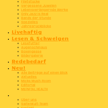
Filetstücke
Vergessene Juwelen
Lebensverlängernde Werke
Only Jazz Is Real
Bands der Stunde
Spezielles
Jahresrückblicke
Livehaftig
Lesen & Schwelgen
Lesefutter
Augenschmaus
Boxengasse
Bildergalerie
Redebedarf
Neu!
Alle Beiträge auf einen Blick
Aktuelles
Micks Mush-Room
Editorial
ME(N)TAL HEALTH
Info
Über uns
SaitenKult-Team