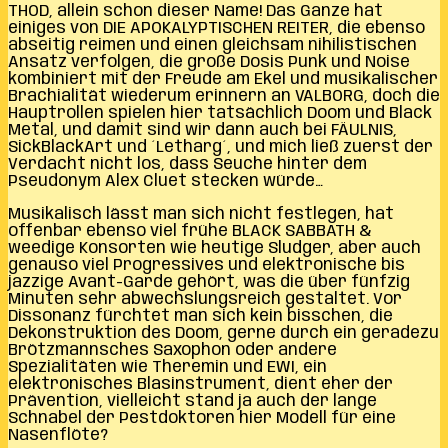
THOD, allein schon dieser Name! Das Ganze hat
einiges von DIE APOKALYPTISCHEN REITER, die ebenso
abseitig reimen und einen gleichsam nihilistischen
Ansatz verfolgen, die große Dosis Punk und Noise
kombiniert mit der Freude am Ekel und musikalischer
Brachialität wiederum erinnern an VALBORG, doch die
Hauptrollen spielen hier tatsächlich Doom und Black
Metal, und damit sind wir dann auch bei FÄULNIS,
SickBlackArt und ´Letharg´, und mich ließ zuerst der
Verdacht nicht los, dass Seuche hinter dem
Pseudonym Alex Cluet stecken würde…
Musikalisch lässt man sich nicht festlegen, hat
offenbar ebenso viel frühe BLACK SABBATH &
weedige Konsorten wie heutige Sludger, aber auch
genauso viel Progressives und elektronische bis
jazzige Avant-Garde gehört, was die über fünfzig
Minuten sehr abwechslungsreich gestaltet. Vor
Dissonanz fürchtet man sich kein bisschen, die
Dekonstruktion des Doom, gerne durch ein geradezu
Brötzmannsches Saxophon oder andere
Spezialitäten wie Theremin und EWI, ein
elektronisches Blasinstrument, dient eher der
Prävention, vielleicht stand ja auch der lange
Schnabel der Pestdoktoren hier Modell für eine
Nasenflöte?