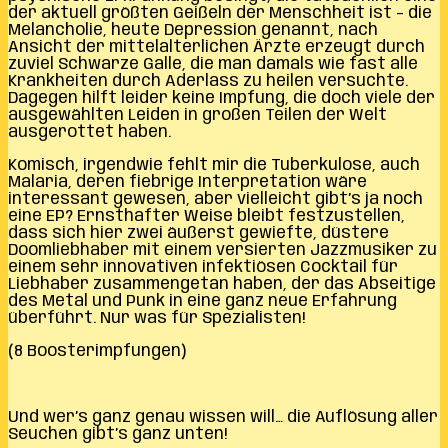
der aktuell größten Geißeln der Menschheit ist – die
Melancholie, heute Depression genannt, nach
Ansicht der mittelalterlichen Ärzte erzeugt durch
zuviel Schwarze Galle, die man damals wie fast alle
Krankheiten durch Aderlass zu heilen versuchte.
Dagegen hilft leider keine Impfung, die doch viele der
ausgewählten Leiden in großen Teilen der Welt
ausgerottet haben.
Komisch, irgendwie fehlt mir die Tuberkulose, auch
Malaria, deren fiebrige Interpretation wäre
interessant gewesen, aber vielleicht gibt’s ja noch
eine EP? Ernsthafter Weise bleibt festzustellen,
dass sich hier zwei äußerst gewiefte, düstere
Doomliebhaber mit einem versierten Jazzmusiker zu
einem sehr innovativen infektiösen Cocktail für
Liebhaber zusammengetan haben, der das Abseitige
des Metal und Punk in eine ganz neue Erfahrung
überführt. Nur was für Spezialisten!
(8 Boosterimpfungen)
Und wer’s ganz genau wissen will… die Auflösung aller
Seuchen gibt’s ganz unten!