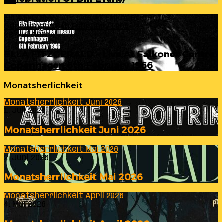
ELLA FITZGERALD – Live At Falkoner Centre
Copenhagen 6th February 1966
23. Juli 2026
ELLA FITZGERALD – Live At Falkoner Centre
Copenhagen 6th February 1966
Monatsherlichkeit
Monatsherrlichkeit Juni 2026
1. Juli 2026
Monatsherrlichkeit Juni 2026
Monatsherrlichkeit Mai 2026
2. Juni 2026
Monatsherrlichkeit Mai 2026
Monatsherrlichkeit April 2026
4. Mai 2026