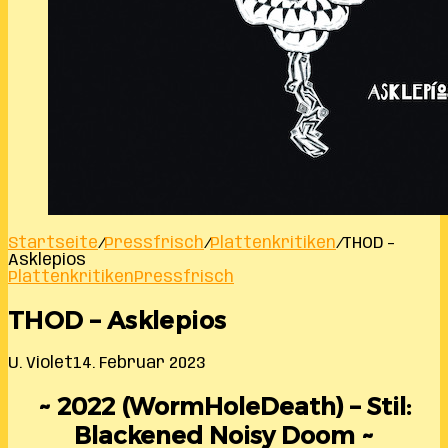
Startseite
/
Pressfrisch
/
Plattenkritiken
/
THOD –
Asklepios
Plattenkritiken
Pressfrisch
THOD – Asklepios
U. Violet
14. Februar 2023
~ 2022 (WormHoleDeath) – Stil:
Blackened Noisy Doom ~