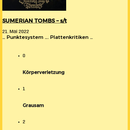
SUMERIAN TOMBS – s/t
21. Mai 2022
… Punktesystem …. Plattenkritiken …
0
Körperverletzung
1
Grausam
2