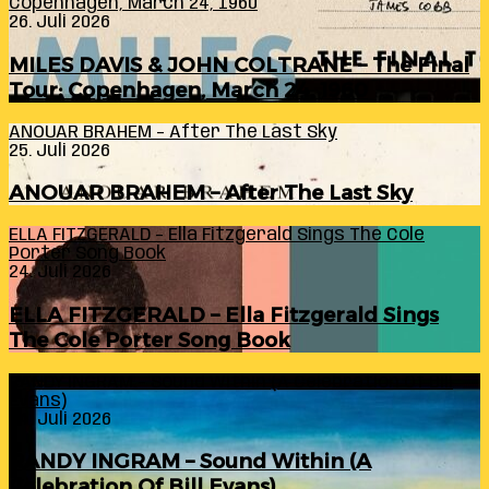
Copenhagen, March 24, 1960
26. Juli 2026
MILES DAVIS & JOHN COLTRANE – The Final
Tour: Copenhagen, March 24, 1960
ANOUAR BRAHEM – After The Last Sky
25. Juli 2026
ANOUAR BRAHEM – After The Last Sky
ELLA FITZGERALD – Ella Fitzgerald Sings The Cole
Porter Song Book
24. Juli 2026
ELLA FITZGERALD – Ella Fitzgerald Sings
The Cole Porter Song Book
RANDY INGRAM – Sound Within (A Celebration Of Bill
Evans)
24. Juli 2026
RANDY INGRAM – Sound Within (A
Celebration Of Bill Evans)