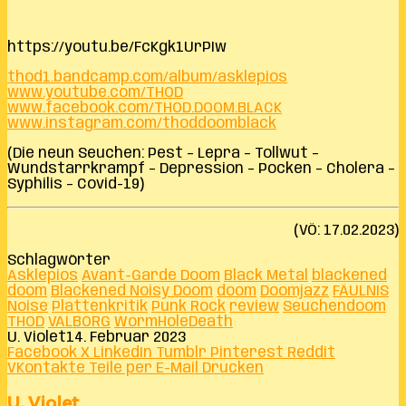
https://youtu.be/FcKgk1UrPIw
thod1.bandcamp.com/album/asklepios
www.youtube.com/THOD
www.facebook.com/THOD.DOOM.BLACK
www.instagram.com/thoddoomblack
(Die neun Seuchen: Pest – Lepra – Tollwut –
Wundstarrkrampf – Depression – Pocken – Cholera –
Syphilis – Covid-19)
(VÖ: 17.02.2023)
Schlagwörter
Asklepios
Avant-Garde Doom
Black Metal
blackened
doom
Blackened Noisy Doom
doom
Doomjazz
FÄULNIS
Noise
Plattenkritik
Punk Rock
review
Seuchendoom
THOD
VALBORG
WormHoleDeath
U. Violet
14. Februar 2023
Facebook
X
LinkedIn
Tumblr
Pinterest
Reddit
VKontakte
Teile per E-Mail
Drucken
U. Violet