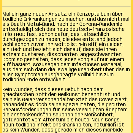
Mal ein ganz neuer Ansatz, ein Konzeptalbum über
tödliche Erkrankungen zu machen, und das nicht mal
als Death Metal-Band; nach der Corona-Pandemie
entschuldigt sich das neue deutsch-französische
Trio THOD fast schon dafür, das tatsächlich
durchgezogen zu haben, die Idee entstand jedoch
wohl schon zuvor. Ihr Motto ist “Ein Riff, ein Leiden,
ein Lied” und bezieht sich darauf, dass sie ihren
extrem düsteren, dissonanten, angeschwärzten
Doom so gestalten, dass jeder Song auf nur einem
Riff basiert, sozusagen dem infektiösen Material,
aus dem sich dann die jeweilige Krankheit über das in
allen Symptomen ausgeprägte Vollbild bis zum
tödlichen Ende entwickelt.
Kein Wunder, dass dieses Debüt nach dem
griechischen Gott der Heilkunst benannt ist und
sein als Geier verschandelter Stab das Cover ziert,
behandelt es doch seine Spezialitäten, die größten
Herausforderungen für seine vereidigten Adepten:
die ansteckendsten Seuchen der Menschheit,
gefürchtet vom Altertum bis heute. Neun Songs,
neun tödliche Infektionskrankheiten, natürlich ist
es kein Wunder, dass gerade mich dieses morbide