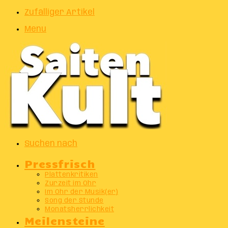
Zufälliger Artikel
Menu
Suchen nach
Pressfrisch
Plattenkritiken
Zurzeit im Ohr
Im Ohr der Musik(er)
Song der Stunde
Monatsherrlichkeit
Meilensteine