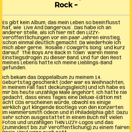
Rock ~
Es gibt kein Album, das mein Leben so beeinflusst
hat, wie ´Live And Dangerous´. Das habe ich an
anderer Stelle, als ich hier mit den LIZZY-
Veröffentlichungen vor ein paar Jahren einstieg,
schon einmal deutlich gemacht. Da wiederhole ich
mich aber gerne. ´Rosalie / Cowgirl’s Song´ und kurz
darauf ´The Boys Are Back In Town´ waren meine
Einstiegsdrogen zu dieser Band. Und für den Rest
meines Lebens hatte ich meine Lieblings-Band
gefunden.
Ich bekam das Doppelalbum zu meinem 14.
Geburtstag geschenkt (oder war es Weihnachten,
in meinem Fall fast deckungsgleich) und ich habe es
mir bis heute unzählige Male angehört. Ich hätte nie
gedacht, dass eines Tages eine Deluxe-Edition mit
acht CDs erscheinen würde, obwohl es einige
wirklich gut klingende Bootlegs von den Konzerten
im Hammersmith Odeon und in Philadelphia gibt. Dazu
sehr schön ausgestattet in einem Buch mit vielen
Fotos und unzähligen THIN LIZZY-Logos und das
(zumindest bis zur Veröffentlichung) zu einem fairen