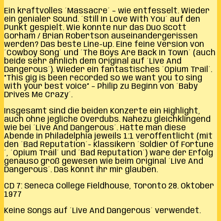
Ein kraftvolles ´Massacre´ – wie entfesselt. Wieder
ein genialer Sound. ´Still In Love With You´ auf den
Punkt gespielt. Wie konnte nur das Duo Scott
Gorham / Brian Robertson auseinandergerissen
werden? Das beste Line-up. Eine feine Version von
´Cowboy Song´ und ´The Boys Are Back In Town´ (auch
beide sehr ähnlich dem Original auf ´Live And
Dangerous´). Wieder ein fantastisches ´Opium Trail´.
“This gig is been recorded so we want you to sing
with your best voice” – Philip zu Beginn von ´Baby
Drives Me Crazy´.
Insgesamt sind die beiden Konzerte ein Highlight,
auch ohne jegliche Overdubs. Nahezu gleichklingend
wie bei ´Live And Dangerous´. Hätte man diese
Abende in Philadelphia jeweils 1:1 veröffentlicht (mit
den ´Bad Reputation´- Klassikern ´Soldier Of Fortune
´, ´Opium Trail´ und ´Bad Reputation´) wäre der Erfolg
genauso groß gewesen wie beim Original ´Live And
Dangerous´. Das könnt ihr mir glauben.
CD 7: Seneca College Fieldhouse, Toronto 28. Oktober
1977
Keine Songs auf ´Live And Dangerous´ verwendet.