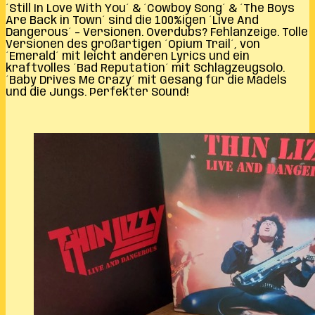
´Still In Love With You´ & ´Cowboy Song´ & ´The Boys
Are Back in Town´ sind die 100%igen ´Live And
Dangerous´ – Versionen. Overdubs? Fehlanzeige. Tolle
Versionen des großartigen ´Opium Trail´, von
´Emerald´ mit leicht anderen Lyrics und ein
kraftvolles ´Bad Reputation´ mit Schlagzeugsolo.
´Baby Drives Me Crazy´ mit Gesang für die Mädels
und die Jungs. Perfekter Sound!