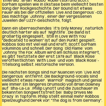
´Emerald´. Brian “Robbo” Robertson und Scott
Gorham spielen wie in Ekstase beim vielleicht besten
Song der Rockgeschichte. Der Sound ist etwas
rauer als bei der offiziellen ´Live And Dangerous´-CD.
Das mächtige ´Johnny´, einer der vergessenen
Juwelen der LIZZY-Geschichte, folgt.
Dann ein überraschendes ´It’s Only Money´, natürlich
deutlich härter als auf ´Nightlife´. Die Band ist
großartig eingespielt, ´Still In Love With You´
“dedicated to women” ist auf den Punkt gespielt.
Robbos Solo mit viel Hall und Kraft. Scott Gorham
voluminös und schnell. Der Song ´Old Flame´ vom
´Johnny The Fox´ Album wird am Schluss integriert,
es gibt Textzitate der erst 1979 auf ´Black Rose´
veröffentlichten ´With Love´ und vom ´Black Rose´-
Titelsong selbst. Historische Version.
Die nächsten Songs sind nur Nuancen von ´Live And
Dangerous´ entfernt. Die Background-Vocals sind
vielleicht etwas rauer. ´Warrior´ magisch und genial
wie immer. Ein längeres Drumsolo von Brian Downey
auf ´Sha-La-La´. Philip Lynott und die Zuschauer im
bekannten Songwettstreit bei ´Baby Drives Me
Crazy´ in Topform. Philip stellt einmal mehr Robbos
Spielzeughund Derek vor: “The dog is from Germany”.