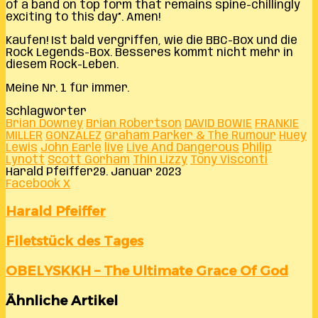
of a band on top form that remains spine-chillingly
exciting to this day”. Amen!
Kaufen! Ist bald vergriffen, wie die BBC-Box und die
Rock Legends-Box. Besseres kommt nicht mehr in
diesem Rock-Leben.
Meine Nr. 1 für immer.
Schlagwörter
Brian Downey
Brian Robertson
DAVID BOWIE
FRANKIE
MILLER
GONZALEZ
Graham Parker & The Rumour
Huey
Lewis
John Earle
live
Live And Dangerous
Philip
Lynott
Scott Gorham
Thin Lizzy
Tony Visconti
Harald Pfeiffer
29. Januar 2023
LinkedIn
Tumblr
Pinterest
Reddit
VKontakte
Teile
Drucken
Facebook
X
per
E-
Harald Pfeiffer
Mail
Filetstück
Filetstück des Tages
des
Tages
OBELYSKKH
OBELYSKKH – The Ultimate Grace Of God
–
The
Ähnliche Artikel
Ultimate
Grace