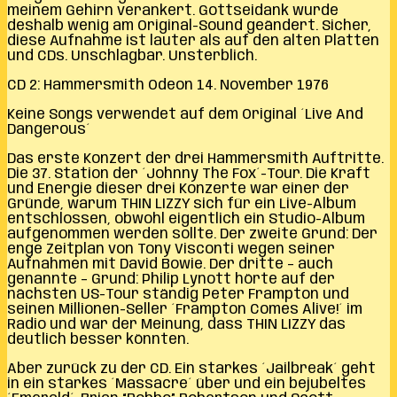
meinem Gehirn verankert. Gottseidank wurde
deshalb wenig am Original-Sound geändert. Sicher,
diese Aufnahme ist lauter als auf den alten Platten
und CDs. Unschlagbar. Unsterblich.
CD 2: Hammersmith Odeon 14. November 1976
Keine Songs verwendet auf dem Original ´Live And
Dangerous´
Das erste Konzert der drei Hammersmith Auftritte.
Die 37. Station der ´Johnny The Fox´-Tour. Die Kraft
und Energie dieser drei Konzerte war einer der
Gründe, warum THIN LIZZY sich für ein Live-Album
entschlossen, obwohl eigentlich ein Studio-Album
aufgenommen werden sollte. Der zweite Grund: Der
enge Zeitplan von Tony Visconti wegen seiner
Aufnahmen mit David Bowie. Der dritte – auch
genannte – Grund: Philip Lynott hörte auf der
nächsten US-Tour ständig Peter Frampton und
seinen Millionen-Seller ´Frampton Comes Alive!´ im
Radio und war der Meinung, dass THIN LIZZY das
deutlich besser könnten.
Aber zurück zu der CD. Ein starkes ´Jailbreak´ geht
in ein starkes ´Massacre´ über und ein bejubeltes