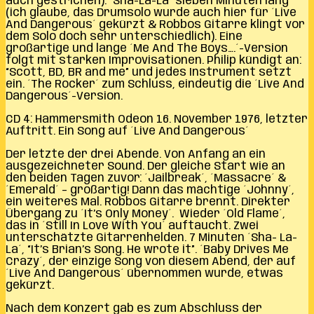
auch gestrichen). ´Sha-La-La´ sieben Minuten lang
(ich glaube, das Drumsolo wurde auch hier für ´Live
And Dangerous´ gekürzt & Robbos Gitarre klingt vor
dem Solo doch sehr unterschiedlich). Eine
großartige und lange ´Me And The Boys….´-Version
folgt mit starken Improvisationen. Philip kündigt an:
“Scott, BD, BR and me” und jedes Instrument setzt
ein. ´The Rocker´ zum Schluss, eindeutig die ´Live And
Dangerous´-Version.
CD 4: Hammersmith Odeon 16. November 1976, letzter
Auftritt. Ein Song auf ´Live And Dangerous´
Der letzte der drei Abende. Von Anfang an ein
ausgezeichneter Sound. Der gleiche Start wie an
den beiden Tagen zuvor: ´Jailbreak´, ´Massacre´ &
´Emerald´ – großartig! Dann das mächtige ´Johnny´,
ein weiteres Mal. Robbos Gitarre brennt. Direkter
Übergang zu ´It’s Only Money´. Wieder ´Old Flame´,
das in ´Still In Love With You´ auftaucht. Zwei
unterschätzte Gitarrenhelden. 7 Minuten ´Sha- La-
La´, “It’s Brian’s Song. He wrote it”. ´Baby Drives Me
Crazy´, der einzige Song von diesem Abend, der auf
´Live And Dangerous´ übernommen wurde, etwas
gekürzt.
Nach dem Konzert gab es zum Abschluss der