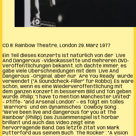
CD 8: Rainbow Theatre, London 29. März 1977
Ein Teil dieses Konzerts ist natürlich von der ´Live
And Dangerous´-Videokassette und mehreren DVD-
Veröffentlichungen bekannt. Ich dachte immer, es
gäbe viele Überschneidungen mit dem ´Live And
Dangerous´-Original, aber nur ´Are You Ready´ wurde
verwendet (“A Soundcheck-Filler” für Robbo). Es wäre
schön, wenn es eine Wiederveröffentlichung mit
dem ganzen Konzert in besserem Bild und Ton geben
würde. Philip: “I have to mention Manchester United”
– Pfiffe- “and Arsenal London” – es folgt ein tolles
´Warriors´ und ein dynamisches ´Cowboy Song´.
“We’ve been live and dangerous for you at The
Rainbow” (Philip). Das Zusammenspiel ist hörbar
brillant und auch das Video zeigt eine
hervorragende Band. Das letzte Zitat von Mark
Putterford aus seinem Buch ´The Rocker´: “A vision