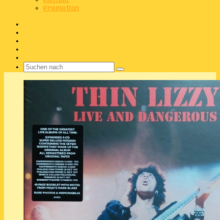
Kontakt
Promotion
Facebook
X
Instagram
Telegram
WhatsApp
Suchen
nach