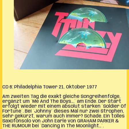
CD 6: Philadelphia Tower 21. Oktober 1977
Am zweiten Tag die exakt gleiche Songreihenfolge,
ergänzt um ´Me And The Boys….´ am Ende. Der Start
erfolgt wieder mit einem absolut starken ´Soldier Of
Fortune´. Bei ´Johnny´ dieses Mal nur zwei Strophen,
sehr gekürzt, warum auch immer? Schade. Ein tolles
Saxofonsolo von John Earle von GRAHAM PARKER &
THE RUMOUR bei ´Dancing In The Moonlight…´.