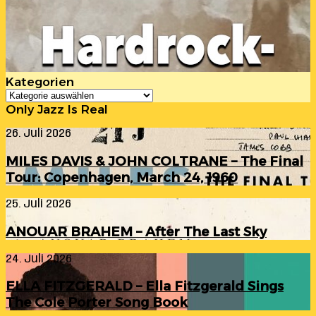
Kategorien
Kategorien
Only Jazz Is Real
MILES
26. Juli 2026
DAVIS
&
MILES DAVIS & JOHN COLTRANE – The Final
JOHN
Tour: Copenhagen, March 24, 1960
COLTRANE
–
ANOUAR
25. Juli 2026
The
BRAHEM
Final
–
Tour:
ANOUAR BRAHEM – After The Last Sky
After
Copenhagen,
The
March
ELLA
24. Juli 2026
Last
24,
FITZGERALD
Sky
1960
–
ELLA FITZGERALD – Ella Fitzgerald Sings
Ella
The Cole Porter Song Book
Fitzgerald