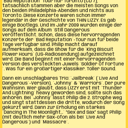
´Bad Reputation´ Tour nur Toronto (CD 7),
tatsächlich stammen aber die meisten Songs von
den beiden Philadelphia-Abenden und nichts aus
Toronto. Diese Konzerte waren schon immer
legendär in der Geschichte von THIN LIZZY. Es gab
einige Bootlegs. Und im Jahr 2009 wurden einige der
Songs auf dem Album ´Still Dangerous´
veröffentlicht. Schön, dass diese hervorragenden
Konzerte der ´Bad Reputation´-Tour nun für beide
Tage verfügbar sind. Philip macht darauf
aufmerksam, dass die Show für die ´King Biscuit
Flower Hours´ (US-Radiosendung) aufgezeichnet
wird. Die Band beginnt mit einer hervorragenden
Version des versteckten Juwels ´Soldier Of Fortune
´. Was für ein großartiger Klassiker. Toller Sound.
Dann ein unschlagbares Trio: ´Jailbreak´ (´Live And
Dangerous´-Version), ´Johnny´ & ´Warriors´. Der pure
Wahnsinn. Wer glaubt, dass LIZZY erst mit ´Thunder
And Lightning´ heavy geworden sind, sollte sich das
anhören. Bei ´Johnny´ lässt Philip die 2. Strophe weg
und singt stattdessen die dritte, wodurch der Song
gekürzt wird. Dann zur Erholung ein starkes
´Dancing In The Moonlight…´ “Sex and Sax” sagt Philip
(mit deutlich mehr Sax-ofon als bei ´Live And
Dangerous´) und ´Massacre´.