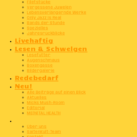
Filetstücke
Vergessene Juwelen
Lebensverlängernde Werke
Only Jazz Is Real
Bands der Stunde
Spezielles
Jahresrückblicke
Livehaftig
Lesen & Schwelgen
Lesefutter
Augenschmaus
Boxengasse
Bildergalerie
Redebedarf
Neu!
Alle Beiträge auf einen Blick
Aktuelles
Micks Mush-Room
Editorial
ME(N)TAL HEALTH
Info
Über uns
SaitenKult-Team