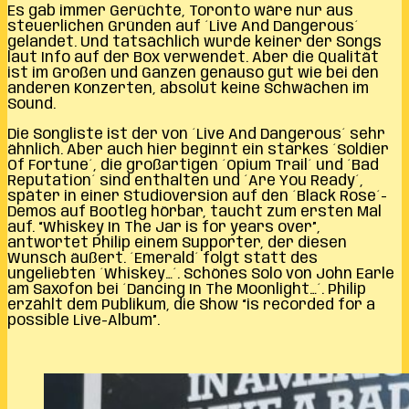
Es gab immer Gerüchte, Toronto wäre nur aus
steuerlichen Gründen auf ´Live And Dangerous´
gelandet. Und tatsächlich wurde keiner der Songs
laut Info auf der Box verwendet. Aber die Qualität
ist im Großen und Ganzen genauso gut wie bei den
anderen Konzerten, absolut keine Schwächen im
Sound.
Die Songliste ist der von ´Live And Dangerous´ sehr
ähnlich. Aber auch hier beginnt ein starkes ´Soldier
Of Fortune´, die großartigen ´Opium Trail´ und ´Bad
Reputation´ sind enthalten und ´Are You Ready´,
später in einer Studioversion auf den ´Black Rose´-
Demos auf Bootleg hörbar, taucht zum ersten Mal
auf. “Whiskey In The Jar is for years over”,
antwortet Philip einem Supporter, der diesen
Wunsch äußert. ´Emerald´ folgt statt des
ungeliebten ´Whiskey…´. Schönes Solo von John Earle
am Saxofon bei ´Dancing In The Moonlight…´. Philip
erzählt dem Publikum, die Show “is recorded for a
possible Live-Album”.