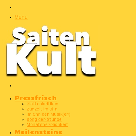
Zufälliger
Artikel
Menu
Suchen
nach
Pressfrisch
Plattenkritiken
Zurzeit im Ohr
Im Ohr der Musik(er)
Song der Stunde
Monatsherrlichkeit
Meilensteine