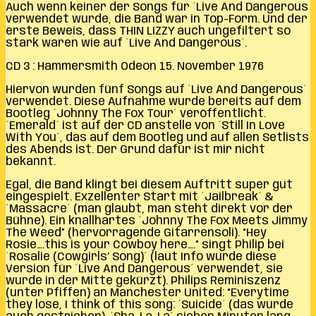
Auch wenn keiner der Songs für ´Live And Dangerous
verwendet wurde, die Band war in Top-Form. Und der
erste Beweis, dass THIN LIZZY auch ungefiltert so
stark waren wie auf ´Live And Dangerous´.
CD 3 : Hammersmith Odeon 15. November 1976
Hiervon wurden fünf Songs auf ´Live And Dangerous´
verwendet. Diese Aufnahme wurde bereits auf dem
Bootleg ´Johnny The Fox Tour´ veröffentlicht.
´Emerald´ ist auf der CD anstelle von ´Still In Love
With You´, das auf dem Bootleg und auf allen Setlists
des Abends ist. Der Grund dafür ist mir nicht
bekannt.
Egal, die Band klingt bei diesem Auftritt super gut
eingespielt. Exzellenter Start mit ´Jailbreak´ &
´Massacre´ (man glaubt, man steht direkt vor der
Bühne). Ein knallhartes ´Johnny The Fox Meets Jimmy
The Weed” (hervorragende Gitarrensoli). “Hey
Rosie….this is your Cowboy here….” singt Philip bei
´Rosalie (Cowgirls’ Song)´ (laut Info wurde diese
Version für ´Live And Dangerous´ verwendet, sie
wurde in der Mitte gekürzt). Philips Reminiszenz
(unter Pfiffen) an Manchester United: “Everytime
they lose, I think of this song: ´Suicide´ (das wurde