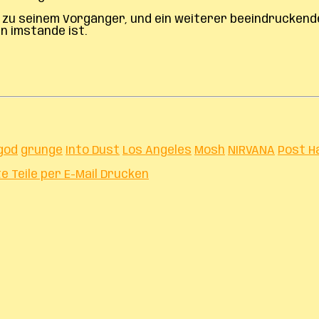
ch zu seinem Vorgänger, und ein weiterer beeindruckende
n imstande ist.
god
grunge
Into Dust
Los Angeles
Mosh
NIRVANA
Post H
te
Teile per E-Mail
Drucken