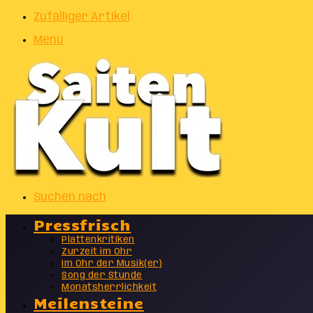
Zufälliger Artikel
Menu
Suchen nach
Pressfrisch
Plattenkritiken
Zurzeit im Ohr
Im Ohr der Musik(er)
Song der Stunde
Monatsherrlichkeit
Meilensteine