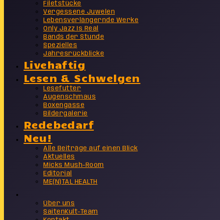
Filetstücke
Vergessene Juwelen
Lebensverlängernde Werke
Only Jazz Is Real
Bands der Stunde
Spezielles
Jahresrückblicke
Livehaftig
Lesen & Schwelgen
Lesefutter
Augenschmaus
Boxengasse
Bildergalerie
Redebedarf
Neu!
Alle Beiträge auf einen Blick
Aktuelles
Micks Mush-Room
Editorial
ME(N)TAL HEALTH
Info
Über uns
SaitenKult-Team