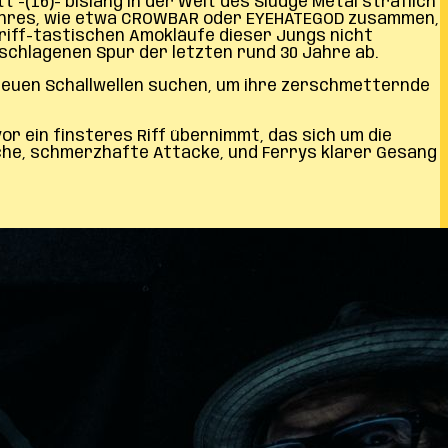
(16)- bislang in der Welt des Sludge Metal sträflich
 Genres, wie etwa CROWBAR oder EYEHATEGOD zusammen,
riff-tastischen Amokläufe dieser Jungs nicht
schlagenen Spur der letzten rund 30 Jahre ab.
h neuen Schallwellen suchen, um ihre zerschmetternde
r ein finsteres Riff übernimmt, das sich um die
sche, schmerzhafte Attacke, und Ferrys klarer Gesang