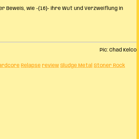
r Beweis, wie -(16)- ihre Wut und Verzweiflung in
Pic: Chad Kelco
ardcore
Relapse
review
Sludge Metal
Stoner Rock