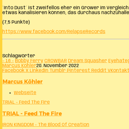
´Into Dust´ ist zweifellos eher ein Grower im Verglei
etwas kanalisieren können, das durchaus nachzuhalle
(7,5 Punkte)
https://www.facebook.com/RelapseRecords
Schlagwörter
- 16 -
Bobby Ferry
CROWBAR
Dream Squasher
Eyehate
Marcus Köhler
20. November 2022
Facebook
X
LinkedIn
Tumblr
Pinterest
Reddit
VKontak
Marcus Köhler
Webseite
TRIAL - Feed The Fire
TRIAL - Feed The Fire
IRON KINGDOM - The Blood Of Creation