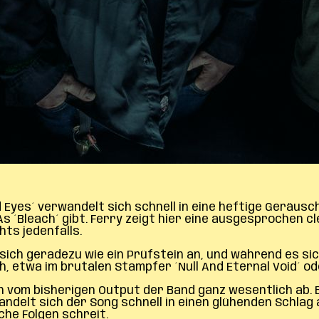
d Eyes´ verwandelt sich schnell in eine heftige Geräus
s ´Bleach´ gibt. Ferry zeigt hier eine ausgesprochen 
hts jedenfalls.
ch geradezu wie ein Prüfstein an, und während es sic
 etwa im brutalen Stampfer ´Null And Eternal Void´ od
nn vom bisherigen Output der Band ganz wesentlich ab.
delt sich der Song schnell in einen glühenden Schlag 
he Folgen schreit.