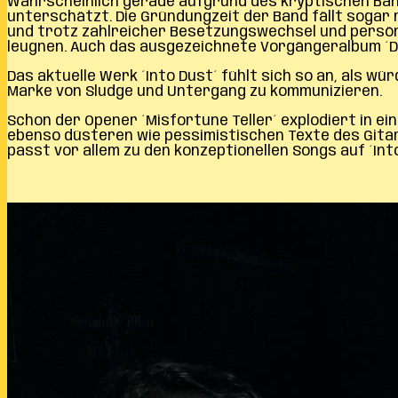
Wahrscheinlich gerade aufgrund des kryptischen Bandn
unterschätzt. Die Gründungzeit der Band fällt soga
und trotz zahlreicher Besetzungswechsel und persönl
leugnen. Auch das ausgezeichnete Vorgängeralbum ´Dr
Das aktuelle Werk ´Into Dust´ fühlt sich so an, als w
Marke von Sludge und Untergang zu kommunizieren.
Schon der Opener ´Misfortune Teller´ explodiert in e
ebenso düsteren wie pessimistischen Texte des Gitar
passt vor allem zu den konzeptionellen Songs auf ´In