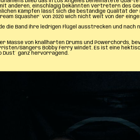
amens blieb das in Los Angeles beheimatete Quartett -
r mit anderen, einschlägig bekannten Vertretern des
ichen Kämpfen lässt sich die beständige Qualität der 
eam Squasher´ von 2020 wich nicht weit von der einge
ürde die Band ihre ledrigen Flügel ausstrecken und nac
iner Masse von knallharten Drums und Powerchords, bevo
risten/Sängers Bobby Ferry windet. Es ist eine hekti
to Dust´ ganz hervorragend.