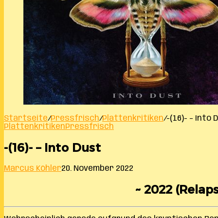
Startseite
/
Pressfrisch
/
Plattenkritiken
/
-(16)- – Into 
Plattenkritiken
Pressfrisch
-(16)- – Into Dust
Marcus Köhler
20. November 2022
~ 2022 (Relaps