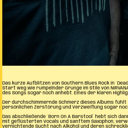
Das kurze Aufblitzen von Southern Blues Rock in ´Dea
Start weg wie rumpelnder Grunge im Stile von NIRVANA
des Songs sogar noch anhebt. Eines der klaren Highlig
Der durchschimmernde Schmerz dieses Albums fühlt si
persönlichen Zerstörung und Verzweiflung sogar noch,
Das abschließende ´Born On A Barstool´ hebt sich da
mit geflüsterten Vocals und sanftem Saxophon, verwan
vernichtende Sucht nach Alkohol und deren schrecklic