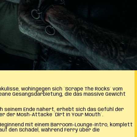
chkulisse, wohingegen sich ´Scrape The Rocks´ vom
cleane Gesangsdarbietung, die das massive Gewicht
h seinem Ende nähert, erhebt sich das Gefühl der
er der Mosh-Attacke ´Dirt In Your Mouth´.
 Beginnend mit einem Barroom-Lounge-Intro, komplett
auf den Schädel, während Ferry über die