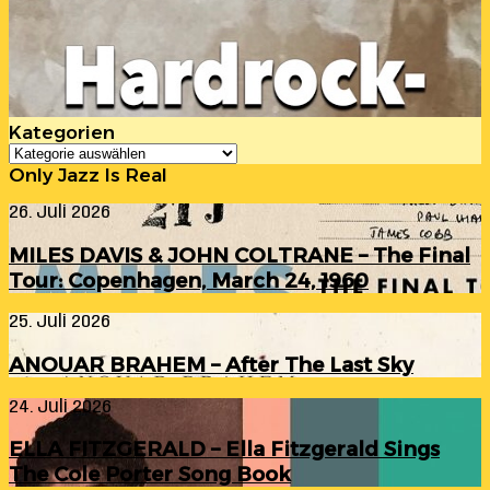
Kategorien
Kategorien
Only Jazz Is Real
MILES
26. Juli 2026
DAVIS
&
MILES DAVIS & JOHN COLTRANE – The Final
JOHN
Tour: Copenhagen, March 24, 1960
COLTRANE
–
ANOUAR
25. Juli 2026
The
BRAHEM
Final
–
Tour:
ANOUAR BRAHEM – After The Last Sky
After
Copenhagen,
The
March
ELLA
24. Juli 2026
Last
24,
FITZGERALD
Sky
1960
–
ELLA FITZGERALD – Ella Fitzgerald Sings
Ella
The Cole Porter Song Book
Fitzgerald