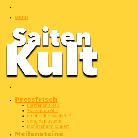
Zufälliger
Artikel
Menu
Suchen
nach
Pressfrisch
Plattenkritiken
Zurzeit im Ohr
Im Ohr der Musik(er)
Song der Stunde
Monatsherrlichkeit
Meilensteine