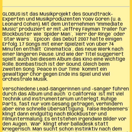
GLOBUS ist das Musikprojekt des Soundtrack-
Experten und Musikproduzenten Yoav Goren (u. a.
Leonard Cohen). Mit dem Unternehmen “Immediate
Music” produziert er mit Jeffrey Fayman Trailer für
Blockbuster wie ´Spider Man´, ´Herr der Ringe´ oder
´Star Wars´. ´Epicon´ das Debüt 2007 hatte einigen
Erfolg. 17 Songs mit einer Spielzeit von über 74
Minuten enthält ´Cinematica´, das neue Werk nach
einer längeren Pause. Und wie der Titel suggeriert
spielt auch bei diesem Album das Kino eine wichtige
Rolle. Bombastisch ist der Sound. Gleich beim
zweiten Song ´Peace In Our Time´ kommt ein
gewaltiger Chor gegen Ende ins Spiel und viel
orchestrale Musik.
Verschiedene Lead-Sängerinnen und -sänger führen
durch das Album und auch ´O California´ ist mit viel
Technik und Instrumentarium unterlegt. Ruhige
Parts, fast nur vom Gesang getragen, verhindern
aber eine schnelle Übersättigung. ´False Redeemers´
klingt dann endgültig nach Blockbuster und
Filmuntermalung. Es entstehen irgendwie Bilder vor
den Augen. ´War´ klingt eher balladesk statt
kriegerisch. Man sucht schon instinktiv nach dem