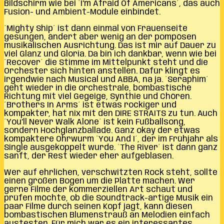
Bildschirm wie bei ´I’m Afraid Of Americans´, das auch
Fusion- und Ambient-Module einbindet.
´Mighty Ship´ ist dann einmal von Frauenseite
gesungen, ändert aber wenig an der pompösen
musikalischen Ausrichtung. Das ist mir auf Dauer zu
viel Glanz und Gloria. Da bin ich dankbar, wenn wie bei
´Recover´ die Stimme im Mittelpunkt steht und die
Orchester sich hinten anstellen. Dafür klingt es
irgendwie nach Musical und ABBA, na ja. ´Seraphim´
geht wieder in die orchestrale, bombastische
Richtung mit viel Gegeige, Synthie und Chören.
´Brothers In Arms´ ist etwas rockiger und
kompakter, hat nix mit den DIRE STRAITS zu tun. Auch
´You’ll Never Walk Alone´ ist kein Fußballsong,
sondern Hochglanzballade. Ganz okay der etwas
kompaktere Ohrwurm ´You And I´, der im Frühjahr als
Single ausgekoppelt wurde. ´The River´ ist dann ganz
sanft, der Rest wieder eher aufgeblasen.
Wer auf ehrlichen, verschwitzten Rock steht, sollte
einen großen Bogen um die Platte machen. Wer
gerne Filme der kommerziellen Art schaut und
prüfen möchte, ob die Soundtrack-artige Musik ein
paar Filme durch seinen Kopf jagt, kann diesen
bombastischen Blumenstrauß an Melodien einfach
austesten. Für mich war es ein interessantes