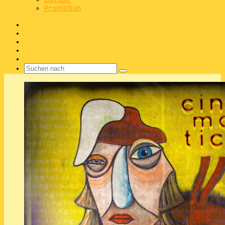
Kontakt
Promotion
Facebook
X
Instagram
Telegram
WhatsApp
Suchen
nach