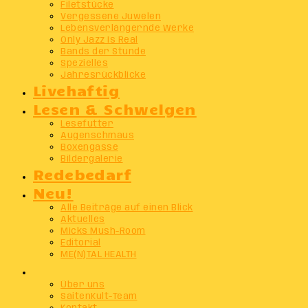
Filetstücke
Vergessene Juwelen
Lebensverlängernde Werke
Only Jazz Is Real
Bands der Stunde
Spezielles
Jahresrückblicke
Livehaftig
Lesen & Schwelgen
Lesefutter
Augenschmaus
Boxengasse
Bildergalerie
Redebedarf
Neu!
Alle Beiträge auf einen Blick
Aktuelles
Micks Mush-Room
Editorial
ME(N)TAL HEALTH
Info
Über uns
SaitenKult-Team