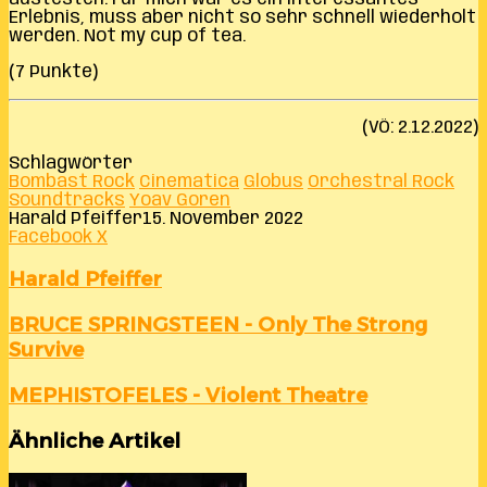
Erlebnis, muss aber nicht so sehr schnell wiederholt
werden. Not my cup of tea.
(7 Punkte)
(VÖ: 2.12.2022)
Schlagwörter
Bombast Rock
Cinematica
Globus
Orchestral Rock
Soundtracks
Yoav Goren
Harald Pfeiffer
15. November 2022
LinkedIn
Tumblr
Pinterest
Reddit
VKontakte
Teile
Drucken
Facebook
X
per
E-
Harald Pfeiffer
Mail
BRUCE
BRUCE SPRINGSTEEN - Only The Strong
SPRINGSTEEN
Survive
-
Only
MEPHISTOFELES
MEPHISTOFELES - Violent Theatre
The
-
Strong
Violent
Survive
Ähnliche Artikel
Theatre