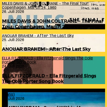
MILES DAVIS & JOHN COLTRANE – The Final Tour:
Copenhagen, March 24, 1960
26. Juli 2026
MILES DAVIS & JOHN COLTRANE – The Final
Tour: Copenhagen, March 24, 1960
ANOUAR BRAHEM – After The Last Sky
25. Juli 2026
ANOUAR BRAHEM – After The Last Sky
ELLA FITZGERALD – Ella Fitzgerald Sings The Cole
Porter Song Book
24. Juli 2026
ELLA FITZGERALD – Ella Fitzgerald Sings
The Cole Porter Song Book
RANDY INGRAM – Sound Within (A Celebration Of Bill
Evans)
24. Juli 2026