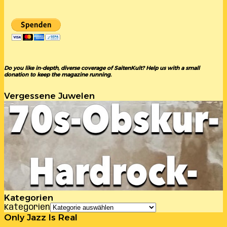
Do you like in-depth, diverse coverage of SaitenKult? Help us with a small
donation to keep the magazine running.
Vergessene Juwelen
Kategorien
Kategorien
Only Jazz Is Real