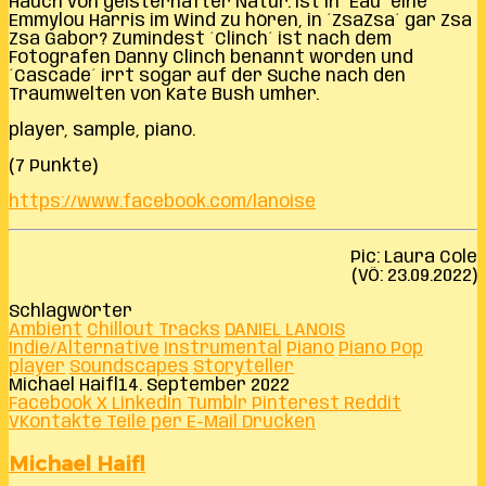
Hauch von geisterhafter Natur. Ist in ´Eau´ eine
Emmylou Harris im Wind zu hören, in ´ZsaZsa´ gar Zsa
Zsa Gabor? Zumindest ´Clinch´ ist nach dem
Fotografen Danny Clinch benannt worden und
´Cascade´ irrt sogar auf der Suche nach den
Traumwelten von Kate Bush umher.
player, sample, piano.
(7 Punkte)
https://www.facebook.com/lanoise
Pic: Laura Cole
(VÖ: 23.09.2022)
Schlagwörter
Ambient
Chillout Tracks
DANIEL LANOIS
Indie/Alternative
Instrumental
Piano
Piano Pop
player
Soundscapes
Storyteller
Michael Haifl
14. September 2022
Facebook
X
LinkedIn
Tumblr
Pinterest
Reddit
VKontakte
Teile per E-Mail
Drucken
Michael Haifl