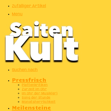
Zufälliger Artikel
Menu
Suchen nach
Pressfrisch
Plattenkritiken
Zurzeit im Ohr
Im Ohr der Musik(er)
Song der Stunde
Monatsherrlichkeit
Meilensteine