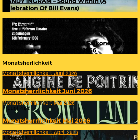
RANDY INGRAM – Sound Within (A
Celebration Of Bill Evans)
ELLA FITZGERALD – Live At Falkoner Centre
Copenhagen 6th February 1966
23. Juli 2026
ELLA FITZGERALD – Live At Falkoner Centre
Copenhagen 6th February 1966
Monatsherlichkeit
Monatsherrlichkeit Juni 2026
1. Juli 2026
Monatsherrlichkeit Juni 2026
Monatsherrlichkeit Mai 2026
2. Juni 2026
Monatsherrlichkeit Mai 2026
Monatsherrlichkeit April 2026
4. Mai 2026