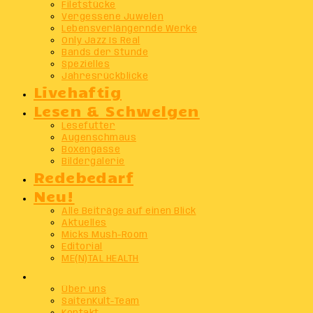
Filetstücke
Vergessene Juwelen
Lebensverlängernde Werke
Only Jazz Is Real
Bands der Stunde
Spezielles
Jahresrückblicke
Livehaftig
Lesen & Schwelgen
Lesefutter
Augenschmaus
Boxengasse
Bildergalerie
Redebedarf
Neu!
Alle Beiträge auf einen Blick
Aktuelles
Micks Mush-Room
Editorial
ME(N)TAL HEALTH
Info
Über uns
SaitenKult-Team