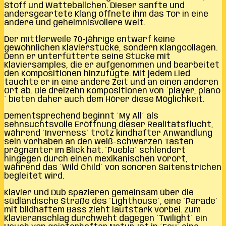
Stoff und Wattebällchen. Dieser sanfte und
andersgeartete Klang öffnete ihm das Tor in eine
andere und geheimnisvollere Welt.
Der mittlerweile 70-jährige entwarf keine
gewöhnlichen Klavierstücke, sondern Klangcollagen.
Denn er unterfütterte seine Stücke mit
Klaviersamples, die er aufgenommen und bearbeitet
den Kompositionen hinzufügte. Mit jedem Lied
tauchte er in eine andere Zeit und an einen anderen
Ort ab. Die dreizehn Kompositionen von ´player, piano
´ bieten daher auch dem Hörer diese Möglichkeit.
Dementsprechend beginnt ´My All´ als
sehnsuchtsvolle Eröffnung dieser Realitätsflucht,
während ´Inverness´ trotz kindhafter Anwandlung
sein Vorhaben an den weiß-schwarzen Tasten
prägnanter im Blick hat. ´Puebla´ schlendert
hingegen durch einen mexikanischen Vorort,
während das ´Wild Child´ von sonoren Saitenstrichen
begleitet wird.
Klavier und Dub spazieren gemeinsam über die
südländische Straße des ´Lighthouse´, eine ´Parade´
mit bildhaftem Bass zieht lautstark vorbei. Zum
Klavieranschlag durchweht dagegen ´Twilight´ ein