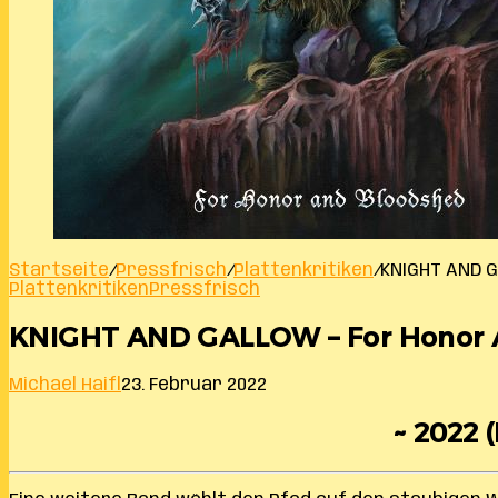
Startseite
/
Pressfrisch
/
Plattenkritiken
/
KNIGHT AND G
Plattenkritiken
Pressfrisch
KNIGHT AND GALLOW – For Honor 
Michael Haifl
23. Februar 2022
~ 2022 