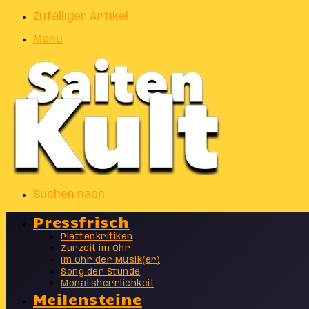
Zufälliger Artikel
Menu
Suchen nach
Pressfrisch
Plattenkritiken
Zurzeit im Ohr
Im Ohr der Musik(er)
Song der Stunde
Monatsherrlichkeit
Meilensteine