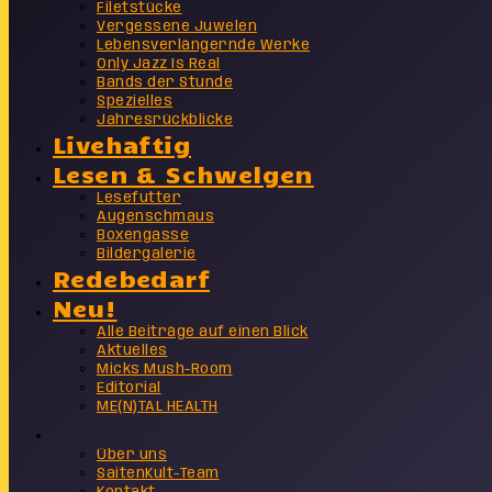
Filetstücke
Vergessene Juwelen
Lebensverlängernde Werke
Only Jazz Is Real
Bands der Stunde
Spezielles
Jahresrückblicke
Livehaftig
Lesen & Schwelgen
Lesefutter
Augenschmaus
Boxengasse
Bildergalerie
Redebedarf
Neu!
Alle Beiträge auf einen Blick
Aktuelles
Micks Mush-Room
Editorial
ME(N)TAL HEALTH
Info
Über uns
SaitenKult-Team