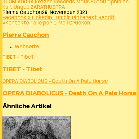
ILLUM ADORA
Ketzer Records
MOONBLOOD
Ophidian
Kult
Ungod
ZARATHUSTRA
Pierre Cauchon
29. November 2021
Facebook
X
LinkedIn
Tumblr
Pinterest
Reddit
VKontakte
Teile per E-Mail
Drucken
Pierre Cauchon
Webseite
TIBET - Tibet
TIBET - Tibet
OPERA DIABOLICUS - Death On A Pale Horse
OPERA DIABOLICUS - Death On A Pale Horse
Ähnliche Artikel