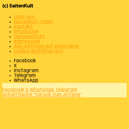
(c) SaitenKult
Über uns
SaitenKult-Team
Kontakt
Promotion
Datenschutz
Impressum
Alle Beiträge auf einen Blick
Cookie-Richtlinie (EU)
Facebook
X
Instagram
Telegram
WhatsApp
Facebook
X
WhatsApp
Telegram
Schaltfläche "Zurück zum Anfang"