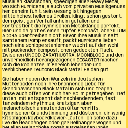
Musik an klassischen, speedigen 80er Heavy Metal,
wo sich Hurricane ja auch vom privaten Musikgenuss
her daheim fühlt. Sein Gesang ist hingegen
mittelhohes, helleres Grollen, klingt schön gestört,
dem geistigen Verfall anheim gefallen und
kontrastiert die hymnischen Metalklänge perfekt.
Hier und da gibt es einen Tupfer Bombast, aber ILLUM
ADORA übertreiben nicht. Bevor ihre Musik in satt
samtenem Pomp ersäuft, packt Hurricane lieber
noch eine Schippe stählerner Wucht auf den wohl
mit packenden Kompositionen gedeckten Tisch.
Zwischen UNGOD, ZARATHUSTRA, MOONBLOOD und den
unvermeidlich herangezogenen DESASTER machen
sich die Koblenzer im Bereich lebender und
verblichener Teutonic Black Metal-Helden gut.
Sie haben neben den Wurzeln im deutschen
Mutterboden noch ihre brennende Liebe für
skandinavischen Black Metal in sich und tragen
diese auch offen vor sich her. So im getragenen ´Tief
unten´ mit entspannt dahinschlenderndem, fast
tänzelndem Rhythmus, kratziger, aber
melancholisch anmutenden Gitarrenriffs,
hymnischer Grundstimmung und düsteren, ein wenig
kitschigen Keyboardklavier-Läufen. Ich sehe dazu
live die Headbanger oder gar Hellbanger wogen und
bei aller Melancholie sogar ausgelassen ihrer