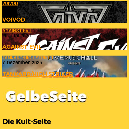
VOIVOD
23. Juli 2026
VOIVOD
AGAINST EVIL
26. Juni 2026
AGAINST EVIL
TANKARD/HIGH STRIKER
7. Dezember 2025
TANKARD/HIGH STRIKER
Die Kult-Seite