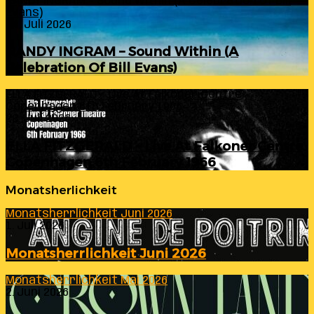
RANDY INGRAM – Sound Within (A Celebration Of Bill
Evans)
24. Juli 2026
RANDY INGRAM – Sound Within (A
Celebration Of Bill Evans)
ELLA FITZGERALD – Live At Falkoner Centre
Copenhagen 6th February 1966
23. Juli 2026
ELLA FITZGERALD – Live At Falkoner Centre
Copenhagen 6th February 1966
Monatsherlichkeit
Monatsherrlichkeit Juni 2026
1. Juli 2026
Monatsherrlichkeit Juni 2026
Monatsherrlichkeit Mai 2026
2. Juni 2026