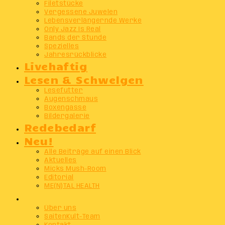
Filetstücke
Vergessene Juwelen
Lebensverlängernde Werke
Only Jazz Is Real
Bands der Stunde
Spezielles
Jahresrückblicke
Livehaftig
Lesen & Schwelgen
Lesefutter
Augenschmaus
Boxengasse
Bildergalerie
Redebedarf
Neu!
Alle Beiträge auf einen Blick
Aktuelles
Micks Mush-Room
Editorial
ME(N)TAL HEALTH
Info
Über uns
SaitenKult-Team