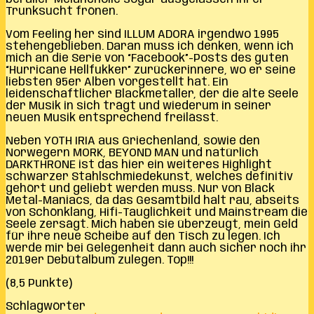
Trunksucht frönen.
Vom Feeling her sind ILLUM ADORA irgendwo 1995
stehengeblieben. Daran muss ich denken, wenn ich
mich an die Serie von “Facebook”-Posts des guten
“Hurricane Hellfukker” zurückerinnere, wo er seine
liebsten 95er Alben vorgestellt hat. Ein
leidenschaftlicher Blackmetaller, der die alte Seele
der Musik in sich trägt und wiederum in seiner
neuen Musik entsprechend freilässt.
Neben YOTH IRIA aus Griechenland, sowie den
Norwegern MORK, BEYOND MAN und natürlich
DARKTHRONE ist das hier ein weiteres Highlight
schwarzer Stahlschmiedekunst, welches definitiv
gehört und geliebt werden muss. Nur von Black
Metal-Maniacs, da das Gesamtbild halt rau, abseits
von Schönklang, Hifi-Tauglichkeit und Mainstream die
Seele zersägt. Mich haben sie überzeugt, mein Geld
für ihre neue Scheibe auf den Tisch zu legen. Ich
werde mir bei Gelegenheit dann auch sicher noch ihr
2019er Debütalbum zulegen. Top!!!
(8,5 Punkte)
Schlagwörter