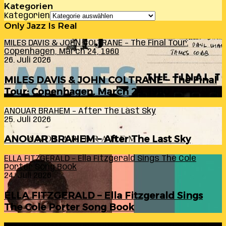
Kategorien
Kategorien
Only Jazz Is Real
MILES DAVIS & JOHN COLTRANE – The Final Tour:
Copenhagen, March 24, 1960
26. Juli 2026
MILES DAVIS & JOHN COLTRANE – The Final
Tour: Copenhagen, March 24, 1960
ANOUAR BRAHEM – After The Last Sky
25. Juli 2026
ANOUAR BRAHEM – After The Last Sky
ELLA FITZGERALD – Ella Fitzgerald Sings The Cole
Porter Song Book
24. Juli 2026
ELLA FITZGERALD – Ella Fitzgerald Sings
The Cole Porter Song Book