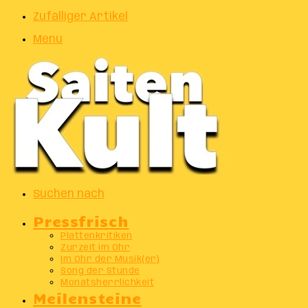
Zufälliger Artikel
Menu
Suchen nach
Pressfrisch
Plattenkritiken
Zurzeit im Ohr
Im Ohr der Musik(er)
Song der Stunde
Monatsherrlichkeit
Meilensteine