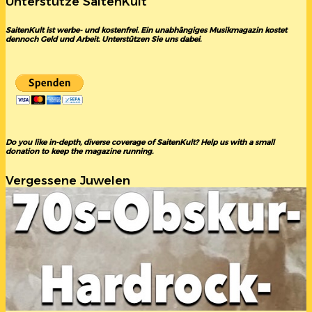
Unterstütze SaitenKult
SaitenKult ist werbe- und kostenfrei. Ein unabhängiges Musikmagazin kostet
dennoch Geld und Arbeit. Unterstützen Sie uns dabei.
Do you like in-depth, diverse coverage of SaitenKult? Help us with a small
donation to keep the magazine running.
Vergessene Juwelen