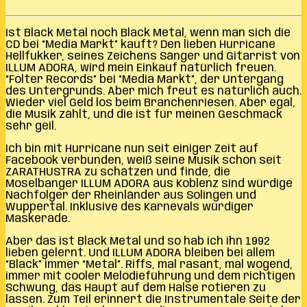
Ist Black Metal noch Black Metal, wenn man sich die
CD bei “Media Markt” kauft? Den lieben Hurricane
Hellfukker, seines Zeichens Sänger und Gitarrist von
ILLUM ADORA, wird mein Einkauf natürlich freuen.
“Folter Records” bei “Media Markt”, der Untergang
des Untergrunds. Aber mich freut es natürlich auch.
Wieder viel Geld los beim Branchenriesen. Aber egal,
die Musik zählt, und die ist für meinen Geschmack
sehr geil.
Ich bin mit Hurricane nun seit einiger Zeit auf
Facebook verbunden, weiß seine Musik schon seit
ZARATHUSTRA zu schätzen und finde, die
Moselbanger ILLUM ADORA aus Koblenz sind würdige
Nachfolger der Rheinländer aus Solingen und
Wuppertal. Inklusive des Karnevals würdiger
Maskerade.
Aber das ist Black Metal und so hab ich ihn 1992
lieben gelernt. Und ILLUM ADORA bleiben bei allem
“Black” immer “Metal”. Riffs, mal rasant, mal wogend,
immer mit cooler Melodieführung und dem richtigen
Schwung, das Haupt auf dem Halse rotieren zu
lassen. Zum Teil erinnert die Instrumentale Seite der