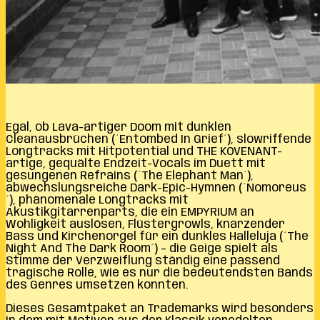
Egal, ob Lava-artiger Doom mit dunklen
Cleanausbrüchen (´Entombed In Grief´), slowriffende
Longtracks mit Hitpotential und THE KOVENANT-
artige, gequälte Endzeit-Vocals im Duett mit
gesungenen Refrains (´The Elephant Man´),
abwechslungsreiche Dark-Epic-Hymnen (´Nomoreus
´), phänomenale Longtracks mit
Akustikgitarrenparts, die ein EMPYRIUM an
Wohligkeit auslösen, Flüstergrowls, knarzender
Bass und Kirchenorgel für ein dunkles Halleluja (´The
Night And The Dark Room´) – die Geige spielt als
Stimme der Verzweiflung ständig eine passend
tragische Rolle, wie es nur die bedeutendsten Bands
des Genres umsetzen konnten.
Dieses Gesamtpaket an Trademarks wird besonders