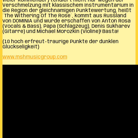
vieler kommender) tendiert nicht nur wegen der
Verschmelzung mit klassischem Instrumentarium in
die Region der gleichnamigen Punktewertung, heißt
´The Withering Of The Rose´, kommt aus Russland
von DOMINIA und wurde erschaffen von Anton Rosa
(Vocals & Bass), Papa (Schlagzeug), Denis Sukharev
(Gitarre) und Michael Morozkin (Violine)! Basta!
(10 hoch erfreut-traurige Punkte der dunklen
Glückseligkeit)
www.mshmusicgroup.com