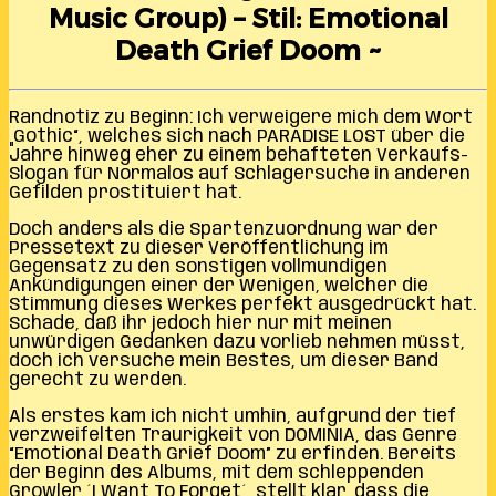
Music Group) – Stil: Emotional
Death Grief Doom ~
Randnotiz zu Beginn: Ich verweigere mich dem Wort
„Gothic“, welches sich nach PARADISE LOST über die
Jahre hinweg eher zu einem behafteten Verkaufs-
Slogan für Normalos auf Schlagersuche in anderen
Gefilden prostituiert hat.
Doch anders als die Spartenzuordnung war der
Pressetext zu dieser Veröffentlichung im
Gegensatz zu den sonstigen vollmundigen
Ankündigungen einer der Wenigen, welcher die
Stimmung dieses Werkes perfekt ausgedrückt hat.
Schade, daß ihr jedoch hier nur mit meinen
unwürdigen Gedanken dazu vorlieb nehmen müsst,
doch ich versuche mein Bestes, um dieser Band
gerecht zu werden.
Als erstes kam ich nicht umhin, aufgrund der tief
verzweifelten Traurigkeit von DOMINIA, das Genre
“Emotional Death Grief Doom” zu erfinden. Bereits
der Beginn des Albums, mit dem schleppenden
Growler ´I Want To Forget´, stellt klar, dass die