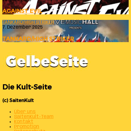
AGAINST EVIL
TANKARD/HIGH STRIKER
7. Dezember 2025
TANKARD/HIGH STRIKER
Die Kult-Seite
(c) SaitenKult
Über uns
SaitenKult-Team
Kontakt
Promotion