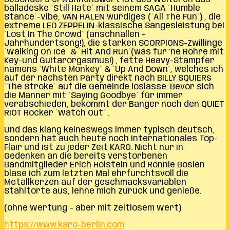
balladeske ´Still Hate´ mit seinem SAGA ´Humble
Stance´-Vibe, VAN HALEN würdiges (´All The Fun´) , die
extreme LED ZEPPELIN-klassische Sangesleistung bei
´Lost In The Crowd´ (anschnallen –
Jahrhundertsong!), die starken SCORPIONS-Zwillinge
´Walking On Ice´ & ´Hit And Run´(was für ‘ne Röhre mit
Key-und Guitarorgasmus!) , fette Heavy-Stampfer
namens ´White Monkey´ & ´Up And Down´, welches ich
auf der nächsten Party direkt nach BILLY SQUIERs
´The Stroke´ auf die Gemeinde loslasse. Bevor sich
die Männer mit ´Saying Goodbye´ für immer
verabschieden, bekommt der Banger noch den QUIET
RIOT Rocker ´Watch Out´ .
Und das klang keineswegs immer typisch deutsch,
sondern hat auch heute noch internationales Top-
Flair und ist zu jeder Zeit KARO. Nicht nur in
Gedenken an die bereits verstorbenen
Bandmitglieder Erich Holstein und Ronnie Bosien
blase ich zum letzten Mal ehrfurchtsvoll die
Metallkerzen auf der geschmacksvariablen
Stahltorte aus, lehne mich zurück und genieße.
(ohne Wertung – aber mit zeitlosem Wert)
https://www.karo-berlin.com