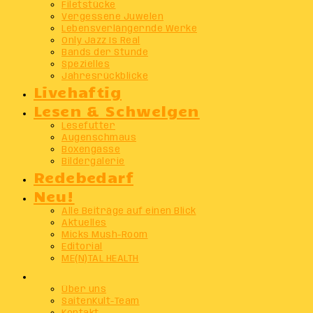
Filetstücke
Vergessene Juwelen
Lebensverlängernde Werke
Only Jazz Is Real
Bands der Stunde
Spezielles
Jahresrückblicke
Livehaftig
Lesen & Schwelgen
Lesefutter
Augenschmaus
Boxengasse
Bildergalerie
Redebedarf
Neu!
Alle Beiträge auf einen Blick
Aktuelles
Micks Mush-Room
Editorial
ME(N)TAL HEALTH
Info
Über uns
SaitenKult-Team