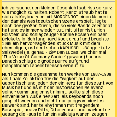
Ich versuche, den kleinen Geschichtsabriss so kurz
wie möglich zu halten. Robert „Karo” Straub hatte
sich als Keyboarder mit MORGENROT einen Namen in
der damals westdeutschen Szene erspielt, legte
nach der großen Dürre, die so viele Bands zermürbt
hat und es immer wieder tut, mit Gitarrist Erich
Holstein und Schlagzeuger Ronnie Bosien ein paar
Brickets in Richtung Hard Rock drauf und brachte
1988 ein hervorragendes Stück Musik mit dem
ehemaligen, ostdeutschen KARUSSELL-Sänger Lutz
Salzwedel (ja, genau –
der
Dan Lucas, welcher mal
´The Voice Of Germany Senior´ gewann) heraus.
Danach schlug die große Dürre aufgrund
mangelndem Labelinteresse erneut zu.
Nun kommen die gesammelten Werke von 1987-1989
als finale Kollektion für die Ewigkeit auf den
Gabentisch und jeder, der ein Herz für diese Art von
Musik hat und es mit der historischen Relevanz
seiner Sammlung ernst nimmt, sollte sich diese
einverleiben. Aus einer Zeit, als Keyboards noch
gespielt wurden und nicht nur programmiertes
Beiwerk sind, harte Rhythmen mit tragendem
Bassspiel, heavy Riffs, Gitarrensoli und markanter
Gesang die Fäuste für ein Halleluja waren, zeugen