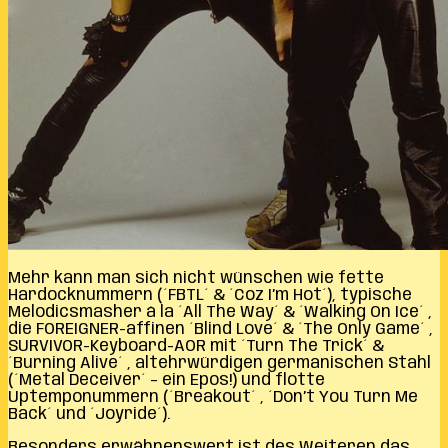
Mehr kann man sich nicht wünschen wie fette
Hardocknummern (´FBTL´ & ´Coz I’m Hot´), typische
Melodicsmasher á la ´All The Way´ & ´Walking On Ice´ ,
die FOREIGNER-affinen ´Blind Love´ & ´The Only Game´ ,
SURVIVOR-Keyboard-AOR mit ´Turn The Trick´ &
´Burning Alive´ , altehrwürdigen germanischen Stahl
(´Metal Deceiver´ – ein Epos!) und flotte
Uptemponummern (´Breakout´ , ´Don’t You Turn Me
Back´ und ´Joyride´).
Besonders erwähnenswert ist des Weiteren das