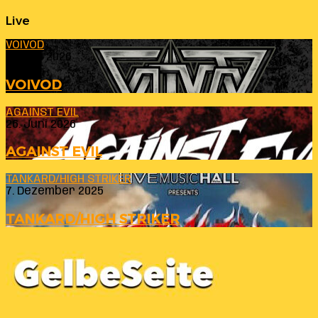
Live
VOIVOD
23. Juli 2026
VOIVOD
AGAINST EVIL
26. Juni 2026
AGAINST EVIL
TANKARD/HIGH STRIKER
7. Dezember 2025
TANKARD/HIGH STRIKER