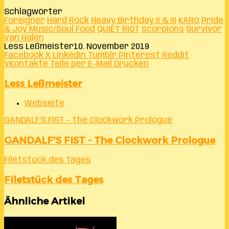
Schlagwörter
Foreigner
Hard Rock
Heavy Birthday II & III
KARO
Pride
& Joy Music/Soul Food
QUIET RIOT
scorpions
Survivor
Van Halen
Less Leßmeister
10. November 2019
Facebook
X
LinkedIn
Tumblr
Pinterest
Reddit
VKontakte
Teile per E-Mail
Drucken
Less Leßmeister
Webseite
GANDALF'S FIST - The Clockwork Prologue
GANDALF'S FIST - The Clockwork Prologue
Filetstück des Tages
Filetstück des Tages
Ähnliche Artikel