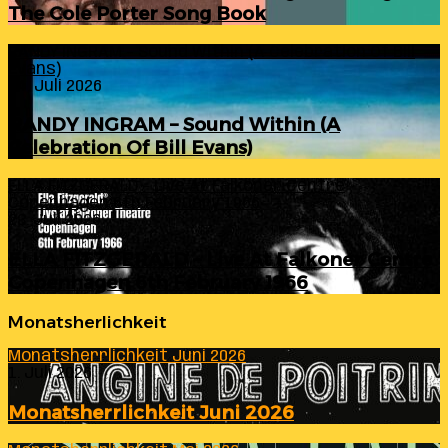
The Cole Porter Song Book
RANDY INGRAM – Sound Within (A Celebration Of Bill
Evans)
24. Juli 2026
RANDY INGRAM – Sound Within (A
Celebration Of Bill Evans)
ELLA FITZGERALD – Live At Falkoner Centre
Copenhagen 6th February 1966
23. Juli 2026
ELLA FITZGERALD – Live At Falkoner Centre
Copenhagen 6th February 1966
Monatsherlichkeit
Monatsherrlichkeit Juni 2026
1. Juli 2026
Monatsherrlichkeit Juni 2026