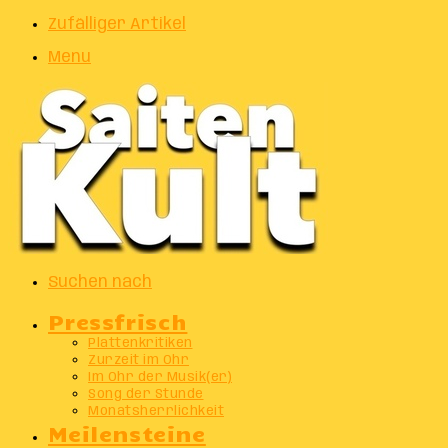
Zufälliger Artikel
Menu
Suchen nach
Pressfrisch
Plattenkritiken
Zurzeit im Ohr
Im Ohr der Musik(er)
Song der Stunde
Monatsherrlichkeit
Meilensteine