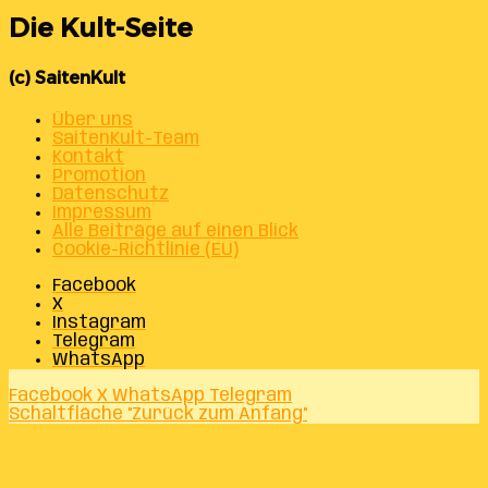
Die Kult-Seite
(c) SaitenKult
Über uns
SaitenKult-Team
Kontakt
Promotion
Datenschutz
Impressum
Alle Beiträge auf einen Blick
Cookie-Richtlinie (EU)
Facebook
X
Instagram
Telegram
WhatsApp
Facebook
X
WhatsApp
Telegram
Schaltfläche "Zurück zum Anfang"