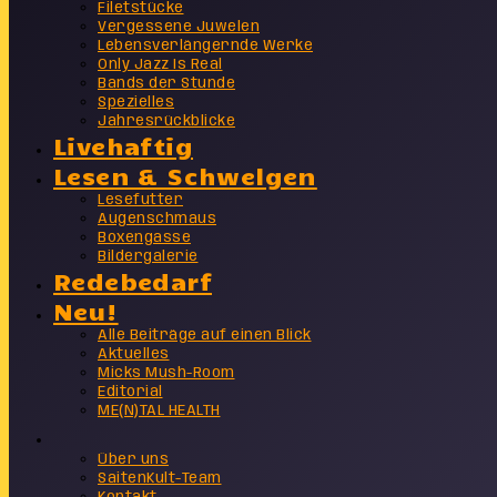
Filetstücke
Vergessene Juwelen
Lebensverlängernde Werke
Only Jazz Is Real
Bands der Stunde
Spezielles
Jahresrückblicke
Livehaftig
Lesen & Schwelgen
Lesefutter
Augenschmaus
Boxengasse
Bildergalerie
Redebedarf
Neu!
Alle Beiträge auf einen Blick
Aktuelles
Micks Mush-Room
Editorial
ME(N)TAL HEALTH
Info
Über uns
SaitenKult-Team