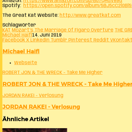
Amazon:
https://www.amazon.com/dp/B07QHGV89G
Spotify:
https://open.spotify.com/album/5BJ5cC2l0
The Great Kat Website:
http://www.greatkat.com
Schlagwörter
KAT
Mozart's The Marriage Of Figaro Overture
THE GR
Michael Haifl
14. Juni 2019
Facebook
X
LinkedIn
Tumblr
Pinterest
Reddit
VKontak
Michael Haifl
Webseite
ROBERT JON & THE WRECK - Take Me Higher
ROBERT JON & THE WRECK - Take Me Highe
JORDAN RAKEI - Verlosung
JORDAN RAKEI - Verlosung
Ähnliche Artikel