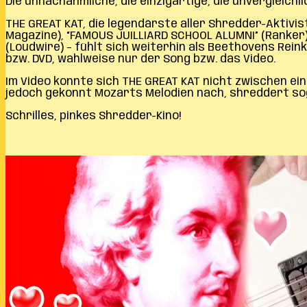
Die unnachahmliche, die einzigartige, die unvergleichl
THE GREAT KAT, die legendärste aller Shredder-Aktivis
Magazine), “FAMOUS JUILLIARD SCHOOL ALUMNI” (Ranker),
(Loudwire) – fühlt sich weiterhin als Beethovens Reink
bzw. DVD, wahlweise nur der Song bzw. das Video.
Im Video konnte sich THE GREAT KAT nicht zwischen ei
jedoch gekonnt Mozarts Melodien nach, shreddert sog
Schrilles, pinkes Shredder-Kino!