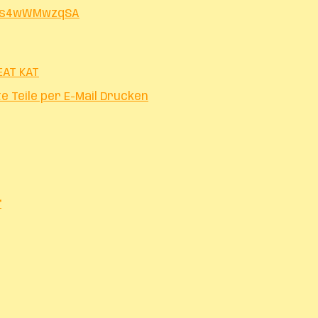
Bl5s4wWMwzqSA
EAT KAT
te
Teile per E-Mail
Drucken
r