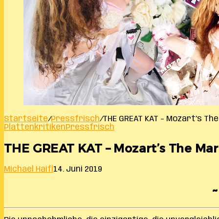
Startseite
/
Pressfrisch
/
THE GREAT KAT – Mozart’s The
Plattenkritiken
Pressfrisch
THE GREAT KAT – Mozart’s The Marr
Michael Haifl
14. Juni 2019
~