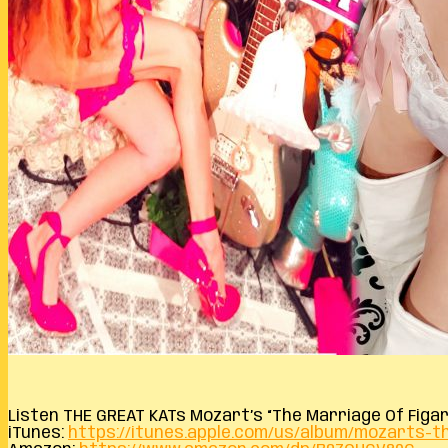
Listen THE GREAT KATs Mozart’s “The Marriage Of Figa
iTunes:
https://itunes.apple.com/us/album/mozarts-t