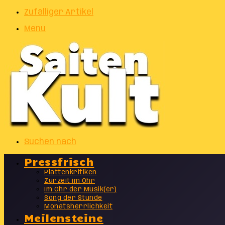
Zufälliger Artikel
Menu
Suchen nach
Pressfrisch
Plattenkritiken
Zurzeit im Ohr
Im Ohr der Musik(er)
Song der Stunde
Monatsherrlichkeit
Meilensteine