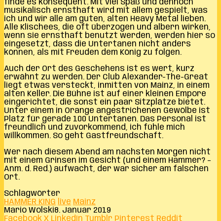
finde es konsequent. Mit viel Spaß und dennoch
musikalisch ernsthaft wird mit allem gespielt, was
ich und wir alle am guten, alten Heavy Metal lieben.
Alle Klischees, die oft überzogen und albern wirken,
wenn sie ernsthaft benutzt werden, werden hier so
eingesetzt, dass die Untertanen nicht anders
können, als mit Freuden dem König zu folgen.
Auch der Ort des Geschehens ist es wert, kurz
erwähnt zu werden. Der Club Alexander-The-Great
liegt etwas versteckt, inmitten von Mainz, in einem
alten Keller. Die Bühne ist auf einer kleinen Empore
eingerichtet, die sonst ein paar Sitzplätze bietet.
Unter einem in Orange angestrichenen Gewölbe ist
Platz für gerade 100 Untertanen. Das Personal ist
freundlich und zuvorkommend, ich fühle mich
willkommen. So geht Gastfreundschaft.
Wer nach diesem Abend am nächsten Morgen nicht
mit einem Grinsen im Gesicht (und einem Hammer? –
Anm. d. Red.) aufwacht, der war sicher am falschen
Ort.
Schlagwörter
HAMMER KING
live
Mainz
Mario Wolski
8. Januar 2019
Facebook
X
LinkedIn
Tumblr
Pinterest
Reddit