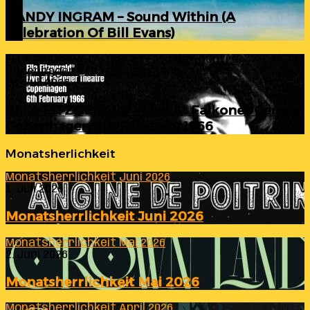
RANDY INGRAM – Sound Within (A
Celebration Of Bill Evans)
ELLA FITZGERALD – Live At Falkoner Centre
Copenhagen 6th February 1966
23. Juli 2026
ELLA FITZGERALD – Live At Falkoner Centre
Copenhagen 6th February 1966
Monatsherlichkeit
Monatsherrlichkeit Juni 2026
1. Juli 2026
Monatsherrlichkeit Juni 2026
Monatsherrlichkeit Mai 2026
2. Juni 2026
Monatsherrlichkeit Mai 2026
Monatsherrlichkeit April 2026