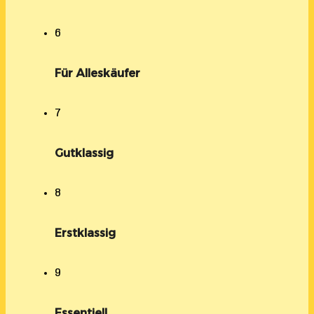
6
Für Alleskäufer
7
Gutklassig
8
Erstklassig
9
Essentiell