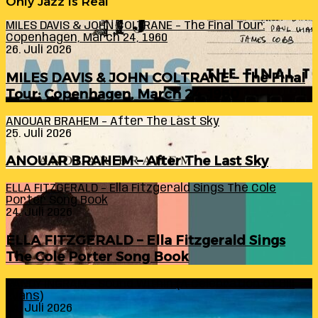
Only Jazz Is Real
MILES DAVIS & JOHN COLTRANE – The Final Tour:
Copenhagen, March 24, 1960
26. Juli 2026
MILES DAVIS & JOHN COLTRANE – The Final
Tour: Copenhagen, March 24, 1960
ANOUAR BRAHEM – After The Last Sky
25. Juli 2026
ANOUAR BRAHEM – After The Last Sky
ELLA FITZGERALD – Ella Fitzgerald Sings The Cole
Porter Song Book
24. Juli 2026
ELLA FITZGERALD – Ella Fitzgerald Sings
The Cole Porter Song Book
RANDY INGRAM – Sound Within (A Celebration Of Bill
Evans)
24. Juli 2026