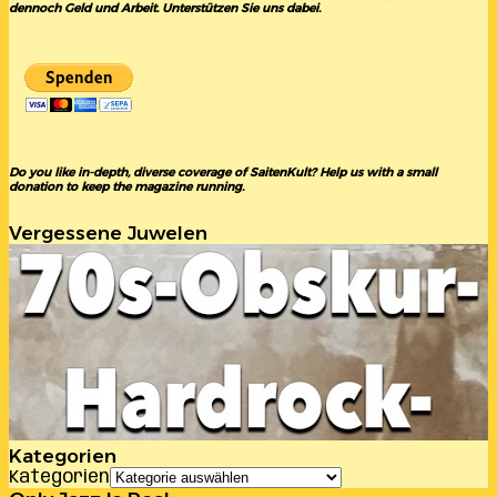
dennoch Geld und Arbeit. Unterstützen Sie uns dabei.
Do you like in-depth, diverse coverage of SaitenKult? Help us with a small
donation to keep the magazine running.
Vergessene Juwelen
Kategorien
Kategorien