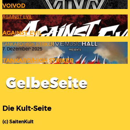
VOIVOD
AGAINST EVIL
26. Juni 2026
AGAINST EVIL
TANKARD/HIGH STRIKER
7. Dezember 2025
TANKARD/HIGH STRIKER
Die Kult-Seite
(c) SaitenKult