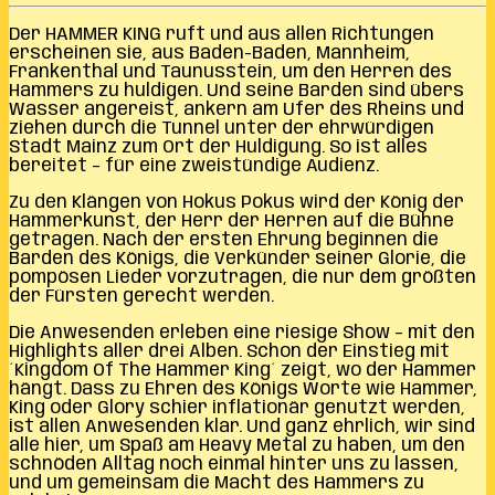
Der HAMMER KING ruft und aus allen Richtungen
erscheinen sie, aus Baden-Baden, Mannheim,
Frankenthal und Taunusstein, um den Herren des
Hammers zu huldigen. Und seine Barden sind übers
Wasser angereist, ankern am Ufer des Rheins und
ziehen durch die Tunnel unter der ehrwürdigen
Stadt Mainz zum Ort der Huldigung. So ist alles
bereitet – für eine zweistündige Audienz.
Zu den Klängen von Hokus Pokus wird der König der
Hammerkunst, der Herr der Herren auf die Bühne
getragen. Nach der ersten Ehrung beginnen die
Barden des Königs, die Verkünder seiner Glorie, die
pompösen Lieder vorzutragen, die nur dem größten
der Fürsten gerecht werden.
Die Anwesenden erleben eine riesige Show – mit den
Highlights aller drei Alben. Schon der Einstieg mit
´Kingdom Of The Hammer King´ zeigt, wo der Hammer
hängt. Dass zu Ehren des Königs Worte wie Hammer,
King oder Glory schier inflationär genutzt werden,
ist allen Anwesenden klar. Und ganz ehrlich, wir sind
alle hier, um Spaß am Heavy Metal zu haben, um den
schnöden Alltag noch einmal hinter uns zu lassen,
und um gemeinsam die Macht des Hammers zu