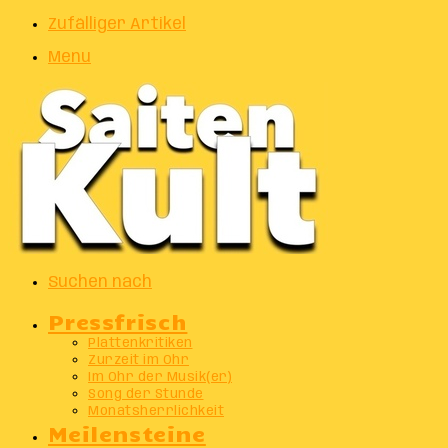
Zufälliger Artikel
Menu
Suchen nach
Pressfrisch
Plattenkritiken
Zurzeit im Ohr
Im Ohr der Musik(er)
Song der Stunde
Monatsherrlichkeit
Meilensteine