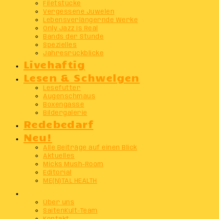
Filetstücke
Vergessene Juwelen
Lebensverlängernde Werke
Only Jazz Is Real
Bands der Stunde
Spezielles
Jahresrückblicke
Livehaftig
Lesen & Schwelgen
Lesefutter
Augenschmaus
Boxengasse
Bildergalerie
Redebedarf
Neu!
Alle Beiträge auf einen Blick
Aktuelles
Micks Mush-Room
Editorial
ME(N)TAL HEALTH
Info
Über uns
SaitenKult-Team