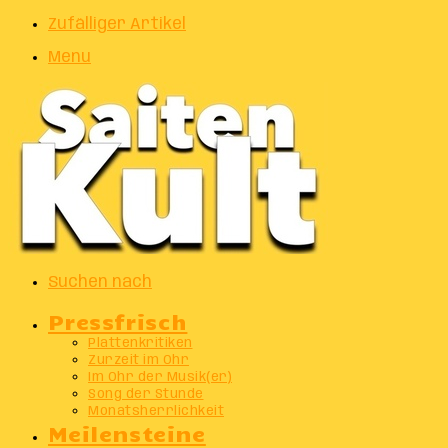
Zufälliger Artikel
Menu
Suchen nach
Pressfrisch
Plattenkritiken
Zurzeit im Ohr
Im Ohr der Musik(er)
Song der Stunde
Monatsherrlichkeit
Meilensteine