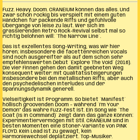
Fuzz. Heavy. Doom. CRANEIUM können das alles. Und
zwar schön rockig bis verspielt mit einem guten
Händchen für packende Riffs und gefühlvolle
Übergange von leise zu laut. Wer sich im
grassierenden Retro Rock-Revival selbst mal so
richtig belohnen will: ´The Narrow Line´.
Das ist exzellentes Song-Writing, was wir hier
hören; insbesondere die facettenreichen Vocals
sind noch ausgereifter als auf dem schon sehr
empfehlenswerten Debüt ´Explore The Void´ (2016).
Die vier Finnen gehen den damit geebneten Weg
konsequent weiter: mit Qualitätssteigerungen
insbesondere bei den metallischen Riffs, aber auch
den psychedelischen Interludes und der
Spannungsdynamik generell.
Vielseitigkeit ist Programm. So bietet ´Manifest´
höllisch groovenden Doom – während ´I’m Your
Demon” das wahre Fuzz-Fest ist. Ein Song wie ´The
Goat (Is In Command)´ zeigt dann das ganze Können:
Experimentiervermögen mit Stil. CRANEIUM sind in
besten Momenten eine Stoner-Variante von PINK
FLOYD. Kein Lead ist zu gewagt, kein
Harmoniewechsel deplatziert. Top-Musiker.