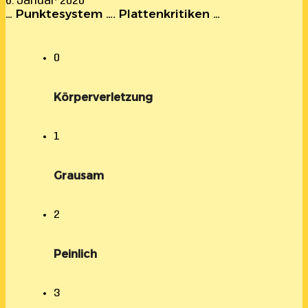
6. Januar 2020
… Punktesystem …. Plattenkritiken …
0
Körperverletzung
1
Grausam
2
Peinlich
3