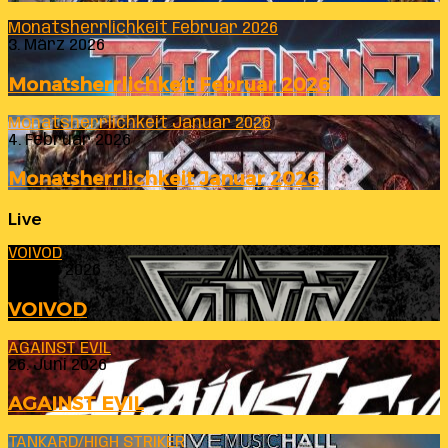
Monatsherrlichkeit Februar 2026
3. März 2026
Monatsherrlichkeit Februar 2026
Monatsherrlichkeit Januar 2026
4. Februar 2026
Monatsherrlichkeit Januar 2026
Live
VOIVOD
23. Juli 2026
VOIVOD
AGAINST EVIL
26. Juni 2026
AGAINST EVIL
TANKARD/HIGH STRIKER