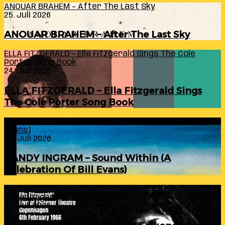
ANOUAR BRAHEM – After The Last Sky
25. Juli 2026
ANOUAR BRAHEM – After The Last Sky
ELLA FITZGERALD – Ella Fitzgerald Sings The Cole
Porter Song Book
24. Juli 2026
ELLA FITZGERALD – Ella Fitzgerald Sings
The Cole Porter Song Book
RANDY INGRAM – Sound Within (A Celebration Of Bill
Evans)
24. Juli 2026
RANDY INGRAM – Sound Within (A
Celebration Of Bill Evans)
ELLA FITZGERALD – Live At Falkoner Centre
Copenhagen 6th February 1966
23. Juli 2026