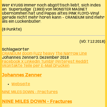
Wer KYUSS immer noch abgöttisch liebt, sich indes
an ´Superjudge´ (1993) von MONSTER MAGNET
übernommen hat und Papas altes PINK FLOYD-Vinyl
gerade nicht mehr hören kann – CRANEIUM sind mehr
als ein Lückenbüßer.
(8 Punkte)
(VÖ: 7.12.2018)
Schlagwörter
CRANEIUM
doom
Fuzz
heavy
The Narrow Line
Johannes Zenner
3. Dezember 2018
Facebook
X
LinkedIn
Tumblr
Pinterest
Reddit
VKontakte
Teile per E-Mail
Drucken
Johannes Zenner
Webseite
NINE MILES DOWN - Fractures
NINE MILES DOWN - Fractures