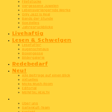
Filetstücke
Vergessene Juwelen
Lebensverlängernde Werke
Only Jazz Is Real
Bands der Stunde
Spezielles
Jahresrückblicke
Livehaftig
Lesen & Schwelgen
Lesefutter
Augenschmaus
Boxengasse
Bildergalerie
Redebedarf
Neu!
Alle Beiträge auf einen Blick
Aktuelles
Micks Mush-Room
Editorial
ME(N)TAL HEALTH
Info
Über uns
SaitenKult-Team