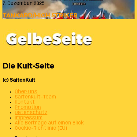
7. Dezember 2025
TANKARD/HIGH STRIKER
Die Kult-Seite
(c) SaitenKult
Über uns
SaitenKult-Team
Kontakt
Promotion
Datenschutz
Impressum
Alle Beiträge auf einen Blick
Cookie-Richtlinie (EU)