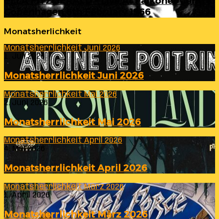
ELLA FITZGERALD – Live At Falkoner Centre
Copenhagen 6th February 1966
Monatsherlichkeit
Monatsherrlichkeit Juni 2026
1. Juli 2026
Monatsherrlichkeit Juni 2026
Monatsherrlichkeit Mai 2026
2. Juni 2026
Monatsherrlichkeit Mai 2026
Monatsherrlichkeit April 2026
4. Mai 2026
Monatsherrlichkeit April 2026
Monatsherrlichkeit März 2026
1. April 2026
Monatsherrlichkeit März 2026