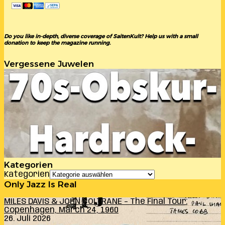
Do you like in-depth, diverse coverage of SaitenKult? Help us with a small
donation to keep the magazine running.
Vergessene Juwelen
Kategorien
Kategorien
Only Jazz Is Real
MILES DAVIS & JOHN COLTRANE – The Final Tour:
Copenhagen, March 24, 1960
26. Juli 2026