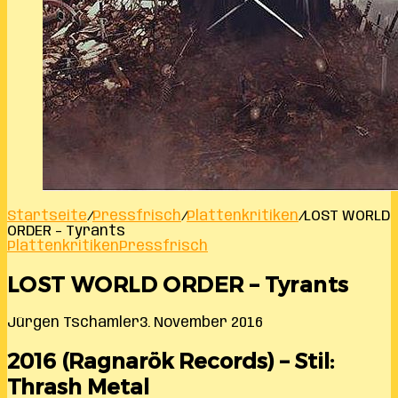
Startseite
/
Pressfrisch
/
Plattenkritiken
/
LOST WORLD
ORDER – Tyrants
Plattenkritiken
Pressfrisch
LOST WORLD ORDER – Tyrants
Jürgen Tschamler
3. November 2016
2016 (Ragnarök Records) – Stil:
Thrash Metal