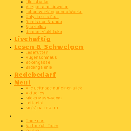
Filetstücke
Vergessene Juwelen
Lebensverlängernde Werke
Only Jazz Is Real
Bands der Stunde
Spezielles
Jahresrückblicke
Livehaftig
Lesen & Schwelgen
Lesefutter
Augenschmaus
Boxengasse
Bildergalerie
Redebedarf
Neu!
Alle Beiträge auf einen Blick
Aktuelles
Micks Mush-Room
Editorial
ME(N)TAL HEALTH
Info
Über uns
SaitenKult-Team