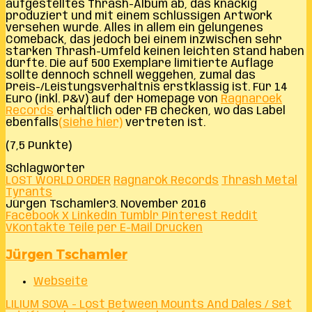
aufgestelltes Thrash-Album ab, das knackig
produziert und mit einem schlüssigen Artwork
versehen wurde. Alles in allem ein gelungenes
Comeback, das jedoch bei einem inzwischen sehr
starken Thrash-Umfeld keinen leichten Stand haben
dürfte. Die auf 500 Exemplare limitierte Auflage
sollte dennoch schnell weggehen, zumal das
Preis-/Leistungsverhältnis erstklassig ist. Für 14
Euro (inkl. P&V) auf der Homepage von
Ragnaroek
Records
erhältlich oder FB checken, wo das Label
ebenfalls
(siehe hier)
vertreten ist.
(7,5 Punkte)
Schlagwörter
LOST WORLD ORDER
Ragnarök Records
Thrash Metal
Tyrants
Jürgen Tschamler
3. November 2016
Facebook
X
LinkedIn
Tumblr
Pinterest
Reddit
VKontakte
Teile per E-Mail
Drucken
Jürgen Tschamler
Webseite
LILIUM SOVA - Lost Between Mounts And Dales / Set