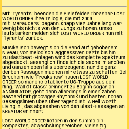
Mit `Tyrants` beenden die Bielefelder Thrasher LOST
WORLD ORDER ihre Trilogie, die mit 2009
mit `Marauders` begann. Knapp vier Jahre lang war
wenig bis nichts von den Jungs zu hören. Umso
lautstarker melden sich LOST WORLD ORDER nun mit
`Tyrants` zurück.
Musikalisch bewegt sich die Band auf gehobenem
Niveau, von melodisch-aggressiven Parts bis hin
zu Blastbeat-Einlagen wird das komplette Spektrum
abgedeckt. Gesanglich finde ich die Sache im Großen
und Ganzen ebenfalls überzeugend, nur die ganz
derben Passagen machen mir etwas zu schaffen. Bei
Brechern wie `Freakshow` hauen LOST WORLD
ORDER so manche etablierte US-Truppe aus dem
Ring. `Wall Of Glass` erinnert zu Beginn sogar an
ANNIHILATOR, geht dann allerdings in einen zähen
Bastard mit grooviger Rhythmik und harten, rohen
Gesangslinien über. Überragend ist `A Hell Worth
Living In`, das abgesehen von den Blast-Passagen an
KREATOR erinnert.
LOST WORLD ORDER liefern in der Summe ein
kompaktes, abwechslungsreiches, vielseitig