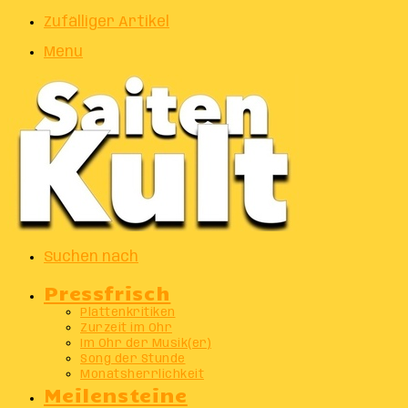
Zufälliger Artikel
Menu
Suchen nach
Pressfrisch
Plattenkritiken
Zurzeit im Ohr
Im Ohr der Musik(er)
Song der Stunde
Monatsherrlichkeit
Meilensteine