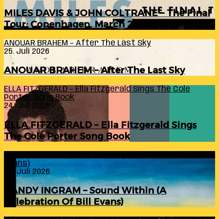
MILES DAVIS & JOHN COLTRANE – The Final
Tour: Copenhagen, March 24, 1960
ANOUAR BRAHEM – After The Last Sky
25. Juli 2026
ANOUAR BRAHEM – After The Last Sky
ELLA FITZGERALD – Ella Fitzgerald Sings The Cole
Porter Song Book
24. Juli 2026
ELLA FITZGERALD – Ella Fitzgerald Sings
The Cole Porter Song Book
RANDY INGRAM – Sound Within (A Celebration Of Bill
Evans)
24. Juli 2026
RANDY INGRAM – Sound Within (A
Celebration Of Bill Evans)