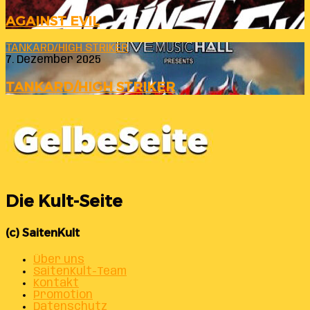
AGAINST EVIL
TANKARD/HIGH STRIKER
7. Dezember 2025
TANKARD/HIGH STRIKER
Die Kult-Seite
(c) SaitenKult
Über uns
SaitenKult-Team
Kontakt
Promotion
Datenschutz