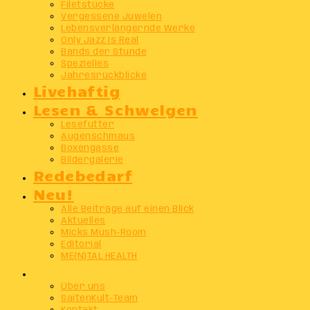
Filetstücke
Vergessene Juwelen
Lebensverlängernde Werke
Only Jazz Is Real
Bands der Stunde
Spezielles
Jahresrückblicke
Livehaftig
Lesen & Schwelgen
Lesefutter
Augenschmaus
Boxengasse
Bildergalerie
Redebedarf
Neu!
Alle Beiträge auf einen Blick
Aktuelles
Micks Mush-Room
Editorial
ME(N)TAL HEALTH
Info
Über uns
SaitenKult-Team