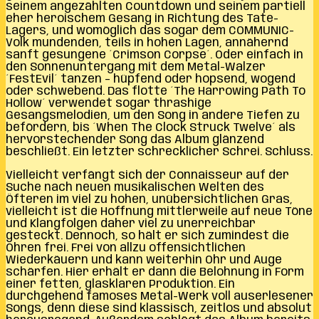
seinem angezählten Countdown und seinem partiell
eher heroischem Gesang in Richtung des Tate-
Lagers, und womöglich das sogar dem COMMUNIC-
Volk mundenden, teils in hohen Lagen, annähernd
sanft gesungene ´Crimson Corpse´. Oder einfach in
den Sonnenuntergang mit dem Metal-Walzer
´FestEvil´ tanzen – hüpfend oder hopsend, wogend
oder schwebend. Das flotte ´The Harrowing Path To
Hollow´ verwendet sogar thrashige
Gesangsmelodien, um den Song in andere Tiefen zu
befördern, bis ´When The Clock Struck Twelve´ als
hervorstechender Song das Album glänzend
beschließt. Ein letzter schrecklicher Schrei. Schluss.
Vielleicht verfängt sich der Connaisseur auf der
Suche nach neuen musikalischen Welten des
Öfteren im viel zu hohen, unübersichtlichen Gras,
vielleicht ist die Hoffnung mittlerweile auf neue Töne
und Klangfolgen daher viel zu unerreichbar
gesteckt. Dennoch, so hält er sich zumindest die
Ohren frei. Frei von allzu offensichtlichen
Wiederkäuern und kann weiterhin Ohr und Auge
schärfen. Hier erhält er dann die Belohnung in Form
einer fetten, glasklaren Produktion. Ein
durchgehend famoses Metal-Werk voll auserlesener
Songs, denn diese sind klassisch, zeitlos und absolut