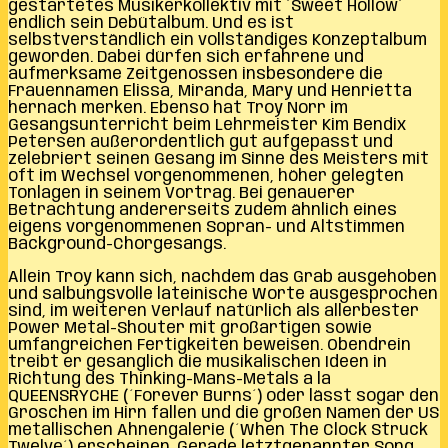
gestartetes Musikerkollektiv mit ´Sweet Hollow´
endlich sein Debütalbum. Und es ist
selbstverständlich ein vollständiges Konzeptalbum
geworden. Dabei dürfen sich erfahrene und
aufmerksame Zeitgenossen insbesondere die
Frauennamen Elissa, Miranda, Mary und Henrietta
hernach merken. Ebenso hat Troy Norr im
Gesangsunterricht beim Lehrmeister Kim Bendix
Petersen außerordentlich gut aufgepasst und
zelebriert seinen Gesang im Sinne des Meisters mit
oft im Wechsel vorgenommenen, höher gelegten
Tonlagen in seinem Vortrag. Bei genauerer
Betrachtung andererseits zudem ähnlich eines
eigens vorgenommenen Sopran- und Altstimmen
Background-Chorgesangs.
Allein Troy kann sich, nachdem das Grab ausgehoben
und salbungsvolle lateinische Worte ausgesprochen
sind, im weiteren Verlauf natürlich als allerbester
Power Metal-Shouter mit großartigen sowie
umfangreichen Fertigkeiten beweisen. Obendrein
treibt er gesanglich die musikalischen Ideen in
Richtung des Thinking-Mans-Metals a la
QUEENSRYCHE (´Forever Burns´) oder lässt sogar den
Groschen im Hirn fallen und die großen Namen der US
metallischen Ahnengalerie (´When The Clock Struck
Twelve´) erscheinen. Gerade letztgenannter Song