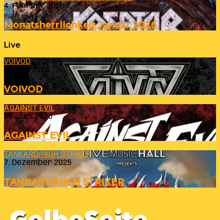
4. Februar 2026
Monatsherrlichkeit Januar 2026
Live
VOIVOD
23. Juli 2026
VOIVOD
AGAINST EVIL
26. Juni 2026
AGAINST EVIL
TANKARD/HIGH STRIKER
7. Dezember 2025
TANKARD/HIGH STRIKER