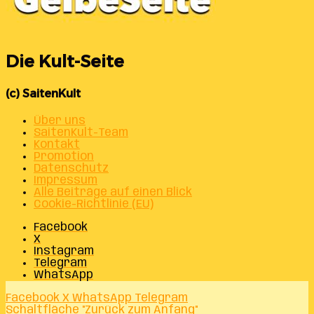
Die Kult-Seite
(c) SaitenKult
Über uns
SaitenKult-Team
Kontakt
Promotion
Datenschutz
Impressum
Alle Beiträge auf einen Blick
Cookie-Richtlinie (EU)
Facebook
X
Instagram
Telegram
WhatsApp
Facebook
X
WhatsApp
Telegram
Schaltfläche "Zurück zum Anfang"