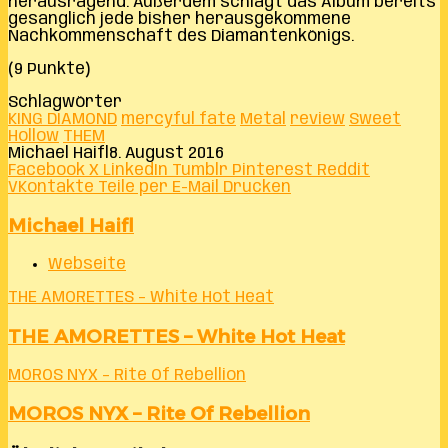
herausragend. Außerdem schlägt das Album bereits
gesanglich jede bisher herausgekommene
Nachkommenschaft des Diamantenkönigs.
(9 Punkte)
Schlagwörter
KING DIAMOND
mercyful fate
Metal
review
Sweet
Hollow
THEM
Michael Haifl
8. August 2016
Facebook
X
LinkedIn
Tumblr
Pinterest
Reddit
VKontakte
Teile per E-Mail
Drucken
Michael Haifl
Webseite
THE AMORETTES – White Hot Heat
THE AMORETTES – White Hot Heat
MOROS NYX – Rite Of Rebellion
MOROS NYX – Rite Of Rebellion