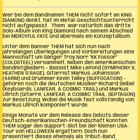
Wer bei dem Bandnamen THEM nicht sofort an KING
DIAMOND denkt, hat im Metal-Geschichtsunterricht
nicht aufgepasst. ´Them´ war natürlich das dritte
Solo-Album von King Diamond nach seinem Abschied
bei MERCYFUL FATE und abermals ein Konzeptalbum.
Unter dem Banner THEM hat sich nun nach
jahrelangen Überlegungen und Vorbereitungen eine
Mannschaft um Sänger Troy Norr “KK Fossor”
(COLDSTEEL) versammelt. Neben den amerikanischen
Bandmitgliedern – Bassist Mike LePond (SYMPHONY X,
HEATHEN´S RAGE), Gitarrist Markus Johansson
(4ARM) und Drummer Kevin Talley (SUFFOCATION) –
gehören noch die deutschen Musiker Richard Seibel
(Keyboards, LANFEAR, A COSMIC TRAIL) und Markus
Ullrich (Gitarre, LANFEAR, A COSMIC TRAIL, SEPTAGON)
zur Besetzung. Wobei die Musik fast vollständig von
Markus Ullrich komponiert wurde.
Einige Monate vor dem Release des Debüts dieser
Deutsch-Amerikanischen-Freundschaft konnten
THEM sogar den Support-Slot bei der kleinen USA-
Tour von HELLOWEEN ergattern. Doch nun
präsentiert dieses ehemals als Tribut-Band