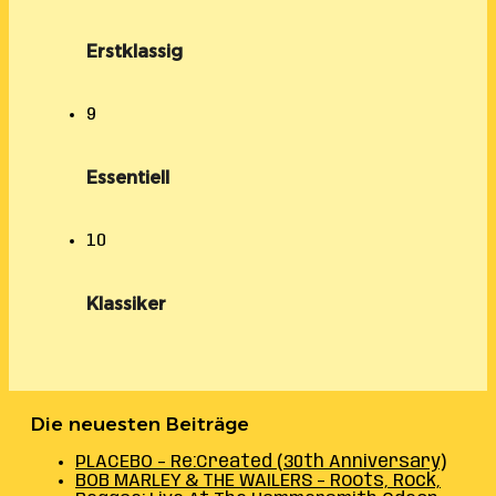
Erstklassig
9
Essentiell
10
Klassiker
Die neuesten Beiträge
PLACEBO – Re:Created (30th Anniversary)
BOB MARLEY & THE WAILERS – Roots, Rock,