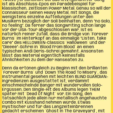
ist als Abschluss-Epos ein Paradebeispiel für
klassischen, zeitlosen Power Metal. Genau so will der
Connaisseur seinen Heavy Metal, mit Songs, die
wenigstens einzelne Aufteilungen unter den
Musikern bezüglich der Soli beinhalten, denn “no Solo,
no feeling”. Da ferner das Songwriting schon lange
vor der USA-Tour abgeschlossen war, ist es
natürlich reiner Zufall, dass die Bridge von `Forever
Burns´ im Hinterkopf an das einmalige “Listen, take
care” des HELLOWEEN-Classics ´Halloween´ und der
“Dieeee”-Schrei in ´Blood From Blood´ an einen
typischen Andi Deris-Schrei gemahnt. Ansonsten
lässt das Material eigentlich keinesfalls
Ähnlichkeiten zu dem der Hanseaten zu.
Denn da ertönen gleich zu Beginn mit den brillanten
´Forever Burns´ und ´Down The Road To Misery´, das
Instrumental gesehen mit leichten BLIND GUARDIAN-
Ingredienzen ausgestattet ist, verdammt
einschmeichelnde Banger mit wundervollen Solo-
Ergüssen. Den Single-Hit des Albums legen THEM
später mit ´Dead Of Night´ vor. Ein Song, den
tatsächlich jede allein nur metallisch angehauchte
Combo mit Kusshand nehmen würde. Etwas
mystischer und für das Langzeiteinbrennen
gedacht erscheinen ´Ghost In The Graveyard´, mit