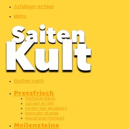
Zufälliger Artikel
Menu
Suchen nach
Pressfrisch
Plattenkritiken
Zurzeit im Ohr
Im Ohr der Musik(er)
Song der Stunde
Monatsherrlichkeit
Meilensteine