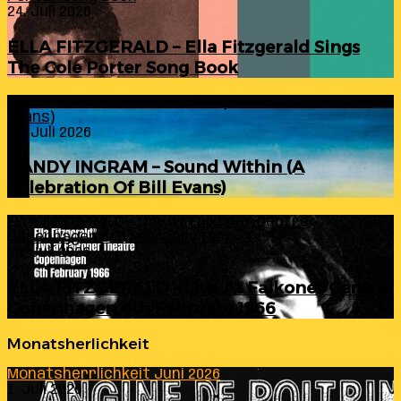
24. Juli 2026
ELLA FITZGERALD – Ella Fitzgerald Sings
The Cole Porter Song Book
RANDY INGRAM – Sound Within (A Celebration Of Bill
Evans)
24. Juli 2026
RANDY INGRAM – Sound Within (A
Celebration Of Bill Evans)
ELLA FITZGERALD – Live At Falkoner Centre
Copenhagen 6th February 1966
23. Juli 2026
ELLA FITZGERALD – Live At Falkoner Centre
Copenhagen 6th February 1966
Monatsherlichkeit
Monatsherrlichkeit Juni 2026
1. Juli 2026