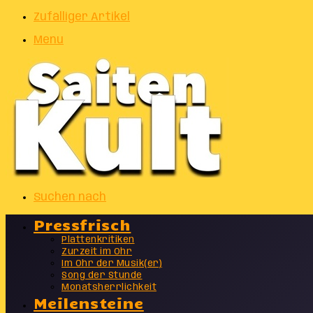
Zufälliger Artikel
Menu
Suchen nach
Pressfrisch
Plattenkritiken
Zurzeit im Ohr
Im Ohr der Musik(er)
Song der Stunde
Monatsherrlichkeit
Meilensteine