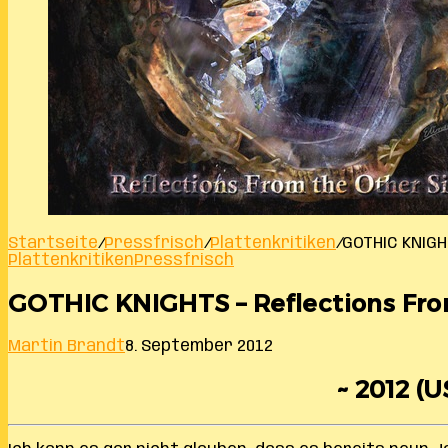
Startseite
/
Pressfrisch
/
Plattenkritiken
/
GOTHIC KNIGH
Plattenkritiken
Pressfrisch
GOTHIC KNIGHTS – Reflections Fro
Martin Brandt
8. September 2012
~ 2012 (U