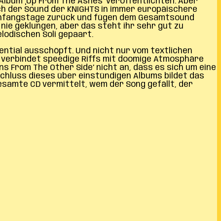
s Album ‚Up From The Ashes’ veröffentlichten. Aber
ich der Sound der KNIGHTS in immer europäischere
er Anfangstage zurück und fügen dem Gesamtsound
ie geklungen, aber das steht ihr sehr gut zu
lodischen Soli gepaart.
ential ausschöpft. Und nicht nur vom textlichen
h’ verbindet speedige Riffs mit doomige Atmosphäre
 From The Other Side’ nicht an, dass es sich um eine
schluss dieses über einstündigen Albums bildet das
gesamte CD vermittelt, wem der Song gefällt, der