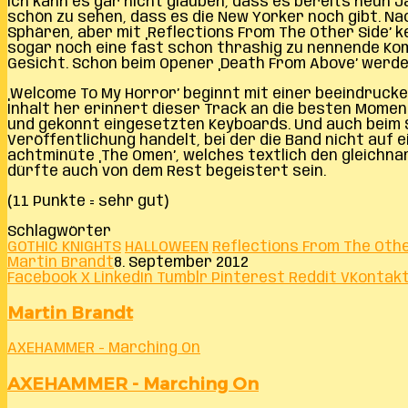
Ich kann es gar nicht glauben, dass es bereits neun J
schön zu sehen, dass es die New Yorker noch gibt. N
Sphären, aber mit ‚Reflections From The Other Side’
sogar noch eine fast schon thrashig zu nennende Komp
Gesicht. Schon beim Opener ‚Death From Above’ werde
‚Welcome To My Horror’ beginnt mit einer beeindrucke
Inhalt her erinnert dieser Track an die besten Momen
und gekonnt eingesetzten Keyboards. Und auch beim S
Veröffentlichung handelt, bei der die Band nicht auf
achtminüte ‚The Omen’, welches textlich den gleichna
dürfte auch von dem Rest begeistert sein.
(11 Punkte = sehr gut)
Schlagwörter
GOTHIC KNIGHTS
HALLOWEEN
Reflections From The Othe
Martin Brandt
8. September 2012
Facebook
X
LinkedIn
Tumblr
Pinterest
Reddit
VKontak
Martin Brandt
AXEHAMMER - Marching On
AXEHAMMER - Marching On