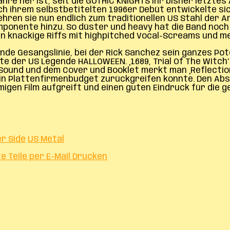
ahre her ist, seit die GOTHIC KNIGHTS ihr bisher letzte
ach ihrem selbstbetitelten 1996er Debüt entwickelte s
 kehren sie nun endlich zum traditionellen US Stahl d
onente hinzu. So düster und heavy hat die Band noch n
n knackige Riffs mit highpitched Vocal-Screams und me
nde Gesangslinie, bei der Rick Sanchez sein ganzes Pot
te der US Legende HALLOWEEN. ‚1689, Trial Of The Witc
ound und dem Cover und Booklet merkt man ‚Reflections
 ein Plattenfirmenbudget zurückgreifen konnte. Den Ab
migen Film aufgreift und einen guten Eindruck für die 
r Side
US Metal
te
Teile per E-Mail
Drucken