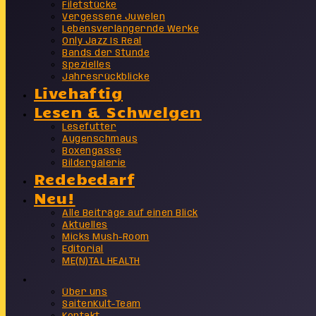
Filetstücke
Vergessene Juwelen
Lebensverlängernde Werke
Only Jazz Is Real
Bands der Stunde
Spezielles
Jahresrückblicke
Livehaftig
Lesen & Schwelgen
Lesefutter
Augenschmaus
Boxengasse
Bildergalerie
Redebedarf
Neu!
Alle Beiträge auf einen Blick
Aktuelles
Micks Mush-Room
Editorial
ME(N)TAL HEALTH
Info
Über uns
SaitenKult-Team