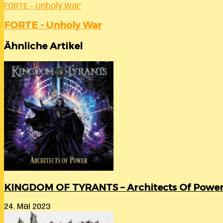
FORTE - Unholy War
FORTE - Unholy War
Ähnliche Artikel
KINGDOM OF TYRANTS – Architects Of Powe
24. Mai 2023