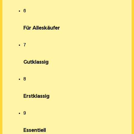
6
Für Alleskäufer
7
Gutklassig
8
Erstklassig
9
Essentiell