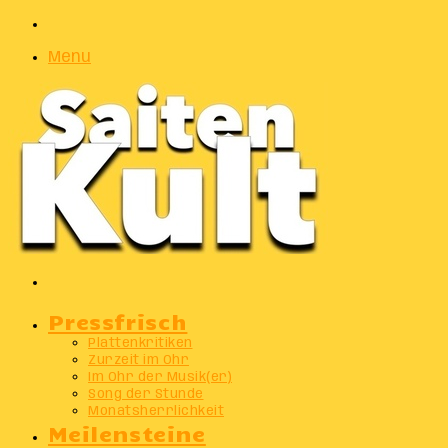
Zufälliger
Artikel
Menu
Suchen
nach
Pressfrisch
Plattenkritiken
Zurzeit im Ohr
Im Ohr der Musik(er)
Song der Stunde
Monatsherrlichkeit
Meilensteine