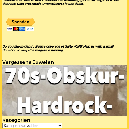
SaitenKult ist werbe- und kostenfrei. Ein unabhängiges Musikmagazin kostet
dennoch Geld und Arbeit. Unterstützen Sie uns dabei.
Do you like in-depth, diverse coverage of SaitenKult? Help us with a small
donation to keep the magazine running.
Vergessene Juwelen
Kategorien
Kategorien