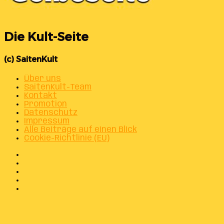
Die Kult-Seite
(c) SaitenKult
Über uns
SaitenKult-Team
Kontakt
Promotion
Datenschutz
Impressum
Alle Beiträge auf einen Blick
Cookie-Richtlinie (EU)
Facebook
X
Instagram
Telegram
WhatsApp
Facebook
X
WhatsApp
Telegram
Schaltfläche
"Zurück
zum