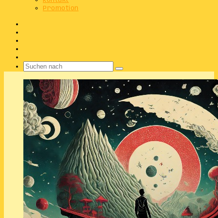
Kontakt
Promotion
Facebook
X
Instagram
Telegram
WhatsApp
Suchen
nach