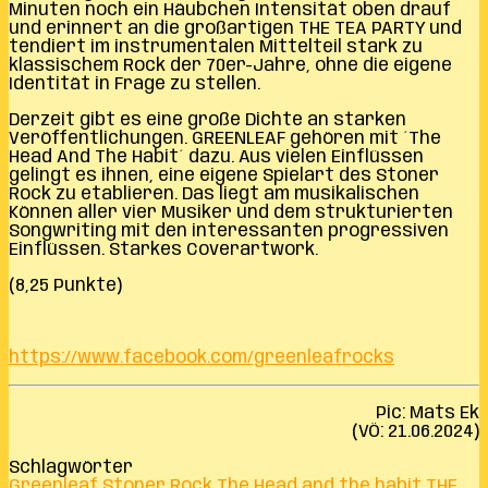
Minuten noch ein Häubchen Intensität oben drauf
und erinnert an die großartigen THE TEA PARTY und
tendiert im instrumentalen Mittelteil stark zu
klassischem Rock der 70er-Jahre, ohne die eigene
Identität in Frage zu stellen.
Derzeit gibt es eine große Dichte an starken
Veröffentlichungen. GREENLEAF gehören mit ´The
Head And The Habit´ dazu. Aus vielen Einflüssen
gelingt es ihnen, eine eigene Spielart des Stoner
Rock zu etablieren. Das liegt am musikalischen
Können aller vier Musiker und dem strukturierten
Songwriting mit den interessanten progressiven
Einflüssen. Starkes Coverartwork.
(8,25 Punkte)
https://www.facebook.com/greenleafrocks
Pic: Mats Ek
(VÖ: 21.06.2024)
Schlagwörter
Greenleaf
Stoner Rock
The Head and the habit
THE