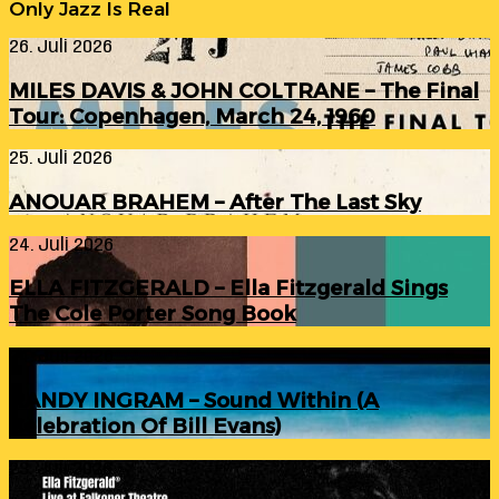
Only Jazz Is Real
MILES
26. Juli 2026
DAVIS
&
MILES DAVIS & JOHN COLTRANE – The Final
JOHN
Tour: Copenhagen, March 24, 1960
COLTRANE
–
ANOUAR
25. Juli 2026
The
BRAHEM
Final
–
Tour:
ANOUAR BRAHEM – After The Last Sky
After
Copenhagen,
The
March
ELLA
24. Juli 2026
Last
24,
FITZGERALD
Sky
1960
–
ELLA FITZGERALD – Ella Fitzgerald Sings
Ella
The Cole Porter Song Book
Fitzgerald
Sings
RANDY
24. Juli 2026
The
INGRAM
Cole
–
Porter
RANDY INGRAM – Sound Within (A
Sound
Song
Celebration Of Bill Evans)
Within
Book
(A
ELLA
23. Juli 2026
Celebration
FITZGERALD
Of