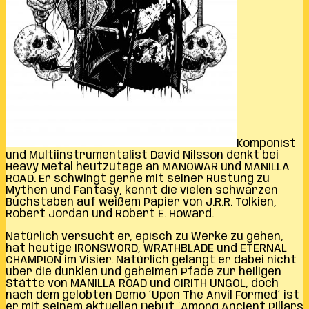
Komponist
und Multiinstrumentalist David Nilsson denkt bei
Heavy Metal heutzutage an MANOWAR und MANILLA
ROAD. Er schwingt gerne mit seiner Rüstung zu
Mythen und Fantasy, kennt die vielen schwarzen
Buchstaben auf weißem Papier von J.R.R. Tolkien,
Robert Jordan und Robert E. Howard.
Natürlich versucht er, episch zu Werke zu gehen,
hat heutige IRONSWORD, WRATHBLADE und ETERNAL
CHAMPION im Visier. Natürlich gelangt er dabei nicht
über die dunklen und geheimen Pfade zur heiligen
Stätte von MANILLA ROAD und CIRITH UNGOL, doch
nach dem gelobten Demo ´Upon The Anvil Formed´ ist
er mit seinem aktuellen Debüt ´Among Ancient Pillars