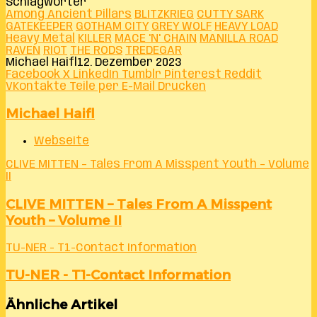
Schlagwörter
Among Ancient Pillars
BLITZKRIEG
CUTTY SARK
GATEKEEPER
GOTHAM CITY
GREY WOLF
HEAVY LOAD
Heavy Metal
KILLER
MACE 'N' CHAIN
MANILLA ROAD
RAVEN
RIOT
THE RODS
TREDEGAR
Michael Haifl
12. Dezember 2023
Facebook
X
LinkedIn
Tumblr
Pinterest
Reddit
VKontakte
Teile per E-Mail
Drucken
Michael Haifl
Webseite
CLIVE MITTEN – Tales From A Misspent Youth – Volume
II
CLIVE MITTEN – Tales From A Misspent
Youth – Volume II
TU-NER - T1-Contact Information
TU-NER - T1-Contact Information
Ähnliche Artikel