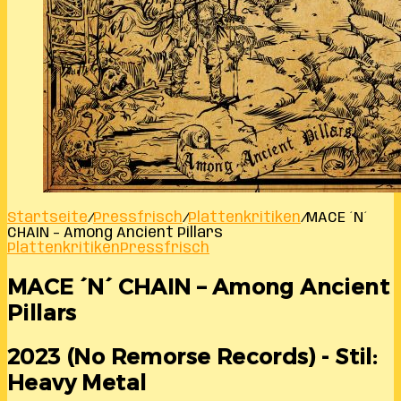
Startseite
/
Pressfrisch
/
Plattenkritiken
/
MACE ´N´
CHAIN – Among Ancient Pillars
Plattenkritiken
Pressfrisch
MACE ´N´ CHAIN – Among Ancient
Pillars
2023 (No Remorse Records) - Stil:
Heavy Metal