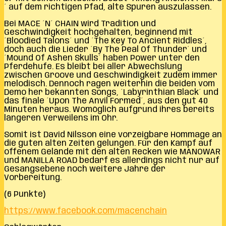
´ auf dem richtigen Pfad, alte Spuren auszulassen.
Bei MACE ´N´ CHAIN wird Tradition und
Geschwindigkeit hochgehalten, beginnend mit
´Bloodied Talons´ und ´The Key To Ancient Riddles´,
doch auch die Lieder ´By The Peal Of Thunder´ und
´Mound Of Ashen Skulls´ haben Power unter den
Pferdehufe. Es bleibt bei aller Abwechslung
zwischen Groove und Geschwindigkeit zudem immer
melodisch. Dennoch ragen weiterhin die beiden vom
Demo her bekannten Songs, ´Labyrinthian Black´ und
das finale ´Upon The Anvil Formed´, aus den gut 40
Minuten heraus. Womöglich aufgrund ihres bereits
längeren Verweilens im Ohr.
Somit ist David Nilsson eine vorzeigbare Hommage an
die guten alten Zeiten gelungen. Für den Kampf auf
offenem Gelände mit den alten Recken wie MANOWAR
und MANILLA ROAD bedarf es allerdings nicht nur auf
Gesangsebene noch weitere Jahre der
Vorbereitung.
(6 Punkte)
https://www.facebook.com/macenchain