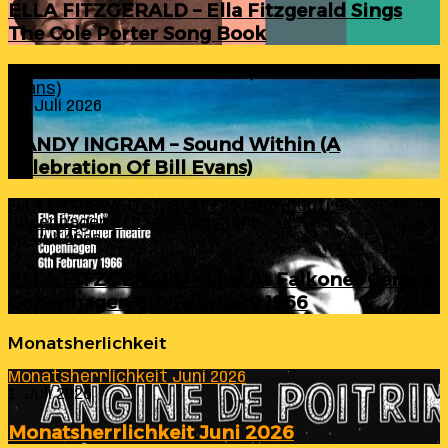
ELLA FITZGERALD – Ella Fitzgerald Sings
The Cole Porter Song Book
RANDY INGRAM – Sound Within (A Celebration Of Bill
Evans)
24. Juli 2026
RANDY INGRAM – Sound Within (A
Celebration Of Bill Evans)
ELLA FITZGERALD – Live At Falkoner Centre
Copenhagen 6th February 1966
23. Juli 2026
ELLA FITZGERALD – Live At Falkoner Centre
Copenhagen 6th February 1966
Monatsherlichkeit
Monatsherrlichkeit Juni 2026
1. Juli 2026
Monatsherrlichkeit Juni 2026