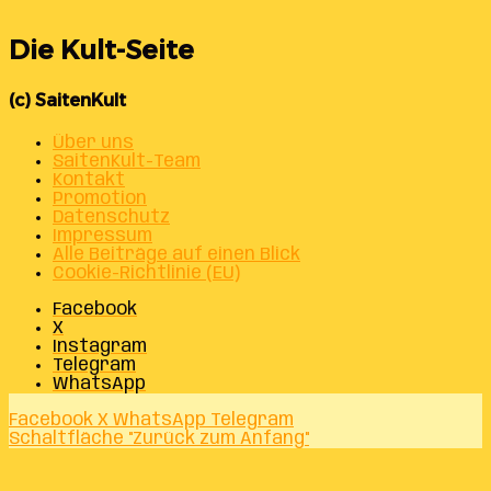
Die Kult-Seite
(c) SaitenKult
Über uns
SaitenKult-Team
Kontakt
Promotion
Datenschutz
Impressum
Alle Beiträge auf einen Blick
Cookie-Richtlinie (EU)
Facebook
X
Instagram
Telegram
WhatsApp
Facebook
X
WhatsApp
Telegram
Schaltfläche "Zurück zum Anfang"