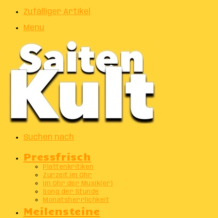
Zufälliger Artikel
Menu
Suchen nach
Pressfrisch
Plattenkritiken
Zurzeit im Ohr
Im Ohr der Musik(er)
Song der Stunde
Monatsherrlichkeit
Meilensteine