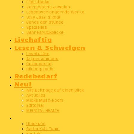
Filetstücke
Vergessene Juwelen
Lebensverlängernde Werke
Only Jazz Is Real
Bands der Stunde
Spezielles
Jahresrückblicke
Livehaftig
Lesen & Schwelgen
Lesefutter
Augenschmaus
Boxengasse
Bildergalerie
Redebedarf
Neu!
Alle Beiträge auf einen Blick
Aktuelles
Micks Mush-Room
Editorial
ME(N)TAL HEALTH
Info
Über uns
SaitenKult-Team