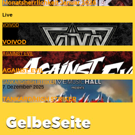
Monatsherrlichkeit Januar 2026
Live
VOIVOD
23. Juli 2026
VOIVOD
AGAINST EVIL
26. Juni 2026
AGAINST EVIL
TANKARD/HIGH STRIKER
7. Dezember 2025
TANKARD/HIGH STRIKER