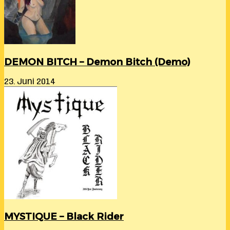
DEMON BITCH – Demon Bitch (Demo)
23. Juni 2014
MYSTIQUE – Black Rider