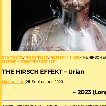
Startseite
/
Pressfrisch
/
Plattenkritiken
/
THE HIRSCH E
Plattenkritiken
Pressfrisch
THE HIRSCH EFFEKT – Urian
Michael Haifl
25. September 2023
~ 2023 (Lon