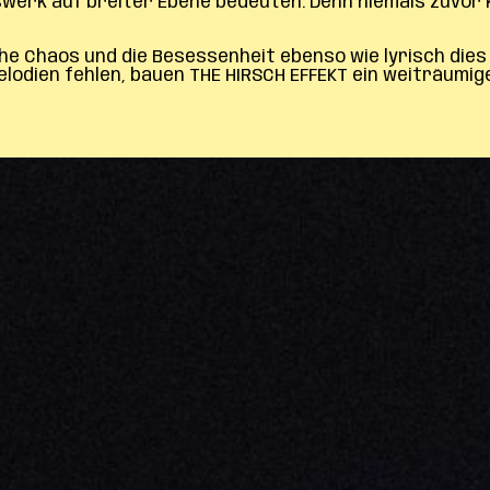
swerk auf breiter Ebene bedeuten. Denn niemals zuvor 
che Chaos und die Besessenheit ebenso wie lyrisch die
lodien fehlen, bauen THE HIRSCH EFFEKT ein weiträumi