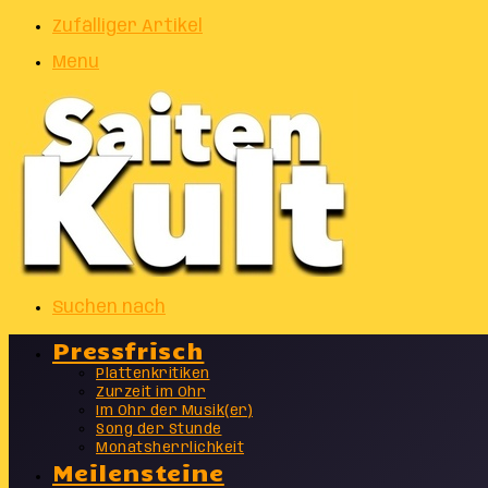
Zufälliger Artikel
Menu
Suchen nach
Pressfrisch
Plattenkritiken
Zurzeit im Ohr
Im Ohr der Musik(er)
Song der Stunde
Monatsherrlichkeit
Meilensteine