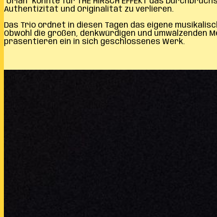
´Urian´ könnte für THE HIRSCH EFFEKT das Durchbruch
Authentizität und Originalität zu verlieren.
Das Trio ordnet in diesen Tagen das eigene musikalis
Obwohl die großen, denkwürdigen und umwälzenden Me
präsentieren ein in sich geschlossenes Werk.