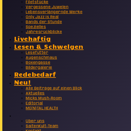
Filetstücke
Vergessene Juwelen
Lebensverlängernde Werke
Only Jazz Is Real
Bands der Stunde
Spezielles
Jahresrückblicke
Livehaftig
Lesen & Schwelgen
Lesefutter
Augenschmaus
Boxengasse
Bildergalerie
Redebedarf
Neu!
Alle Beiträge auf einen Blick
Aktuelles
Micks Mush-Room
Editorial
ME(N)TAL HEALTH
Info
Über uns
SaitenKult-Team