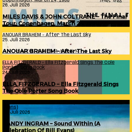
Copenhagen, March 24, 1960
26. Juli 2026
MILES DAVIS & JOHN COLTRANE – The Final
Tour: Copenhagen, March 24, 1960
ANOUAR BRAHEM – After The Last Sky
25. Juli 2026
ANOUAR BRAHEM – After The Last Sky
ELLA FITZGERALD – Ella Fitzgerald Sings The Cole
Porter Song Book
24. Juli 2026
ELLA FITZGERALD – Ella Fitzgerald Sings
The Cole Porter Song Book
RANDY INGRAM – Sound Within (A Celebration Of Bill
Evans)
24. Juli 2026
RANDY INGRAM – Sound Within (A
Celebration Of Bill Evans)