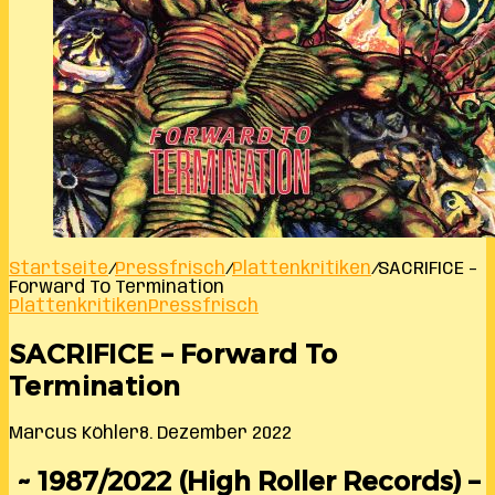
Startseite
/
Pressfrisch
/
Plattenkritiken
/
SACRIFICE –
Forward To Termination
Plattenkritiken
Pressfrisch
SACRIFICE – Forward To
Termination
Marcus Köhler
8. Dezember 2022
~ 1987/2022 (High Roller Records) –