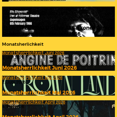
ELLA FITZGERALD – Live At Falkoner Centre
Copenhagen 6th February 1966
23. Juli 2026
ELLA FITZGERALD – Live At Falkoner Centre
Copenhagen 6th February 1966
Monatsherlichkeit
Monatsherrlichkeit Juni 2026
1. Juli 2026
Monatsherrlichkeit Juni 2026
Monatsherrlichkeit Mai 2026
2. Juni 2026
Monatsherrlichkeit Mai 2026
Monatsherrlichkeit April 2026
4. Mai 2026