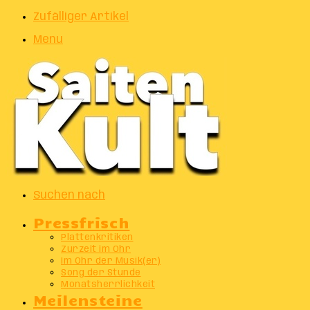
Zufälliger Artikel
Menu
Suchen nach
Pressfrisch
Plattenkritiken
Zurzeit im Ohr
Im Ohr der Musik(er)
Song der Stunde
Monatsherrlichkeit
Meilensteine