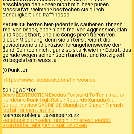
erschlagen den Hörer nicht mit ihrer puren
Massivität, vielmehr bestechen sie durch
Genauigkeit und Raffinesse.
SACRIFICE bieten hier jedenfalls sauberen Thrash,
frei von Dreck, aber nicht frei von Aggression, Elan
und Robustheit, und die Songs profitieren von
dieser Mischung, denn sie unterstreicht die
gewachsene und präzise Herangehensweise der
Band. Dennoch nicht ganz so stark wie ihr Debüt, das
gerade wegen seiner Spontaneität und Rotzigkeit
zu begeistern wusste.
(8 Punkte)
https://www.facebook.com/hrrecords
Schlagwörter
80ies
DESTRUCTION
Exodus
Forward To Termination
Hardcore Punk
High Roller Records
Kanada
Old
School.
review
SACRIFICE
Slaughter
Slayer
Thrash
Metal
Torment In Fire
Marcus Köhler
8. Dezember 2022
Facebook
X
LinkedIn
Tumblr
Pinterest
Reddit
VKontakte
Teile per E-Mail
Drucken