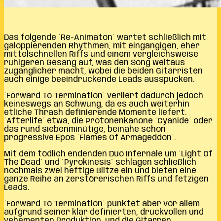
Das folgende ´Re-Animaton´ wartet schließlich mit
galoppierenden Rhythmen, mit eingängigen, eher
mittelschnellen Riffs und einem vergleichsweise
ruhigeren Gesang auf, was den Song weitaus
zugänglicher macht, wobei die beiden Gitarristen
auch einige beeindruckende Leads ausspucken.
´Forward To Termination´ verliert dadurch jedoch
keineswegs an Schwung, da es auch weiterhin
etliche Thrash definierende Momente liefert.
´Afterlife´ etwa, die Protonenkanone ´Cyanide´ oder
das rund siebenminütige, beinahe schon
progressive Epos ´Flames Of Armageddon´.
Mit dem tödlich endenden Duo Infernale um ´Light Of
The Dead´ und ´Pyrokinesis´ schlagen schließlich
nochmals zwei heftige Blitze ein und bieten eine
ganze Reihe an zerstörerischen Riffs und fetzigen
Leads.
´Forward To Termination´ punktet aber vor allem
aufgrund seiner klar definierten, druckvollen und
vehementen Produktion, und die Gitarren