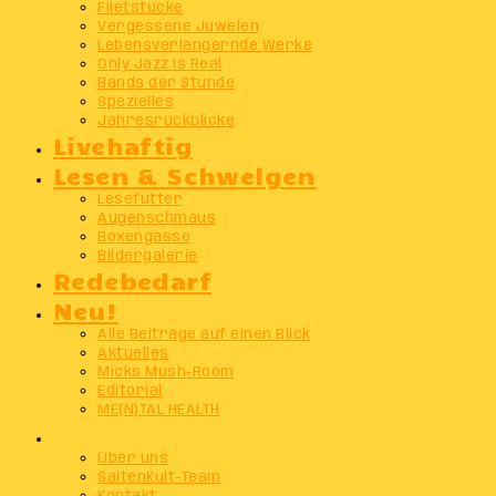
Filetstücke
Vergessene Juwelen
Lebensverlängernde Werke
Only Jazz Is Real
Bands der Stunde
Spezielles
Jahresrückblicke
Livehaftig
Lesen & Schwelgen
Lesefutter
Augenschmaus
Boxengasse
Bildergalerie
Redebedarf
Neu!
Alle Beiträge auf einen Blick
Aktuelles
Micks Mush-Room
Editorial
ME(N)TAL HEALTH
Info
Über uns
SaitenKult-Team