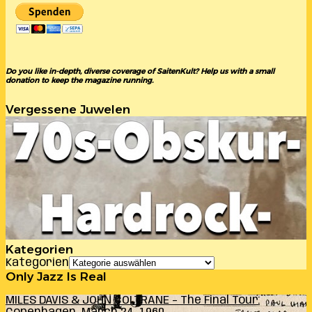
Do you like in-depth, diverse coverage of SaitenKult? Help us with a small
donation to keep the magazine running.
Vergessene Juwelen
Kategorien
Kategorien
Only Jazz Is Real
MILES DAVIS & JOHN COLTRANE – The Final Tour: