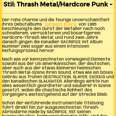
Stil: Thrash Metal/Hardcore Punk ~
Der rohe Charme und die feurige Unverschämtheit
ihres Debütalbums ´
Torment In Fire
´ von 1985
beschleunigte den Durst der Metaller nach noch
schnellerem, verrückterem und bösartigerem
Hardcore-Thrash-Metal, und rund zwei Jahre
danach gingen die Kanadier SACRIFICE mit Album
Nummer zwei sogar aus einem intensiven
Reifungsprozess hervor.
Nach wie vor kennzeichneten vorwiegend Elemente
sowohl aus der US-amerikanischen, der deutschen,
aber auch aus der etwas kleineren heimischen
Thrash Metal-Szene ihren Sound, etwa wie ein böses
Gebräu aus frühen DESTRUCTION, SLAYER, EXODUS und
den kanadischen SLAUGHTER. Allerdings wirkte nun
alles wesentlich geordneter und sauberer in Szene
gesetzt, wobei die chaotische Rohheit des
Vorgängers weitestgehend auf der Strecke blieb.
Schon der einführende instrumentale Titelsong
führt direkt hin zur ausgezeichneten Thrash-
Abrissbirne made by SACRIFICE, mit seinen