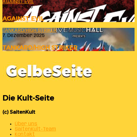
AGAINST EVIL
26. Juni 2026
AGAINST EVIL
TANKARD/HIGH STRIKER
7. Dezember 2025
TANKARD/HIGH STRIKER
Die Kult-Seite
(c) SaitenKult
Über uns
SaitenKult-Team
Kontakt