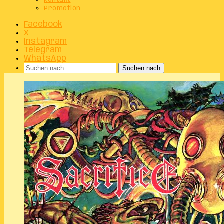
Kontakt
Promotion
Facebook
X
Instagram
Telegram
WhatsApp
Suchen nach