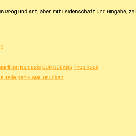
in Prog und Art, aber mit Leidenschaft und Hingabe, z
is
Marillion
Nemesis
OUR OCEANS
Prog Rock
te
Teile per E-Mail
Drucken