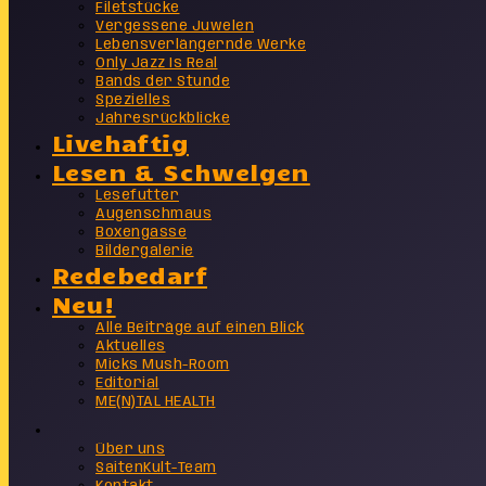
Filetstücke
Vergessene Juwelen
Lebensverlängernde Werke
Only Jazz Is Real
Bands der Stunde
Spezielles
Jahresrückblicke
Livehaftig
Lesen & Schwelgen
Lesefutter
Augenschmaus
Boxengasse
Bildergalerie
Redebedarf
Neu!
Alle Beiträge auf einen Blick
Aktuelles
Micks Mush-Room
Editorial
ME(N)TAL HEALTH
Info
Über uns
SaitenKult-Team