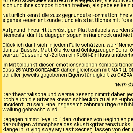
25 YARD SCREAMER sind echte Freigeister, sie schwebe
sich und ihre Kompositionen treiben, als gäbe es kein
Natürlich kennt die 2002 gegründete Formation ihre V
eigenes Feuer entzündet und ein stattliches mit ´Ca
Aufgrund ihres ritterrüstigen Plattenlabels werden 
´Nemesis´ dürfte dagegen sogar im Hardrock und Metal
Glücklich darf sich in jedem Falle schätzen, wer ´Nem
James, Bassist Matt Clarke und Schlagzeuger Donal Ow
war zu ´Cassandra´-Zeiten ein RUSH-Einfluss unüberh
Im Mittelpunkt dieser emotionsreichen Kompositionen 
Dass 25 YARD SCREAMER daher gleichsam mit MARILLION
bei aller jeweils gegebenen Eigenständigkeit zu GAZPA
“With da
Der theatralische und warme Gesang nimmt daher jede
Doch auch die Gitarre kreist schließlich zu aller Eup
´Incident´ zu sein. Eine insgesamt zehnminütige Gefüh
Wallung gebracht wird.
Dagegen nimmt ´Eye To I´ den Zuhörer von Beginn an g
der ruhigen Atmosphäre des Akustikgitarrenstücks ´Gr
Klänge in ´Giving Away My Last Secret´ lassen von der