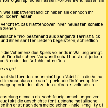
re Tonfolgen sprechen lassen. Fortwährend lassen sie
. Wie selbstverständlich haben sie dennoch ihr
d´ lodern lassen.
k verortet. Das Plattencover ihrer neuesten Scheibe
h ziehen.
alisische Trio, bestehend aus Sänger/Gitarrist Nick
und ihren sanften Liedern begeistern, schließlich
die Vehemenz des Spiels vollends in Wallung bringt.
ch. Eine lieblichere Verwandtschaft besteht jedoch
en Strudel der Gefühle mitreißen.
e to go.”
aufkletternden, neunminütigen ´Adrift´ in die Arme.
int im Anschluss die sanft perlende Einführung für
ewegungen in der Hitze des Gefechts vollends in
Fesselung niemals ab. Noch feurig umschlungen von
zeugtakt die Geschichte fort. Beinahe metallische
n ihn erst nach dem melodischen Finale ´Fragility Of