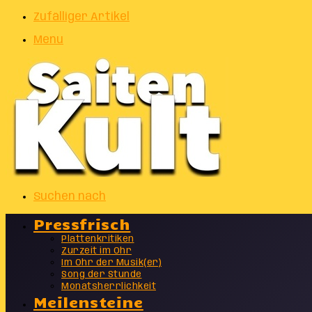
Zufälliger Artikel
Menu
Suchen nach
Pressfrisch
Plattenkritiken
Zurzeit im Ohr
Im Ohr der Musik(er)
Song der Stunde
Monatsherrlichkeit
Meilensteine