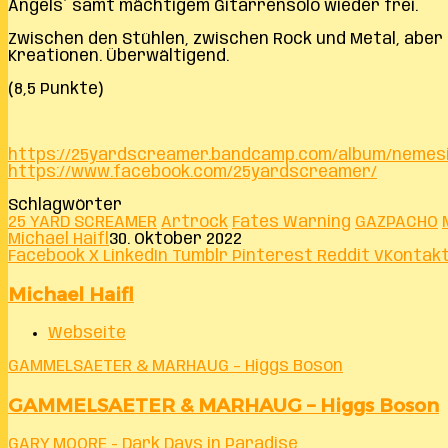
Angels´ samt mächtigem Gitarrensolo wieder frei.
Zwischen den Stühlen, zwischen Rock und Metal, aber 
Kreationen. Überwältigend.
(8,5 Punkte)
https://25yardscreamer.bandcamp.com/album/nemes
https://www.facebook.com/25yardscreamer/
Schlagwörter
25 YARD SCREAMER
Artrock
Fates Warning
GAZPACHO
Michael Haifl
30. Oktober 2022
Facebook
X
LinkedIn
Tumblr
Pinterest
Reddit
VKontak
Michael Haifl
Webseite
GAMMELSAETER & MARHAUG – Higgs Boson
GAMMELSAETER & MARHAUG – Higgs Boson
GARY MOORE - Dark Days in Paradise