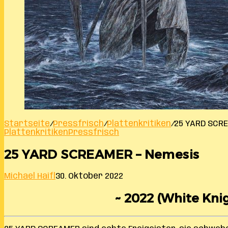
Startseite
/
Pressfrisch
/
Plattenkritiken
/
25 YARD SCR
Plattenkritiken
Pressfrisch
25 YARD SCREAMER – Nemesis
Michael Haifl
30. Oktober 2022
~ 2022 (White Knig