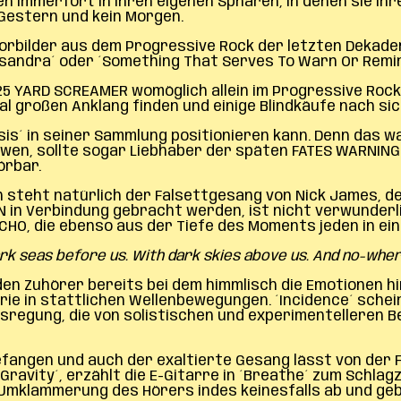
n immerfort in ihren eigenen Sphären, in denen sie ih
 Gestern und kein Morgen.
orbilder aus dem Progressive Rock der letzten Dekaden
ssandra´ oder ´Something That Serves To Warn Or Remin
25 YARD SCREAMER womöglich allein im Progressive Roc
 großen Anklang finden und einige Blindkäufe nach sic
esis´ in seiner Sammlung positionieren kann. Denn das w
en, sollte sogar Liebhaber der späten FATES WARNING 
örbar.
steht natürlich der Falsettgesang von Nick James, der 
 in Verbindung gebracht werden, ist nicht verwunderli
CHO, die ebenso aus der Tiefe des Moments jeden in ein
rk seas before us. With dark skies above us. And no-wher
n Zuhörer bereits bei dem himmlisch die Emotionen hin
horie in stattlichen Wellenbewegungen. ´Incidence´ sche
lsregung, die von solistischen und experimentelleren B
efangen und auch der exaltierte Gesang lässt von der 
avity´, erzählt die E-Gitarre in ´Breathe´ zum Schlag
 Umklammerung des Hörers indes keinesfalls ab und gebe