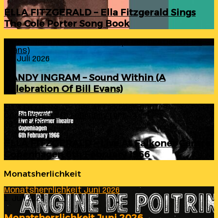
ELLA FITZGERALD – Ella Fitzgerald Sings
The Cole Porter Song Book
RANDY INGRAM – Sound Within (A Celebration Of Bill
Evans)
24. Juli 2026
RANDY INGRAM – Sound Within (A
Celebration Of Bill Evans)
ELLA FITZGERALD – Live At Falkoner Centre
Copenhagen 6th February 1966
23. Juli 2026
ELLA FITZGERALD – Live At Falkoner Centre
Copenhagen 6th February 1966
Monatsherlichkeit
Monatsherrlichkeit Juni 2026
1. Juli 2026
Monatsherrlichkeit Juni 2026