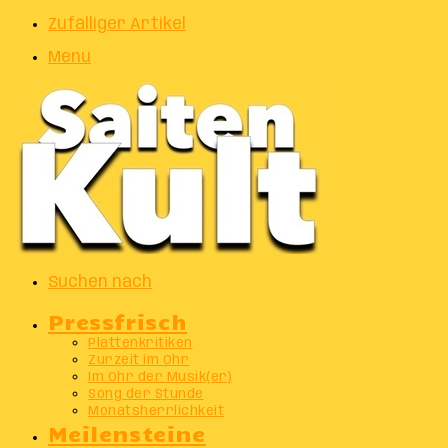
Zufälliger Artikel
Menu
Suchen nach
Pressfrisch
Plattenkritiken
Zurzeit im Ohr
Im Ohr der Musik(er)
Song der Stunde
Monatsherrlichkeit
Meilensteine