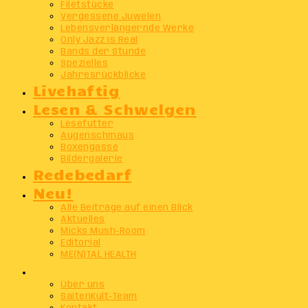
Filetstücke
Vergessene Juwelen
Lebensverlängernde Werke
Only Jazz Is Real
Bands der Stunde
Spezielles
Jahresrückblicke
Livehaftig
Lesen & Schwelgen
Lesefutter
Augenschmaus
Boxengasse
Bildergalerie
Redebedarf
Neu!
Alle Beiträge auf einen Blick
Aktuelles
Micks Mush-Room
Editorial
ME(N)TAL HEALTH
Info
Über uns
SaitenKult-Team