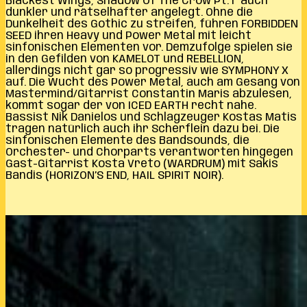
Blackest Wings, Shadow Of The Crow Pt. I´ auch
dunkler und rätselhafter angelegt. Ohne die
Dunkelheit des Gothic zu streifen, führen FORBIDDEN
SEED ihren Heavy und Power Metal mit leicht
sinfonischen Elementen vor. Demzufolge spielen sie
in den Gefilden von KAMELOT und REBELLION,
allerdings nicht gar so progressiv wie SYMPHONY X
auf. Die Wucht des Power Metal, auch am Gesang von
Mastermind/Gitarrist Constantin Maris abzulesen,
kommt sogar der von ICED EARTH recht nahe.
Bassist Nik Danielos und Schlagzeuger Kostas Matis
tragen natürlich auch ihr Scherflein dazu bei. Die
sinfonischen Elemente des Bandsounds, die
Orchester- und Chorparts verantworten hingegen
Gast-Gitarrist Kosta Vreto (WARDRUM) mit Sakis
Bandis (HORIZON’S END, HAIL SPIRIT NOIR).