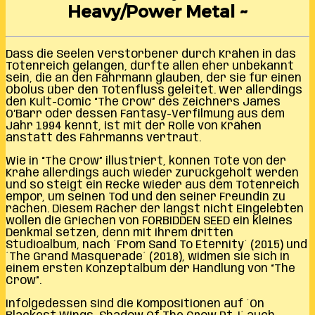
Heavy/Power Metal ~
Dass die Seelen Verstorbener durch Krähen in das
Totenreich gelangen, dürfte allen eher unbekannt
sein, die an den Fährmann glauben, der sie für einen
Obolus über den Totenfluss geleitet. Wer allerdings
den Kult-Comic “The Crow” des Zeichners James
O’Barr oder dessen Fantasy-Verfilmung aus dem
Jahr 1994 kennt, ist mit der Rolle von Krähen
anstatt des Fährmanns vertraut.
Wie in “The Crow” illustriert, können Tote von der
Krähe allerdings auch wieder zurückgeholt werden
und so steigt ein Recke wieder aus dem Totenreich
empor, um seinen Tod und den seiner Freundin zu
rächen. Diesem Rächer der längst nicht Eingelebten
wollen die Griechen von FORBIDDEN SEED ein kleines
Denkmal setzen, denn mit ihrem dritten
Studioalbum, nach ´From Sand To Eternity´ (2015) und
´The Grand Masquerade´ (2018), widmen sie sich in
einem ersten Konzeptalbum der Handlung von “The
Crow”.
Infolgedessen sind die Kompositionen auf ´On