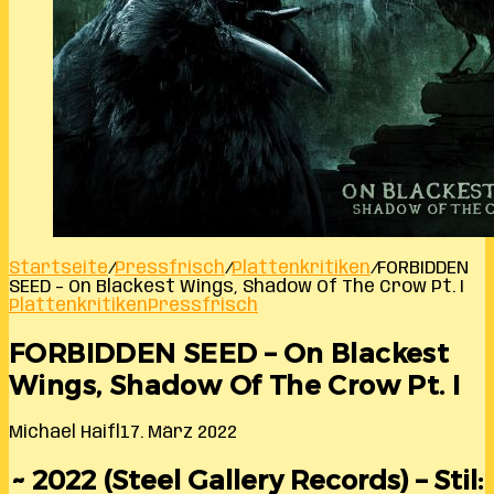
Startseite
/
Pressfrisch
/
Plattenkritiken
/
FORBIDDEN
SEED – On Blackest Wings, Shadow Of The Crow Pt. I
Plattenkritiken
Pressfrisch
FORBIDDEN SEED – On Blackest
Wings, Shadow Of The Crow Pt. I
Michael Haifl
17. März 2022
~ 2022 (Steel Gallery Records) – Stil: