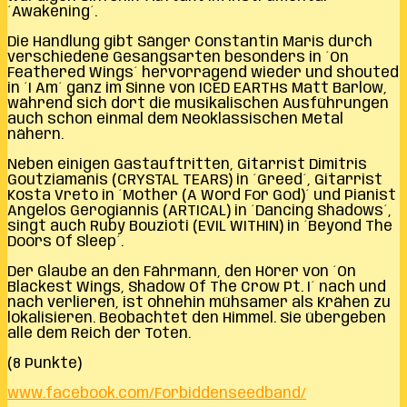
´Awakening´.
Die Handlung gibt Sänger Constantin Maris durch
verschiedene Gesangsarten besonders in ´On
Feathered Wings´ hervorragend wieder und shouted
in ´I Am´ ganz im Sinne von ICED EARTHs Matt Barlow,
während sich dort die musikalischen Ausführungen
auch schon einmal dem Neoklassischen Metal
nähern.
Neben einigen Gastauftritten, Gitarrist Dimitris
Goutziamanis (CRYSTAL TEARS) in ´Greed´, Gitarrist
Kosta Vreto in ´Mother (A Word For God)´ und Pianist
Angelos Gerogiannis (ARTICAL) in ´Dancing Shadows´,
singt auch Ruby Bouzioti (EVIL WITHIN) in ´Beyond The
Doors Of Sleep´.
Der Glaube an den Fährmann, den Hörer von ´On
Blackest Wings, Shadow Of The Crow Pt. I´ nach und
nach verlieren, ist ohnehin mühsamer als Krähen zu
lokalisieren. Beobachtet den Himmel. Sie übergeben
alle dem Reich der Toten.
(8 Punkte)
www.facebook.com/Forbiddenseedband/