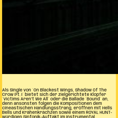
Als Single von ´On Blackest Wings, Shadow Of The
Crow Pt. I´ bietet sich der zielgerichtete Klopfer
´Victims Aren’t We All´ oder die Ballade ´Bound´ an,
denn ansonsten folgen die Kompositionen dem
cineastischen Handlungsstrang, eröffnen mit Hells
Bells und Krähenkrächzen sowie einem ROYAL HUNT-
würdigen Sinfonik-Auftakt im Instrumental