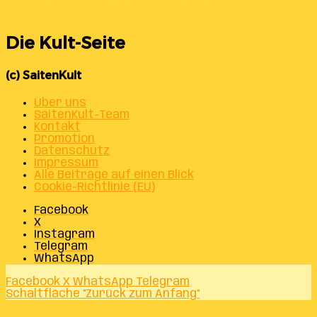
Die Kult-Seite
(c) SaitenKult
Über uns
SaitenKult-Team
Kontakt
Promotion
Datenschutz
Impressum
Alle Beiträge auf einen Blick
Cookie-Richtlinie (EU)
Facebook
X
Instagram
Telegram
WhatsApp
Facebook
X
WhatsApp
Telegram
Schaltfläche "Zurück zum Anfang"