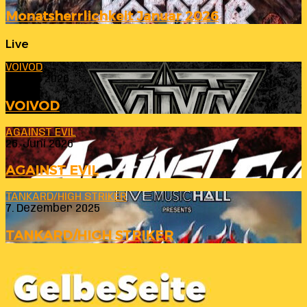
Monatsherrlichkeit Januar 2026
Live
VOIVOD
23. Juli 2026
VOIVOD
AGAINST EVIL
26. Juni 2026
AGAINST EVIL
TANKARD/HIGH STRIKER
7. Dezember 2025
TANKARD/HIGH STRIKER