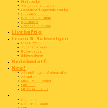
Filetstücke
Vergessene Juwelen
Lebensverlängernde Werke
Only Jazz Is Real
Bands der Stunde
Spezielles
Jahresrückblicke
Livehaftig
Lesen & Schwelgen
Lesefutter
Augenschmaus
Boxengasse
Bildergalerie
Redebedarf
Neu!
Alle Beiträge auf einen Blick
Aktuelles
Micks Mush-Room
Editorial
ME(N)TAL HEALTH
Info
Über uns
SaitenKult-Team