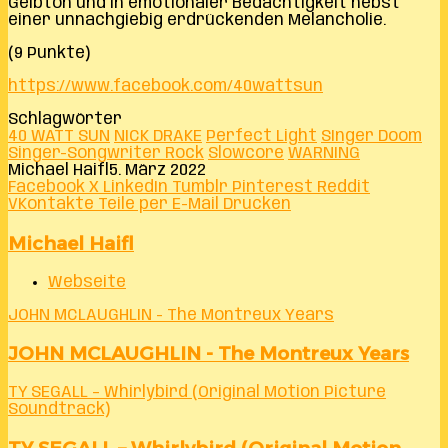
Gelbton und in emotionaler Bedächtigkeit nebst
einer unnachgiebig erdrückenden Melancholie.
(9 Punkte)
https://www.facebook.com/40wattsun
Schlagwörter
40 WATT SUN
NICK DRAKE
Perfect Light
SInger Doom
Singer-Songwriter Rock
Slowcore
WARNING
Michael Haifl
5. März 2022
Facebook
X
LinkedIn
Tumblr
Pinterest
Reddit
VKontakte
Teile per E-Mail
Drucken
Michael Haifl
Webseite
JOHN MCLAUGHLIN - The Montreux Years
JOHN MCLAUGHLIN - The Montreux Years
TY SEGALL – Whirlybird (Original Motion Picture
Soundtrack)