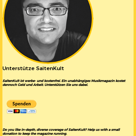
Unterstütze SaitenKult
SaitenKult ist werbe- und kostenfrei. Ein unabhängiges Musikmagazin kostet
dennoch Geld und Arbeit. Unterstützen Sie uns dabei.
Do you like in-depth, diverse coverage of SaitenKult? Help us with a small
donation to keep the magazine running.