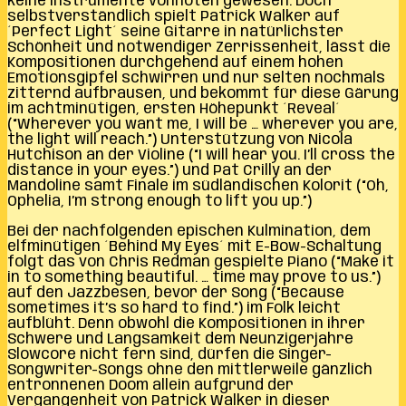
keine Instrumente vonnöten gewesen. Doch
selbstverständlich spielt Patrick Walker auf
´Perfect Light´ seine Gitarre in natürlichster
Schönheit und notwendiger Zerrissenheit, lässt die
Kompositionen durchgehend auf einem hohen
Emotionsgipfel schwirren und nur selten nochmals
zitternd aufbrausen, und bekommt für diese Gärung
im achtminütigen, ersten Höhepunkt ´Reveal´
(“Wherever you want me, I will be … wherever you are,
the light will reach.”) Unterstützung von Nicola
Hutchison an der Violine (“I will hear you. I’ll cross the
distance in your eyes.”) und Pat Crilly an der
Mandoline samt Finale im südländischen Kolorit (“Oh,
Ophelia, I’m strong enough to lift you up.”)
Bei der nachfolgenden epischen Kulmination, dem
elfminütigen ´Behind My Eyes´ mit E-Bow-Schaltung
folgt das von Chris Redman gespielte Piano (“Make it
in to something beautiful. … time may prove to us.”)
auf den Jazzbesen, bevor der Song (“Because
sometimes it’s so hard to find.”) im Folk leicht
aufblüht. Denn obwohl die Kompositionen in ihrer
Schwere und Langsamkeit dem Neunzigerjahre
Slowcore nicht fern sind, dürfen die Singer-
Songwriter-Songs ohne den mittlerweile gänzlich
entronnenen Doom allein aufgrund der
Vergangenheit von Patrick Walker in dieser