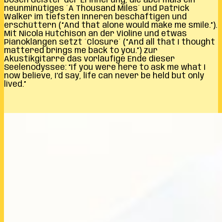
bösen Geister der Erinnerung, die abermals ein
neunminütiges ´A Thousand Miles´ und Patrick
Walker im tiefsten Inneren beschäftigen und
erschüttern (“And that alone would make me smile.”).
Mit Nicola Hutchison an der Violine und etwas
Pianoklängen setzt ´Closure´ (“And all that I thought
mattered brings me back to you.”) zur
Akustikgitarre das vorläufige Ende dieser
Seelenodyssee: “If you were here to ask me what I
now believe, I’d say, life can never be held but only
lived.”