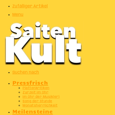
Zufälliger Artikel
Menu
Suchen nach
Pressfrisch
Plattenkritiken
Zurzeit im Ohr
Im Ohr der Musik(er)
Song der Stunde
Monatsherrlichkeit
Meilensteine