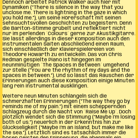
Dennoch arbeitet Patrick Walker auch hier mit
Dynamiken (“There is silence in the way that you
unclose me. There is lightning in the gaze in which
you hold me.”), um seine Hörerschaft mit seinen
sehnsuchtsvollen Geschichten zu begeistern. Denn
die Bariton-Stimme grübelt und reflektiert nicht
nur im perlenden ´Colours´ gerne zur Akustikgitarre.
Sie lässt allerdings in dieser Komposition auch den
instrumentalen Saiten abschließend einen Raum,
sich einschließlich der Klavierspielereien von
Theodore Howarth zu entwickeln. Das von Chris
Redman gespielte Piano ist hingegen im
neunminütigen ´The Spaces In Between´ umgehend
zur Stelle (“You are the rhythm of my days and the
spaces in between.”). Und so lässt das Rauschen der
Erinnerungen auch diese Komposition einige Minuten
lang rein instrumental ausklingen.
Weitere neun Minuten schlängeln sich die
schmerzhaften Erinnerungen (“The way they go by
reminds me of my pain.”) mit einem scheppernden
Schlagzeug durch die Nacht von ´Raise Me Up´. Doch
plötzlich wendet sich die Stimmung (“Maybe I’m losing
both of us.”) neuerlich in der Erkenntnis hin zur
Glückseligkeit (“Maybe I’m an island, but make me like
the sea.”). Letztlich sind es tatsächlich immer die