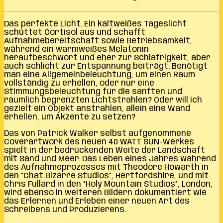
Das perfekte Licht. Ein kaltweißes Tageslicht
schüttet Cortisol aus und schafft
Aufnahmebereitschaft sowie Betriebsamkeit,
während ein warmweißes Melatonin
heraufbeschwört und eher zur Schläfrigkeit, aber
auch schlicht zur Entspannung beiträgt. Benötigt
man eine Allgemeinbeleuchtung, um einen Raum
vollständig zu erhellen, oder nur eine
Stimmungsbeleuchtung für die sanften und
räumlich begrenzten Lichtstrahlen? Oder will ich
gezielt ein Objekt anstrahlen, allein eine Wand
erhellen, um Akzente zu setzen?
Das von Patrick Walker selbst aufgenommene
Coverartwork des neuen 40 WATT SUN-Werkes
spielt in der bedrückenden Weite der Landschaft
mit Sand und Meer. Das Leben eines Jahres während
des Aufnahmeprozesses mit Theodore Howarth in
den “Chat Bizarre Studios”, Hertfordshire, und mit
Chris Fullard in den “Holy Mountain Studios”, London,
wird ebenso in weiteren Bildern dokumentiert wie
das Erlernen und Erleben einer neuen Art des
Schreibens und Produzierens.