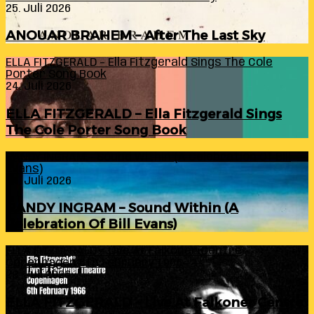
25. Juli 2026
ANOUAR BRAHEM – After The Last Sky
ELLA FITZGERALD – Ella Fitzgerald Sings The Cole
Porter Song Book
24. Juli 2026
ELLA FITZGERALD – Ella Fitzgerald Sings
The Cole Porter Song Book
RANDY INGRAM – Sound Within (A Celebration Of Bill
Evans)
24. Juli 2026
RANDY INGRAM – Sound Within (A
Celebration Of Bill Evans)
ELLA FITZGERALD – Live At Falkoner Centre
Copenhagen 6th February 1966
23. Juli 2026
ELLA FITZGERALD – Live At Falkoner Centre