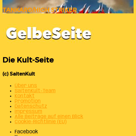
TANKARD/HIGH STRIKER
Die Kult-Seite
(c) SaitenKult
Über uns
SaitenKult-Team
Kontakt
Promotion
Datenschutz
Impressum
Alle Beiträge auf einen Blick
Cookie-Richtlinie (EU)
Facebook