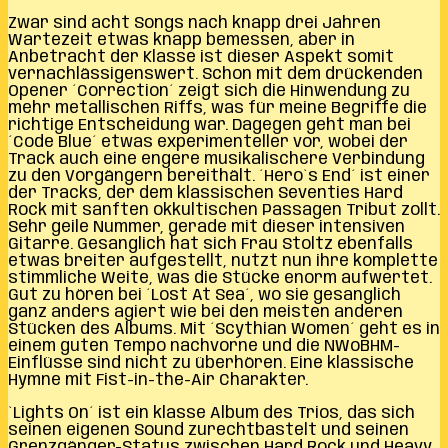
Zwar sind acht Songs nach knapp drei Jahren
Wartezeit etwas knapp bemessen, aber in
Anbetracht der Klasse ist dieser Aspekt somit
vernachlässigenswert. Schon mit dem drückenden
Opener ´Correction´ zeigt sich die Hinwendung zu
mehr metallischen Riffs, was für meine Begriffe die
richtige Entscheidung war. Dagegen geht man bei
´Code Blue´ etwas experimenteller vor, wobei der
Track auch eine engere musikalischere Verbindung
zu den Vorgängern bereithält. ´Hero`s End´ ist einer
der Tracks, der dem klassischen Seventies Hard
Rock mit sanften okkultischen Passagen Tribut zollt.
Sehr geile Nummer, gerade mit dieser intensiven
Gitarre. Gesanglich hat sich Frau Stoltz ebenfalls
etwas breiter aufgestellt, nutzt nun ihre komplette
stimmliche Weite, was die Stücke enorm aufwertet.
Gut zu hören bei ´Lost At Sea´, wo sie gesanglich
ganz anders agiert wie bei den meisten anderen
Stücken des Albums. Mit ´Scythian Women´ geht es in
einem guten Tempo nachvorne und die NWoBHM-
Einflüsse sind nicht zu überhören. Eine klassische
Hymne mit Fist-in-the-Air Charakter.
`Lights On´ ist ein klasse Album des Trios, das sich
seinen eigenen Sound zurechtbastelt und seinen
Grenzgänger-Status zwischen Hard Rock und Heavy