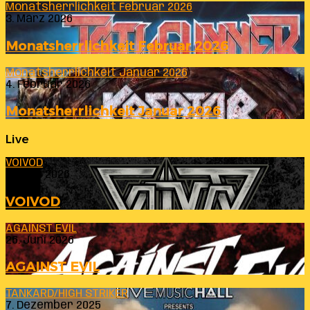
Monatsherrlichkeit Februar 2026
3. März 2026
Monatsherrlichkeit Februar 2026
Monatsherrlichkeit Januar 2026
4. Februar 2026
Monatsherrlichkeit Januar 2026
Live
VOIVOD
23. Juli 2026
VOIVOD
AGAINST EVIL
26. Juni 2026
AGAINST EVIL
TANKARD/HIGH STRIKER
7. Dezember 2025