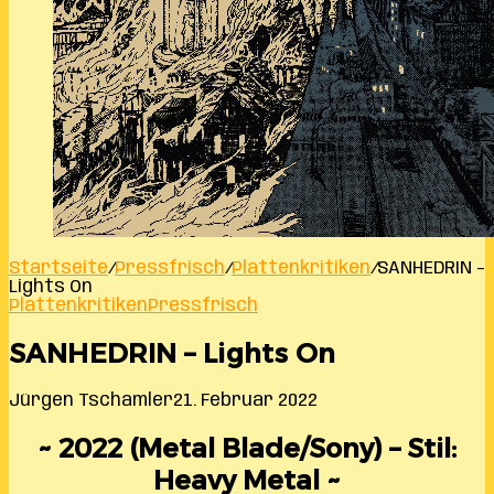
Startseite
/
Pressfrisch
/
Plattenkritiken
/
SANHEDRIN –
Lights On
Plattenkritiken
Pressfrisch
SANHEDRIN – Lights On
Jürgen Tschamler
21. Februar 2022
~ 2022 (Metal Blade/Sony) – Stil:
Heavy Metal ~