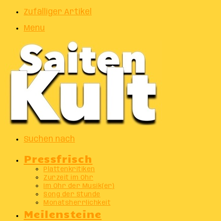
Zufälliger Artikel
Menu
Suchen nach
Pressfrisch
Plattenkritiken
Zurzeit im Ohr
Im Ohr der Musik(er)
Song der Stunde
Monatsherrlichkeit
Meilensteine