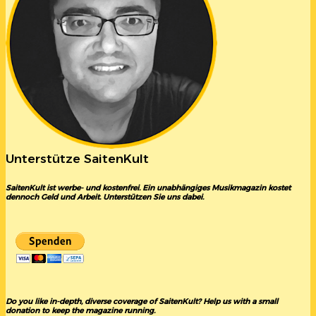
Unterstütze SaitenKult
SaitenKult ist werbe- und kostenfrei. Ein unabhängiges Musikmagazin kostet
dennoch Geld und Arbeit. Unterstützen Sie uns dabei.
Do you like in-depth, diverse coverage of SaitenKult? Help us with a small
donation to keep the magazine running.