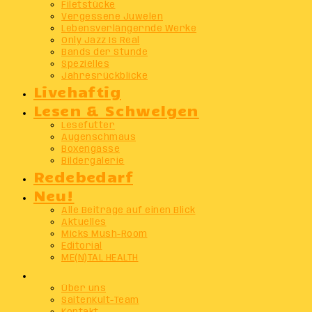
Filetstücke
Vergessene Juwelen
Lebensverlängernde Werke
Only Jazz Is Real
Bands der Stunde
Spezielles
Jahresrückblicke
Livehaftig
Lesen & Schwelgen
Lesefutter
Augenschmaus
Boxengasse
Bildergalerie
Redebedarf
Neu!
Alle Beiträge auf einen Blick
Aktuelles
Micks Mush-Room
Editorial
ME(N)TAL HEALTH
Info
Über uns
SaitenKult-Team