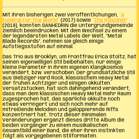
Mit ihren bisherigen zwei Veröffentlichungen, ´
A
Funeral For The World
´ (2017) sowie ´
The Poisoner
´
(2019), konnten SANHEDRIN die Untergrundgemeinde
ziemlich beeindrucken. Mit dem Wechsel zu einem
der legendärsten Metal Labels der Welt, “Metal
Blade Records”, nehmen sie gleich einige
Aufstiegsstufen auf einmal.
Das Trio aus Brooklyn, um Frontfrau Erica Stoltz, hat
seinen eigenwilligen Stil beibehalten, nur einige
kleine Parameter in ihrem eigenen Klangkosmos
verändert, bzw. verschoben. Der grundsätzliche Stil
aus Siebziger Hard Rock, klassischem Heavy Metal
der frühen Achtziger und einigen okkulten
Versatzstücken, hat sich dahingehend verändert,
dass man dem klassischen Heavy Metal mehr Raum
zugesprochen hat, das spärliche okkulte noch
etwas verringert und sich noch mehr auf
mitreißende Melodien und galoppierende Riffs
konzentriert hat. Trotz dieser minimalen
Veränderungen ergänzt dieses dritte Album die
beiden Vorgänger zu einem musikalischen
Gesamtbild einer Band, die eher ihren Instinkten
folgt als vorgegebenen Stilformaten.