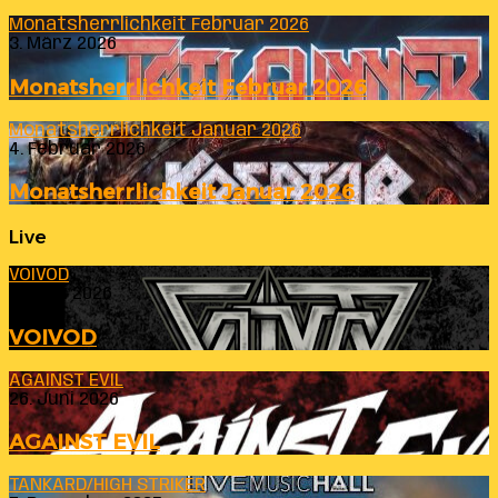
Monatsherrlichkeit Februar 2026
3. März 2026
Monatsherrlichkeit Februar 2026
Monatsherrlichkeit Januar 2026
4. Februar 2026
Monatsherrlichkeit Januar 2026
Live
VOIVOD
23. Juli 2026
VOIVOD
AGAINST EVIL
26. Juni 2026
AGAINST EVIL
TANKARD/HIGH STRIKER