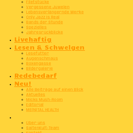
Filetstücke
Vergessene Juwelen
Lebensverlängernde Werke
Only Jazz Is Real
Bands der Stunde
Spezielles
Jahresrückblicke
Livehaftig
Lesen & Schwelgen
Lesefutter
Augenschmaus
Boxengasse
Bildergalerie
Redebedarf
Neu!
Alle Beiträge auf einen Blick
Aktuelles
Micks Mush-Room
Editorial
ME(N)TAL HEALTH
Info
Über uns
SaitenKult-Team