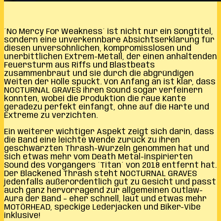
´No Mercy For Weakness´ ist nicht nur ein Songtitel,
sondern eine unverkennbare Absichtserklärung für
diesen unversöhnlichen, kompromisslosen und
unerbittlichen Extrem-Metall, der einen anhaltenden
Feuersturm aus Riffs und Blastbeats
zusammenbraut und sie durch die abgründigen
Weiten der Hölle spuckt. Von Anfang an ist klar, dass
NOCTURNAL GRAVES ihren Sound sogar verfeinern
konnten, wobei die Produktion die raue Kante
geradezu perfekt einfängt, ohne auf die Härte und
Extreme zu verzichten.
Ein weiterer wichtiger Aspekt zeigt sich darin, dass
die Band eine leichte Wende zurück zu ihren
geschwärzten Thrash-Wurzeln genommen hat und
sich etwas mehr vom Death Metal-inspirierten
Sound des Vorgängers ´Titan´ von 2018 entfernt hat.
Der Blackened Thrash steht NOCTURNAL GRAVES
jedenfalls außerordentlich gut zu Gesicht und passt
auch ganz hervorragend zur allgemeinen Outlaw-
Aura der Band – eher schnell, laut und etwas mehr
MOTÖRHEAD, speckige Lederjacken und Biker-Vibe
inklusive!