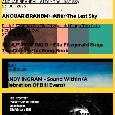
ANOUAR BRAHEM – After The Last Sky
25. Juli 2026
ANOUAR BRAHEM – After The Last Sky
ELLA FITZGERALD – Ella Fitzgerald Sings The Cole
Porter Song Book
24. Juli 2026
ELLA FITZGERALD – Ella Fitzgerald Sings
The Cole Porter Song Book
RANDY INGRAM – Sound Within (A Celebration Of Bill
Evans)
24. Juli 2026
RANDY INGRAM – Sound Within (A
Celebration Of Bill Evans)
ELLA FITZGERALD – Live At Falkoner Centre
Copenhagen 6th February 1966
23. Juli 2026
ELLA FITZGERALD – Live At Falkoner Centre