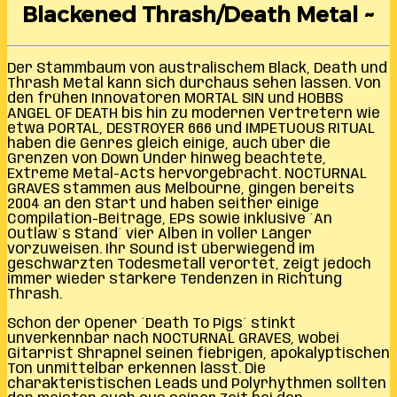
Blackened Thrash/Death Metal ~
Der Stammbaum von australischem Black, Death und
Thrash Metal kann sich durchaus sehen lassen. Von
den frühen Innovatoren MORTAL SIN und HOBBS
ANGEL OF DEATH bis hin zu modernen Vertretern wie
etwa PORTAL, DESTROYER 666 und IMPETUOUS RITUAL
haben die Genres gleich einige, auch über die
Grenzen von Down Under hinweg beachtete,
Extreme Metal-Acts hervorgebracht. NOCTURNAL
GRAVES stammen aus Melbourne, gingen bereits
2004 an den Start und haben seither einige
Compilation-Beiträge, EPs sowie inklusive ´An
Outlaw`s Stand´ vier Alben in voller Länger
vorzuweisen. Ihr Sound ist überwiegend im
geschwärzten Todesmetall verortet, zeigt jedoch
immer wieder stärkere Tendenzen in Richtung
Thrash.
Schon der Opener ´Death To Pigs´ stinkt
unverkennbar nach NOCTURNAL GRAVES, wobei
Gitarrist Shrapnel seinen fiebrigen, apokalyptischen
Ton unmittelbar erkennen lässt. Die
charakteristischen Leads und Polyrhythmen sollten