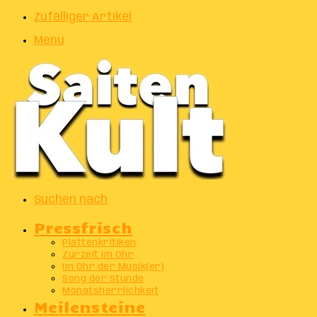
Zufälliger Artikel
Menu
Suchen nach
Pressfrisch
Plattenkritiken
Zurzeit im Ohr
Im Ohr der Musik(er)
Song der Stunde
Monatsherrlichkeit
Meilensteine