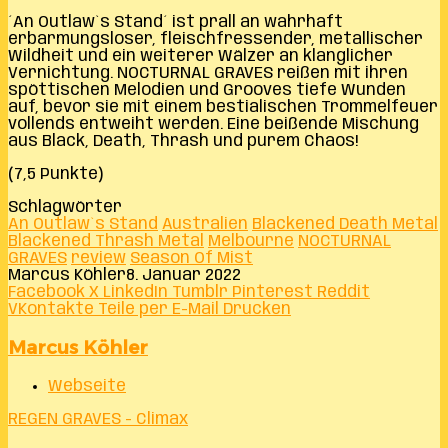
´An Outlaw`s Stand´ ist prall an wahrhaft
erbarmungsloser, fleischfressender, metallischer
Wildheit und ein weiterer Wälzer an klanglicher
Vernichtung. NOCTURNAL GRAVES reißen mit ihren
spöttischen Melodien und Grooves tiefe Wunden
auf, bevor sie mit einem bestialischen Trommelfeuer
vollends entweiht werden. Eine beißende Mischung
aus Black, Death, Thrash und purem Chaos!
(7,5 Punkte)
Schlagwörter
An Outlaw`s Stand
Australien
Blackened Death Metal
Blackened Thrash Metal
Melbourne
NOCTURNAL
GRAVES
review
Season Of Mist
Marcus Köhler
8. Januar 2022
Facebook
X
LinkedIn
Tumblr
Pinterest
Reddit
VKontakte
Teile per E-Mail
Drucken
Marcus Köhler
Webseite
REGEN GRAVES - Climax