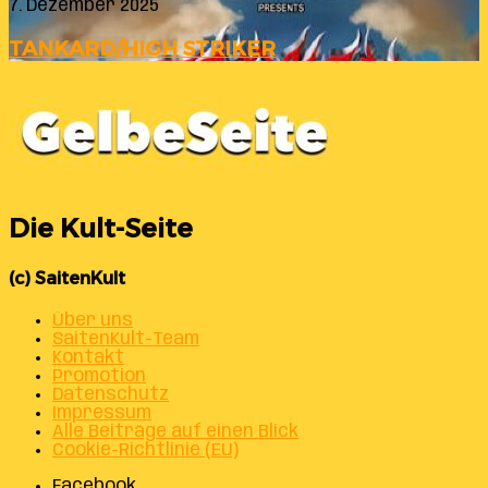
7. Dezember 2025
TANKARD/HIGH STRIKER
Die Kult-Seite
(c) SaitenKult
Über uns
SaitenKult-Team
Kontakt
Promotion
Datenschutz
Impressum
Alle Beiträge auf einen Blick
Cookie-Richtlinie (EU)
Facebook