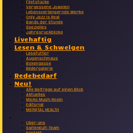
Filetstücke
Vergessene Juwelen
Lebensverlängernde Werke
Only Jazz Is Real
Bands der Stunde
Spezielles
Jahresrückblicke
Livehaftig
Lesen & Schwelgen
Lesefutter
Augenschmaus
Boxengasse
Bildergalerie
Redebedarf
Neu!
Alle Beiträge auf einen Blick
Aktuelles
Micks Mush-Room
Editorial
ME(N)TAL HEALTH
Info
Über uns
SaitenKult-Team