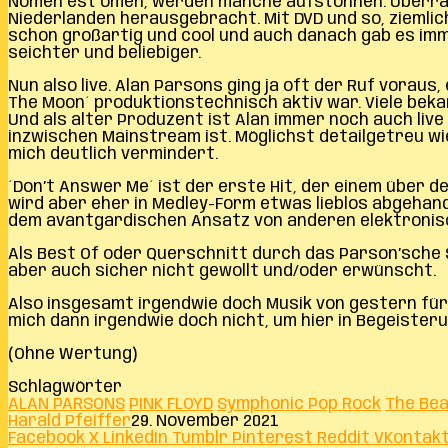
Nomen est omen, werden manche aufstöhnen. Überrasch
Niederlanden herausgebracht. Mit DVD und so, ziemlich
schon großartig und cool und auch danach gab es imme
seichter und beliebiger.
Nun also live. Alan Parsons ging ja oft der Ruf voraus
The Moon´ produktionstechnisch aktiv war. Viele bek
Und als alter Produzent ist Alan immer noch auch liv
inzwischen Mainstream ist. Möglichst detailgetreu wie
mich deutlich vermindert.
´Don’t Answer Me´ ist der erste Hit, der einem über de
wird aber eher in Medley-Form etwas lieblos abgehande
dem avantgardischen Ansatz von anderen elektronis
Als Best Of oder Querschnitt durch das Parson’sche 
aber auch sicher nicht gewollt und/oder erwünscht.
Also insgesamt irgendwie doch Musik von gestern für L
mich dann irgendwie doch nicht, um hier in Begeiste
(Ohne Wertung)
Schlagwörter
ALAN PARSONS
PINK FLOYD
Symphonic Pop Rock
The Bea
Harald Pfeiffer
29. November 2021
Facebook
X
LinkedIn
Tumblr
Pinterest
Reddit
VKontak