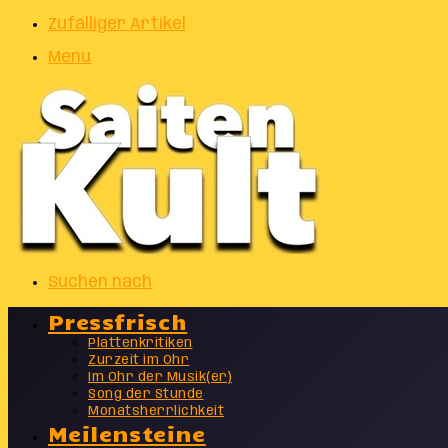
Zufälliger Artikel
Menu
Suchen nach
Pressfrisch
Plattenkritiken
Zurzeit im Ohr
Im Ohr der Musik(er)
Song der Stunde
Monatsherrlichkeit
Meilensteine