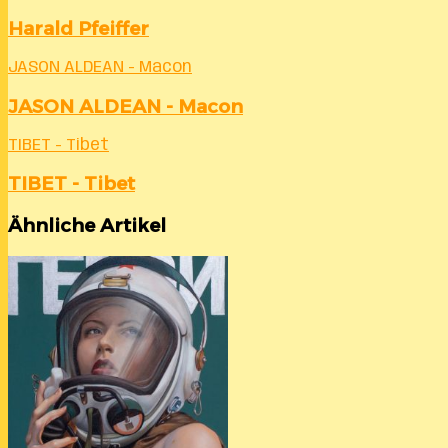
Harald Pfeiffer
JASON ALDEAN - Macon
JASON ALDEAN - Macon
TIBET - Tibet
TIBET - Tibet
Ähnliche Artikel