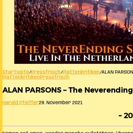
Startseite
/
Pressfrisch
/
Plattenkritiken
/
ALAN PARSONS
Plattenkritiken
Pressfrisch
ALAN PARSONS – The Neverending S
Harald Pfeiffer
29. November 2021
~ 20