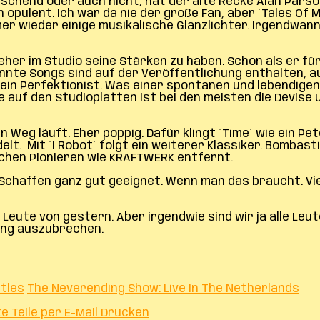
end oder auch nicht, hat der alte Recke Alan Parsons
 opulent. Ich war da nie der große Fan, aber ´Tales Of 
r wieder einige musikalische Glanzlichter. Irgendwann
, eher im Studio seine Stärken zu haben. Schon als er fü
annte Songs sind auf der Veröffentlichung enthalten, 
e ein Perfektionist. Was einer spontanen und lebendig
 auf den Studioplatten ist bei den meisten die Devise 
n Weg läuft. Eher poppig. Dafür klingt ´Time´ wie ein P
lt. Mit ´I Robot´ folgt ein weiterer Klassiker. Bombast
chen Pionieren wie KRAFTWERK entfernt.
Schaffen ganz gut geeignet. Wenn man das braucht. Vie
eute von gestern. Aber irgendwie sind wir ja alle Leut
rung auszubrechen.
tles
The Neverending Show: Live In The Netherlands
te
Teile per E-Mail
Drucken