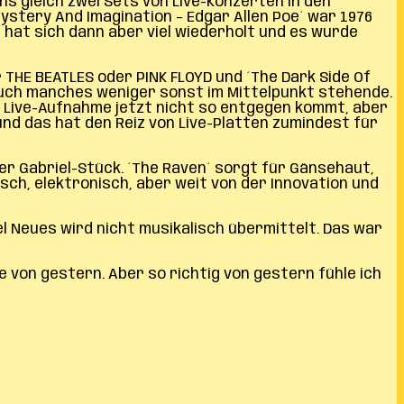
 gleich zwei Sets von Live-Konzerten in den
Mystery And Imagination – Edgar Allen Poe´ war 1976
 hat sich dann aber viel wiederholt und es wurde
r THE BEATLES oder PINK FLOYD und ´The Dark Side Of
auch manches weniger sonst im Mittelpunkt stehende.
en Live-Aufnahme jetzt nicht so entgegen kommt, aber
und das hat den Reiz von Live-Platten zumindest für
eter Gabriel-Stück. ´The Raven´ sorgt für Gänsehaut,
isch, elektronisch, aber weit von der Innovation und
l Neues wird nicht musikalisch übermittelt. Das war
e von gestern. Aber so richtig von gestern fühle ich