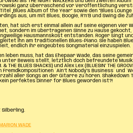
Turowski als THE NIGHT WALKERS und dem zweiten Album 
rowski ganz überraschend vor Veröffentlichung versta
n Titel „Blues Album of the Year“ sowie den “Blues Loun
rdings aus, um mit Blues, Boogie, R’n’B und Swing die 
n, hat sich erst einmal allein auf seine eigenen vier 
et, sondern im übertragenen Sinne zu Hause gekocht, 
 langweilige Hausmannskost entstanden. Roger singt un
egleitet ihn am traditionellen Blues-Piano. Sie haben Bl
eit, endlich ihr eingeübtes Songmaterial einzuspielen.
en leben muss, hat das Ehepaar Wade, das seine gemein
unter Beweis stellt, letztlich doch befreundete Musike
 & THE BLUES SHACKS) und Alex Lex (BLUESIN’ THE GROOV
en Fremdkompositionen ´Ain’t Nobody’s Business´ und ´W
rzahl aller Songs an der Gitarre zu hören. Shakedown T
kein perfektes Dinner for Blues geworden ist?!
Silberling.
 MARION WADE