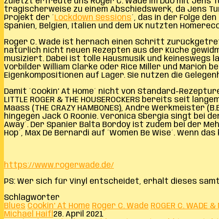
Zuletzt erfreute uns Roger C. Wade im Duo mit Jens 
tragischerweise zu einem Abschiedswerk, da Jens Tu
Projekt der ´
Lockdown Sessions
´, das in der Folge de
Spanien, Belgien, Italien und dem UK nutzten Homereco
Roger C. Wade ist hernach einen Schritt zurückgetrete
natürlich nicht neuen Rezepten aus der Küche gewidm
musiziert. Dabei ist tolle Hausmusik und keineswegs
Vorbilder William Clarke oder Rice Miller und Marion b
Eigenkompositionen auf Lager. Sie nutzen die Gelegenh
Damit ´Cookin’ At Home´ nicht von Standard-Rezeptur
LITTLE ROGER & THE HOUSEROCKERS bereits seit langem 
Maass (THE CRAZY HAMBONES), Andre Werkmeister (B.B.
hingegen Jack O Roonie. Veronica Sbergia singt bei d
Away´. Der Spanier Balta Bordoy ist zudem bei der Meh
Hop´, Max De Bernardi auf ´Women Be Wise´. Wenn das 
https://www.rogerwade.de/
PS: Wer sich für Vinyl entscheidet, erhält dieses samt 
Schlagwörter
Blues
Cookin' At Home
Roger C. Wade
ROGER C. WADE &
Michael Haifl
28. April 2021