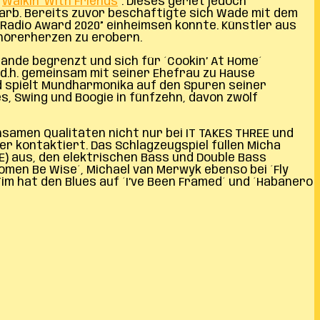
´
Walkin‘ With Friends
´. Dieses geriet jedoch
rb. Bereits zuvor beschäftigte sich Wade mit dem
ge Radio Award 2020” einheimsen konnte. Künstler aus
Zuhörerherzen zu erobern.
Wände begrenzt und sich für ´Cookin’ At Home´
d.h. gemeinsam mit seiner Ehefrau zu Hause
d spielt Mundharmonika auf den Spuren seiner
ues, Swing und Boogie in fünfzehn, davon zwölf
samen Qualitäten nicht nur bei IT TAKES THREE und
r kontaktiert. Das Schlagzeugspiel füllen Micha
E) aus, den elektrischen Bass und Double Bass
omen Be Wise´, Michael van Merwyk ebenso bei ´Fly
im hat den Blues auf ´I’ve Been Framed´ und ´Habanero