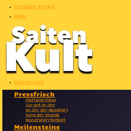
Zufälliger Artikel
Menu
Suchen nach
Pressfrisch
Plattenkritiken
Zurzeit im Ohr
Im Ohr der Musik(er)
Song der Stunde
Monatsherrlichkeit
Meilensteine