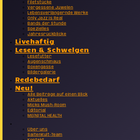
Filetstücke
Vergessene Juwelen
Lebensverlängernde Werke
Only Jazz Is Real
Bands der Stunde
Spezielles
Jahresrückblicke
Livehaftig
Lesen & Schwelgen
Lesefutter
Augenschmaus
Boxengasse
Bildergalerie
Redebedarf
Neu!
Alle Beiträge auf einen Blick
Aktuelles
Micks Mush-Room
Editorial
ME(N)TAL HEALTH
Info
Über uns
SaitenKult-Team