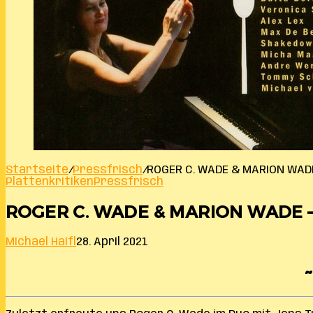
Startseite
/
Pressfrisch
/
ROGER C. WADE & MARION WADE
Plattenkritiken
Pressfrisch
ROGER C. WADE & MARION WADE – 
Michael Haifl
28. April 2021
~