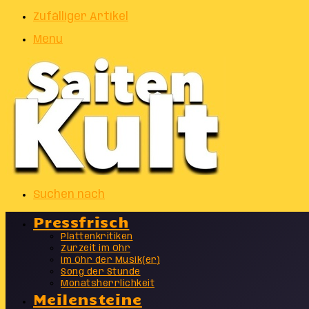
Zufälliger Artikel
Menu
Suchen nach
Pressfrisch
Plattenkritiken
Zurzeit im Ohr
Im Ohr der Musik(er)
Song der Stunde
Monatsherrlichkeit
Meilensteine