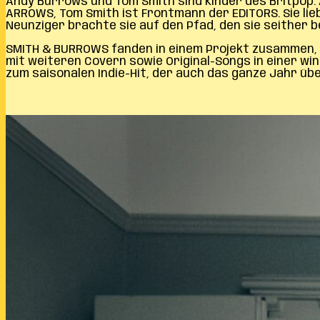
Andy Burrows und Tom Smith sind Kinder des Britpop. 
ARROWS, Tom Smith ist Frontmann der EDITORS. Sie lieb
Neunziger brachte sie auf den Pfad, den sie seither 
SMITH & BURROWS fanden in einem Projekt zusammen, in
mit weiteren Covern sowie Original-Songs in einer w
zum saisonalen Indie-Hit, der auch das ganze Jahr ü