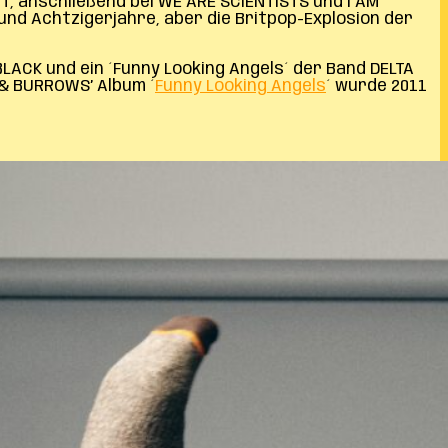
, anschließend bei WE ARE SCIENTISTS und I AM
 und Achtzigerjahre, aber die Britpop-Explosion der
LACK und ein ´Funny Looking Angels´ der Band DELTA
 & BURROWS’ Album ´
Funny Looking Angels
´ wurde 2011