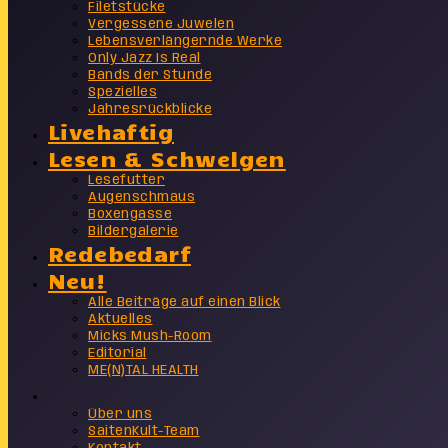
Filetstücke
Vergessene Juwelen
Lebensverlängernde Werke
Only Jazz Is Real
Bands der Stunde
Spezielles
Jahresrückblicke
Livehaftig
Lesen & Schwelgen
Lesefutter
Augenschmaus
Boxengasse
Bildergalerie
Redebedarf
Neu!
Alle Beiträge auf einen Blick
Aktuelles
Micks Mush-Room
Editorial
ME(N)TAL HEALTH
Info
Über uns
SaitenKult-Team