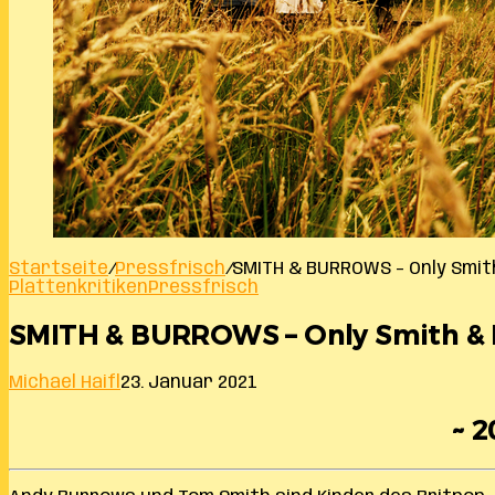
Startseite
/
Pressfrisch
/
SMITH & BURROWS – Only Smit
Plattenkritiken
Pressfrisch
SMITH & BURROWS – Only Smith & 
Michael Haifl
23. Januar 2021
~ 2