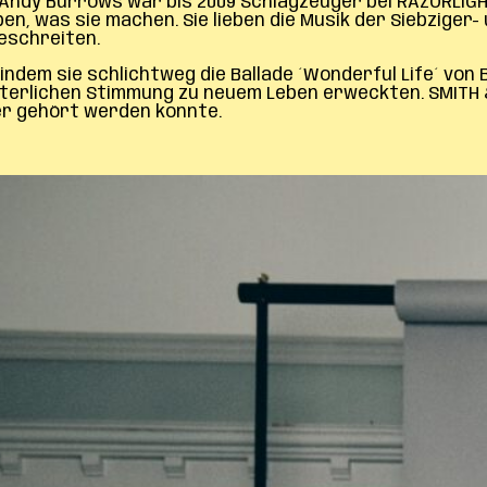
Andy Burrows war bis 2009 Schlagzeuger bei RAZORLIGHT
en, was sie machen. Sie lieben die Musik der Siebziger-
beschreiten.
dem sie schlichtweg die Ballade ´Wonderful Life´ von B
interlichen Stimmung zu neuem Leben erweckten. SMITH
ber gehört werden konnte.