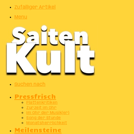
Zufälliger Artikel
Menu
Suchen nach
Pressfrisch
Plattenkritiken
Zurzeit im Ohr
Im Ohr der Musik(er)
Song der Stunde
Monatsherrlichkeit
Meilensteine