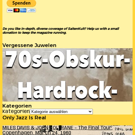
Do you like in-depth, diverse coverage of SaitenKult? Help us with a small
donation to keep the magazine running.
Vergessene Juwelen
Kategorien
Kategorien
Only Jazz Is Real
MILES DAVIS & JOHN COLTRANE – The Final Tour:
Copenhagen, March 24, 1960