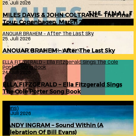
26. Juli 2026
MILES DAVIS & JOHN COLTRANE – The Final
Tour: Copenhagen, March 24, 1960
ANOUAR BRAHEM – After The Last Sky
25. Juli 2026
ANOUAR BRAHEM – After The Last Sky
ELLA FITZGERALD – Ella Fitzgerald Sings The Cole
Porter Song Book
24. Juli 2026
ELLA FITZGERALD – Ella Fitzgerald Sings
The Cole Porter Song Book
RANDY INGRAM – Sound Within (A Celebration Of Bill
Evans)
24. Juli 2026
RANDY INGRAM – Sound Within (A
Celebration Of Bill Evans)