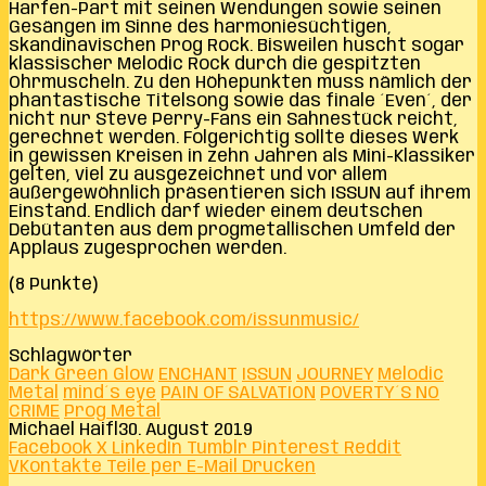
Harfen-Part mit seinen Wendungen sowie seinen
Gesängen im Sinne des harmoniesüchtigen,
skandinavischen Prog Rock. Bisweilen huscht sogar
klassischer Melodic Rock durch die gespitzten
Ohrmuscheln. Zu den Höhepunkten muss nämlich der
phantastische Titelsong sowie das finale ´Even´, der
nicht nur Steve Perry-Fans ein Sahnestück reicht,
gerechnet werden. Folgerichtig sollte dieses Werk
in gewissen Kreisen in zehn Jahren als Mini-Klassiker
gelten, viel zu ausgezeichnet und vor allem
außergewöhnlich präsentieren sich ISSUN auf ihrem
Einstand. Endlich darf wieder einem deutschen
Debütanten aus dem progmetallischen Umfeld der
Applaus zugesprochen werden.
(8 Punkte)
https://www.facebook.com/issunmusic/
Schlagwörter
Dark Green Glow
ENCHANT
ISSUN
JOURNEY
Melodic
Metal
mind´s eye
PAIN OF SALVATION
POVERTY´S NO
CRIME
Prog Metal
Michael Haifl
30. August 2019
Facebook
X
LinkedIn
Tumblr
Pinterest
Reddit
VKontakte
Teile per E-Mail
Drucken