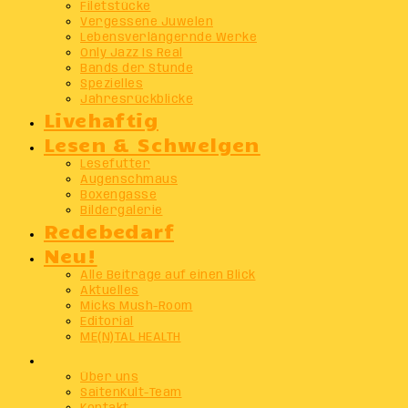
Filetstücke
Vergessene Juwelen
Lebensverlängernde Werke
Only Jazz Is Real
Bands der Stunde
Spezielles
Jahresrückblicke
Livehaftig
Lesen & Schwelgen
Lesefutter
Augenschmaus
Boxengasse
Bildergalerie
Redebedarf
Neu!
Alle Beiträge auf einen Blick
Aktuelles
Micks Mush-Room
Editorial
ME(N)TAL HEALTH
Info
Über uns
SaitenKult-Team