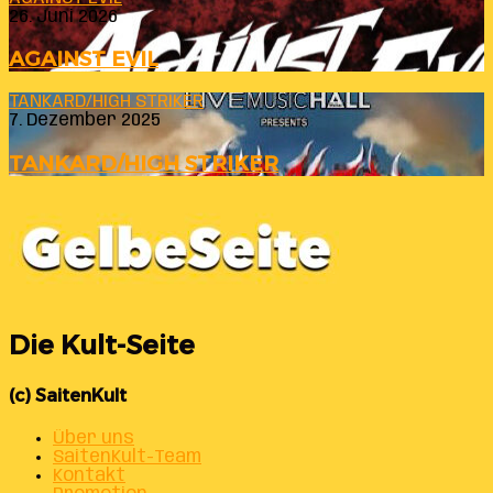
26. Juni 2026
AGAINST EVIL
TANKARD/HIGH STRIKER
7. Dezember 2025
TANKARD/HIGH STRIKER
Die Kult-Seite
(c) SaitenKult
Über uns
SaitenKult-Team
Kontakt