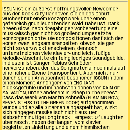
ISSUN ist ein äußerst hoffnungsvoller Newcomer
aus der Rock-City Hannover. Gleich das Debüt
wuchert mit einem Konzeptwerk über einen
gefährlich grün leuchtenden Wald. Dabei ist ´Dark
Green Glow´ nach dreijähriger Vorbereitung eine
musikalisch gar nicht so grollend umgesetzte
Horrorgeschichte. Die Kompositionen darf sich der
Hörer zwar langsam erarbeiten, obwohl sie gar
nicht so verzwickt erscheinen, dennoch
unterstreichen viele Klavier- und leichtfüßige
Melodie-Abschnitte ein feingliedriges Soundgebilde.
In diesem ist Sänger Tobias Schröder
hervorzuheben, der das Songmaterial nochmals auf
eine höhere Ebene transportiert. Aber nicht nur
durch seinen Anwesenheit bescheren ISSUN in dem
einen Moment Anhängern von ENCHANT
Glücksgefühle und im nächsten denen von PAIN OF
SALVATION, unter anderem in ´Sleep In The Forest´.
Dass das Werk von Martin Schnella (FLAMING ROW,
SEVEN STEPS TO THE GREEN DOOR) aufgenommen
wurde und er alle Gitarren eingespielt hat, wirkt
sich hingegen musikalisch nicht aus. Der
siebzehnminütige Longtrack ´Tempest Of Laughter´
überrascht neben der langen, vom Klavier
begleiteten Einleitung und einem himmlischen