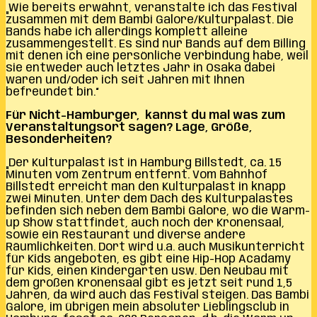
„Wie bereits erwähnt, veranstalte ich das Festival
zusammen mit dem Bambi Galore/Kulturpalast. Die
Bands habe ich allerdings komplett alleine
zusammengestellt. Es sind nur Bands auf dem Billing
mit denen ich eine persönliche Verbindung habe, weil
sie entweder auch letztes Jahr in Osaka dabei
waren und/oder ich seit Jahren mit Ihnen
befreundet bin.“
Für Nicht-Hamburger, kannst du mal was zum
Veranstaltungsort sagen? Lage, Größe,
Besonderheiten?
„Der Kulturpalast ist in Hamburg Billstedt, ca. 15
Minuten vom Zentrum entfernt. Vom Bahnhof
Billstedt erreicht man den Kulturpalast in knapp
zwei Minuten. Unter dem Dach des Kulturpalastes
befinden sich neben dem Bambi Galore, wo die Warm-
up Show stattfindet, auch noch der Kronensaal,
sowie ein Restaurant und diverse andere
Räumlichkeiten. Dort wird u.a. auch Musikunterricht
für Kids angeboten, es gibt eine Hip-Hop Acadamy
für Kids, einen Kindergarten usw. Den Neubau mit
dem großen Kronensaal gibt es jetzt seit rund 1,5
Jahren, da wird auch das Festival steigen. Das Bambi
Galore, im übrigen mein absoluter Lieblingsclub in