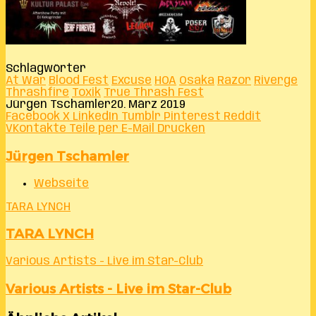
Schlagwörter
At War
Blood Fest
Excuse
HOA
Osaka
Razor
Riverge
Thrashfire
Toxik
True Thrash Fest
Jürgen Tschamler
20. März 2019
Facebook
X
LinkedIn
Tumblr
Pinterest
Reddit
VKontakte
Teile per E-Mail
Drucken
Jürgen Tschamler
Webseite
TARA LYNCH
TARA LYNCH
Various Artists - Live im Star-Club
Various Artists - Live im Star-Club