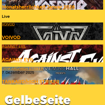
Monatsherrlichkeit Januar 2026
Live
VOIVOD
23. Juli 2026
VOIVOD
AGAINST EVIL
26. Juni 2026
AGAINST EVIL
TANKARD/HIGH STRIKER
7. Dezember 2025
TANKARD/HIGH STRIKER