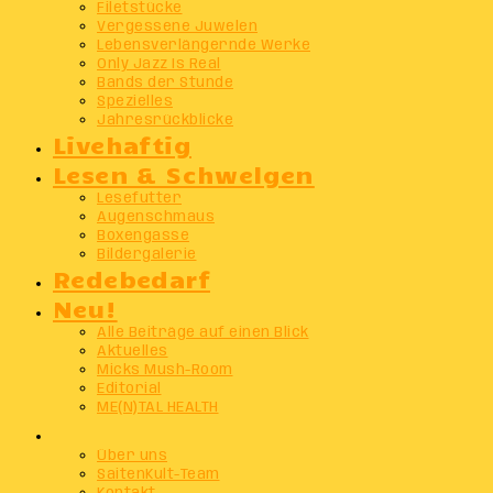
Filetstücke
Vergessene Juwelen
Lebensverlängernde Werke
Only Jazz Is Real
Bands der Stunde
Spezielles
Jahresrückblicke
Livehaftig
Lesen & Schwelgen
Lesefutter
Augenschmaus
Boxengasse
Bildergalerie
Redebedarf
Neu!
Alle Beiträge auf einen Blick
Aktuelles
Micks Mush-Room
Editorial
ME(N)TAL HEALTH
Info
Über uns
SaitenKult-Team