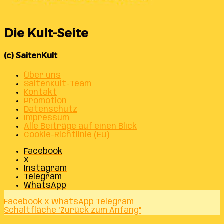
Die Kult-Seite
(c) SaitenKult
Über uns
SaitenKult-Team
Kontakt
Promotion
Datenschutz
Impressum
Alle Beiträge auf einen Blick
Cookie-Richtlinie (EU)
Facebook
X
Instagram
Telegram
WhatsApp
Facebook
X
WhatsApp
Telegram
Schaltfläche "Zurück zum Anfang"