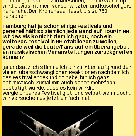
Hamburg, fasst ca. 200 Personen, d.h. die Warm up
wird etwas intimer, verschwitzter und kuscheliger…
hahahaha. Der Kronensaal fasst bis zu 750
Personen.“
Hamburg hat ja schon einige Festivals und
generell hält so ziemlich jede Band auf Tour in HH.
Ist das Risiko nicht ziemlich groß, noch ein
weiteres Festival in HH etablieren zu wollen,
gerade weil die Leute/Fans auf ein Überangebot
an musikalischen Veranstaltungen zurückgreifen
können?
„Grundsätzlich stimme ich Dir zu. Aber aufgrund der
vielen, überschwänglichen Reaktionen nachdem ich
das Festival angekündigt habe, bin ich ganz
optimistisch. Zumal mir auch schon mehrfach
bestätigt wurde, dass es kein wirklich
vergleichbares Festival gibt. Und selbst wenn doch…
wir versuchen es jetzt einfach mal.“