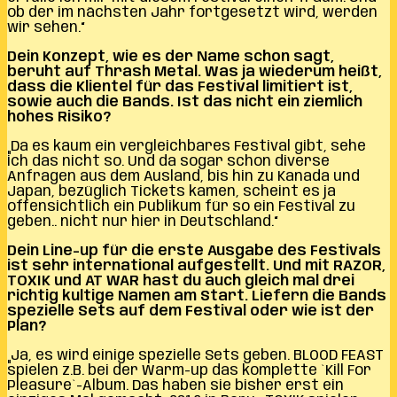
ob der im nächsten Jahr fortgesetzt wird, werden
wir sehen.“
Dein Konzept, wie es der Name schon sagt,
beruht auf Thrash Metal. Was ja wiederum heißt,
dass die Klientel für das Festival limitiert ist,
sowie auch die Bands. Ist das nicht ein ziemlich
hohes Risiko?
„Da es kaum ein vergleichbares Festival gibt, sehe
ich das nicht so. Und da sogar schon diverse
Anfragen aus dem Ausland, bis hin zu Kanada und
Japan, bezüglich Tickets kamen, scheint es ja
offensichtlich ein Publikum für so ein Festival zu
geben.. nicht nur hier in Deutschland.“
Dein Line-up für die erste Ausgabe des Festivals
ist sehr international aufgestellt. Und mit RAZOR,
TOXIK und AT WAR hast du auch gleich mal drei
richtig kultige Namen am Start. Liefern die Bands
spezielle Sets auf dem Festival oder wie ist der
Plan?
„Ja, es wird einige spezielle Sets geben. BLOOD FEAST
spielen z.B. bei der Warm-up das komplette `Kill For
Pleasure`-Album. Das haben sie bisher erst ein