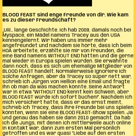
BLOOD FEAST sind enge Freunde von dir. Wie kam
es zu dieser Freundschaft?
„Uiii… lange Geschichte. Ich hab 2009, damals noch bei
Myspace, ein Mädel namens Tracey aus den USA
kennengelernt. Wir haben uns immer mehr
angefreundet und nachdem sie hörte, dass ich beim
HOA arbeitete, erzählte sie mir von Freunden, die
eine Band namens WITHOUT END hätten und die gerne
mal wieder in Europa spielen würden. Sie erwähnte
dann noch, dass es sich um ehemalige Mitglieder von
BLOOD FEAST handelt. Normalerweise ignoriere ich
solche Anfragen, aber da Tracey so super nett war,
schrieb ich Jürgen von Hellion eine Email und fragte
ihn ob man da was machen könnte. Seine Antwort
war in etwa “WITHOUT END kennt kein Schwein, aber
BLOOD FEAST würde ich sofort buchen!”. Nachdem ich
mich versichert hatte, dass er das ernst meint,
schrieb ich Tracey, dass ihre Freunde bei uns spielen
könnten, wenn sie eine BLOOD FEAST-Show spielen. Ja
und genau das haben sie dann 2010 gemacht. Da hab
ich die Jungs, mit denen ich mittlerweile auch online
in Kontakt war, dann zum ersten Mal persönlich
getroffen und es war quasi “Liebe auf den ersten