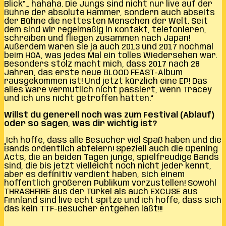
Blick”… hahaha. Die Jungs sind nicht nur live auf der
Bühne der absolute Hammer, sondern auch abseits
der Bühne die nettesten Menschen der Welt. Seit
dem sind wir regelmäßig in Kontakt, telefonieren,
schreiben und fliegen zusammen nach Japan!
Außerdem waren sie ja auch 2013 und 2017 nochmal
beim HOA, was jedes Mal ein tolles Wiedersehen war.
Besonders stolz macht mich, dass 2017 nach 28
Jahren, das erste neue BLOOD FEAST-Album
rausgekommen ist! Und jetzt kürzlich eine EP! Das
alles wäre vermutlich nicht passiert, wenn Tracey
und ich uns nicht getroffen hätten.“
Willst du generell noch was zum Festival (Ablauf)
oder so sagen, was dir wichtig ist?
„Ich hoffe, dass alle Besucher viel Spaß haben und die
Bands ordentlich abfeiern! Speziell auch die Opening
Acts, die an beiden Tagen junge, spielfreudige Bands
sind, die bis jetzt vielleicht noch nicht jeder kennt,
aber es definitiv verdient haben, sich einem
hoffentlich größeren Publikum vorzustellen! Sowohl
THRASHFIRE aus der Türkei als auch EXCUSE aus
Finnland sind live echt spitze und ich hoffe, dass sich
das kein TTF-Besucher entgehen läßt!!!