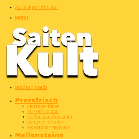
Zufälliger Artikel
Menu
Suchen nach
Pressfrisch
Plattenkritiken
Zurzeit im Ohr
Im Ohr der Musik(er)
Song der Stunde
Monatsherrlichkeit
Meilensteine