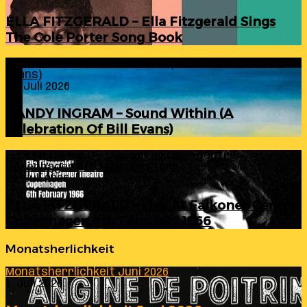
ELLA FITZGERALD – Ella Fitzgerald Sings
The Cole Porter Song Book
RANDY INGRAM – Sound Within (A Celebration Of Bill
Evans)
24. Juli 2026
RANDY INGRAM – Sound Within (A
Celebration Of Bill Evans)
ELLA FITZGERALD – Live At Falkoner Centre
Copenhagen 6th February 1966
23. Juli 2026
ELLA FITZGERALD – Live At Falkoner Centre
Copenhagen 6th February 1966
Monatsherlichkeit
Monatsherrlichkeit Juni 2026
1. Juli 2026