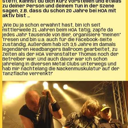
Steffi, kannst du dich kurz vorstellen und etwas
zu deiner Person und deinem Tun in der Szene
sagen, z.B. dass du schon 20 Jahre bei HOA mit
aktiv bist …
„Wie Du ja schon erwähnt hast, bin ich seit
mittlerweile 21 Jahren beim HOA tätig, zapfe da
jedes Jahr tausende von Bier, organisiere “meinen”
Tresen und bin u.a. auch für die Facebook-Seite
zuständig. Außerdem hab ich 3,5 Jahre im damals
legendären Headbangers Ballroom gearbeitet, zu
Zeiten als der HOA Veranstalter Thomas noch der
Betreiber war. Und auch davor war ich schon
jahrelang in diversen Metal Clubs unterwegs und
hab mir nächtelang die Nackenmuskulatur auf der
Tanzfläche verrenkt!“