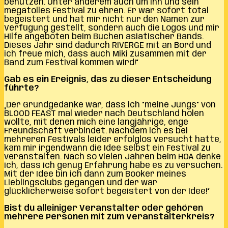
benutzen. Unter anderem auch um ihn und sein
megatolles Festival zu ehren. Er war sofort total
begeistert und hat mir nicht nur den Namen zur
Verfügung gestellt, sondern auch die Logos und mir
Hilfe angeboten beim Buchen asiatischer Bands.
Dieses Jahr sind dadurch RIVERGE mit an Bord und
ich freue mich, dass auch Miki zusammen mit der
Band zum Festival kommen wird!“
Gab es ein Ereignis, das zu dieser Entscheidung
führte?
„Der Grundgedanke war, dass ich “meine Jungs” von
BLOOD FEAST mal wieder nach Deutschland holen
wollte, mit denen mich eine langjährige, enge
Freundschaft verbindet. Nachdem ich es bei
mehreren Festivals leider erfolglos versucht hatte,
kam mir irgendwann die Idee selbst ein Festival zu
veranstalten. Nach so vielen Jahren beim HOA denke
ich, dass ich genug Erfahrung habe es zu versuchen.
Mit der Idee bin ich dann zum Booker meines
Lieblingsclubs gegangen und der war
glücklicherweise sofort begeistert von der Idee!“
Bist du alleiniger Veranstalter oder gehören
mehrere Personen mit zum Veranstalterkreis?