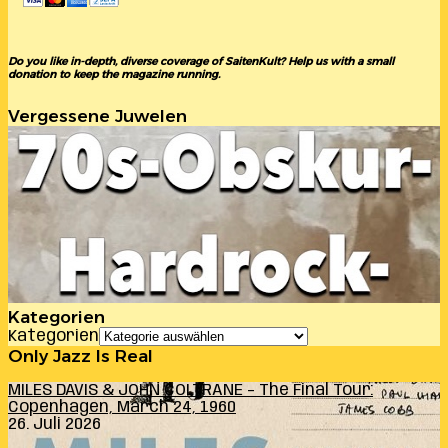
Do you like in-depth, diverse coverage of SaitenKult? Help us with a small
donation to keep the magazine running.
Vergessene Juwelen
Kategorien
Kategorien
Only Jazz Is Real
MILES DAVIS & JOHN COLTRANE – The Final Tour:
Copenhagen, March 24, 1960
26. Juli 2026