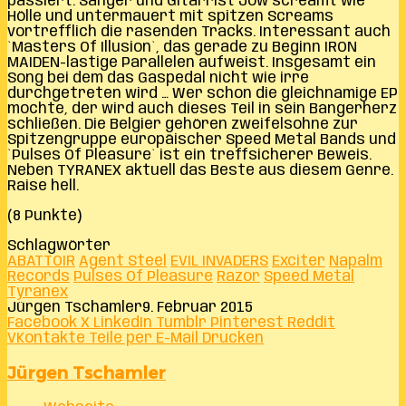
passiert. Sänger und Gitarrist Jow screamt wie
Hölle und untermauert mit spitzen Screams
vortrefflich die rasenden Tracks. Interessant auch
`Masters Of Illusion`, das gerade zu Beginn IRON
MAIDEN-lastige Parallelen aufweist. Insgesamt ein
Song bei dem das Gaspedal nicht wie irre
durchgetreten wird … Wer schon die gleichnamige EP
mochte, der wird auch dieses Teil in sein Bangerherz
schließen. Die Belgier gehören zweifelsohne zur
Spitzengruppe europäischer Speed Metal Bands und
`Pulses Of Pleasure` ist ein treffsicherer Beweis.
Neben TYRANEX aktuell das Beste aus diesem Genre.
Raise hell.
(8 Punkte)
Schlagwörter
ABATTOIR
Agent Steel
EVIL INVADERS
Exciter
Napalm
Records
Pulses Of Pleasure
Razor
Speed Metal
Tyranex
Jürgen Tschamler
9. Februar 2015
Facebook
X
LinkedIn
Tumblr
Pinterest
Reddit
VKontakte
Teile per E-Mail
Drucken
Jürgen Tschamler