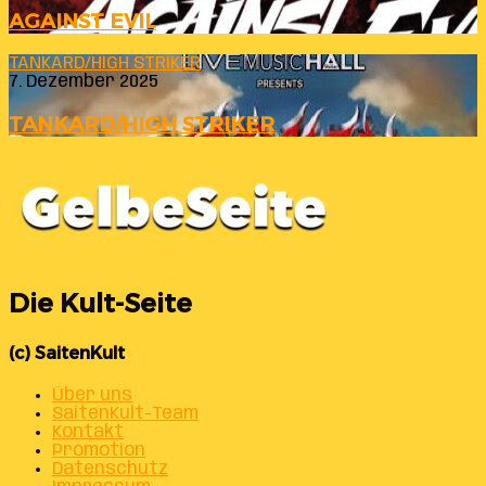
AGAINST EVIL
TANKARD/HIGH STRIKER
7. Dezember 2025
TANKARD/HIGH STRIKER
Die Kult-Seite
(c) SaitenKult
Über uns
SaitenKult-Team
Kontakt
Promotion
Datenschutz