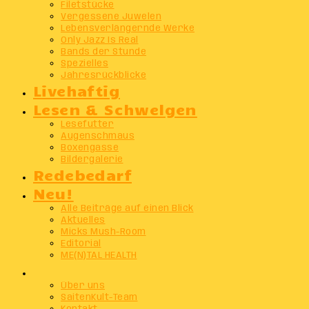
Filetstücke
Vergessene Juwelen
Lebensverlängernde Werke
Only Jazz Is Real
Bands der Stunde
Spezielles
Jahresrückblicke
Livehaftig
Lesen & Schwelgen
Lesefutter
Augenschmaus
Boxengasse
Bildergalerie
Redebedarf
Neu!
Alle Beiträge auf einen Blick
Aktuelles
Micks Mush-Room
Editorial
ME(N)TAL HEALTH
Info
Über uns
SaitenKult-Team