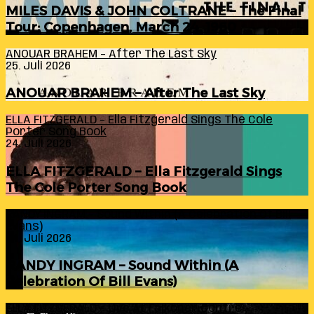
MILES DAVIS & JOHN COLTRANE – The Final
Tour: Copenhagen, March 24, 1960
ANOUAR BRAHEM – After The Last Sky
25. Juli 2026
ANOUAR BRAHEM – After The Last Sky
ELLA FITZGERALD – Ella Fitzgerald Sings The Cole
Porter Song Book
24. Juli 2026
ELLA FITZGERALD – Ella Fitzgerald Sings
The Cole Porter Song Book
RANDY INGRAM – Sound Within (A Celebration Of Bill
Evans)
24. Juli 2026
RANDY INGRAM – Sound Within (A
Celebration Of Bill Evans)
ELLA FITZGERALD – Live At Falkoner Centre