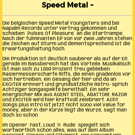
Speed Metal ~
Die belgischen Speed Metal Youngsters sind bei
Napalm Records unter Vertrag gekommen und
schieben ´Pulses Of Pleasure` an die Startrampe.
Nach der fulminanten EP von vor zwei Jahren stehen
die Zeichen auf Sturm und dementsprechend ist die
Erwartungshaltung hoch.
Die Produktion ist deutlich sauberer als auf der EP,
gerade im Bassbereich hat das Vorteile. Musikalisch
ist man sich zu 1000 Prozent treu geblieben.
Rasiermesserscharfe Riffs, die einen gnadenlos vor
sich hertreiben, ein Gesang der hier und da an
EXCITER erinnert und grundsätzliche Retro- sprich
Achtziger Songaspekte bereithält. Ein sehr
energischer Mix aus AGENT STEEL, ABATTOIR, RAZOR
und EXCITER wird hier kraftvoll zelebriert. Acht
Songs plus Intro ist jetzt nicht sooo viel Value for
money, aber in der Kürze liegt die Würze, sagt man
doch so schön.
Im Opener `Fast, Loud `n` Rude` spiegelt sich
wortwörtlich schon alles, was auf dem Album