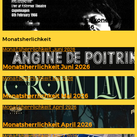
Copenhagen 6th February 1966
23. Juli 2026
ELLA FITZGERALD – Live At Falkoner Centre
Copenhagen 6th February 1966
Monatsherlichkeit
Monatsherrlichkeit Juni 2026
1. Juli 2026
Monatsherrlichkeit Juni 2026
Monatsherrlichkeit Mai 2026
2. Juni 2026
Monatsherrlichkeit Mai 2026
Monatsherrlichkeit April 2026
4. Mai 2026
Monatsherrlichkeit April 2026
Monatsherrlichkeit März 2026