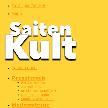
Zufälliger Artikel
Menu
Suchen nach
Pressfrisch
Plattenkritiken
Zurzeit im Ohr
Im Ohr der Musik(er)
Song der Stunde
Monatsherrlichkeit
Meilensteine