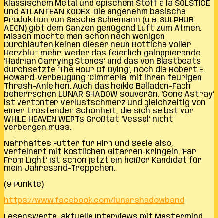
klassischem Metal und epischem Stoff a la SOLSTICE
und ATLANTEAN KODEX. Die angenehm basische
Produktion von Sascha Schiemann (u.a. SULPHUR
AEON) gibt dem Ganzen genügend Luft zum Atmen.
Missen möchte man schon nach wenigen
Durchläufen keinen dieser neun Bottiche voller
Herzblut mehr: weder das feierlich galoppierende
‘Hadrian Carrying Stones‘ und das von Blastbeats
durchsetzte ‘The Hour Of Dying‘, noch die Robert E.
Howard-Verbeugung ‘Cimmeria‘ mit ihren feurigen
Thrash-Anleihen. Auch das heikle Balladen-Fach
beherrschen LUNAR SHADOW souverän. ‘Gone Astray‘
ist vertonter Verlustschmerz und gleichzeitig von
einer tröstenden Schönheit, die sich selbst vor
WHILE HEAVEN WEPTs Großtat ‘Vessel‘ nicht
verbergen muss.
Nahrhaftes Futter für Hirn und Seele also,
verfeinert mit köstlichen Gitarren-Kringeln. ‘Far
From Light‘ ist schon jetzt ein heißer Kandidat für
mein Jahresend-Treppchen.
(9 Punkte)
https://www.facebook.com/lunarshadowband
Lesenswerte, aktuelle Interviews mit Mastermind