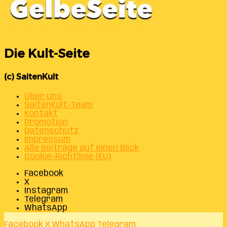
Die Kult-Seite
(c) SaitenKult
Über uns
SaitenKult-Team
Kontakt
Promotion
Datenschutz
Impressum
Alle Beiträge auf einen Blick
Cookie-Richtlinie (EU)
Facebook
X
Instagram
Telegram
WhatsApp
Facebook
X
WhatsApp
Telegram