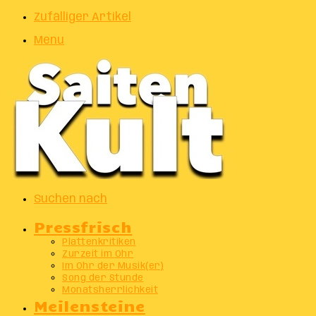
Zufälliger Artikel
Menu
Suchen nach
Pressfrisch
Plattenkritiken
Zurzeit im Ohr
Im Ohr der Musik(er)
Song der Stunde
Monatsherrlichkeit
Meilensteine