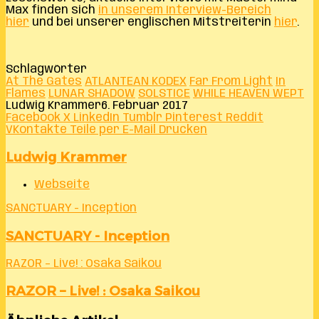
Max finden sich
in unserem Interview-Bereich
hier
und bei unserer englischen Mitstreiterin
hier
.
Schlagwörter
At The Gates
ATLANTEAN KODEX
Far From Light
In
Flames
LUNAR SHADOW
SOLSTICE
WHILE HEAVEN WEPT
Ludwig Krammer
6. Februar 2017
Facebook
X
LinkedIn
Tumblr
Pinterest
Reddit
VKontakte
Teile per E-Mail
Drucken
Ludwig Krammer
Webseite
SANCTUARY - Inception
SANCTUARY - Inception
RAZOR – Live! : Osaka Saikou
RAZOR – Live! : Osaka Saikou