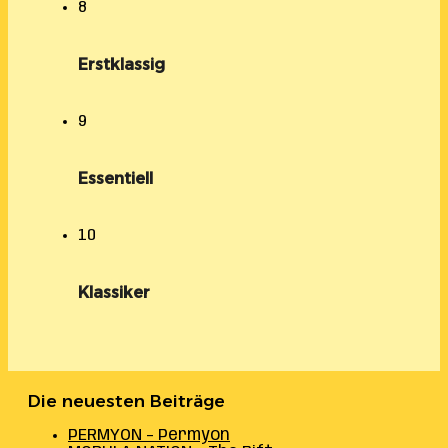
8
Erstklassig
9
Essentiell
10
Klassiker
Die neuesten Beiträge
PERMYON – Permyon