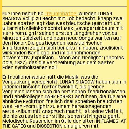
Für ihre Debüt-EP
´Triumphator´
wurden LUNAR
SHADOW völlig zu Recht mit Lob bedacht, knapp zwei
Jahre später legt das westdeutsche Quintett um
Gitarrist/Alleinkomponist Max „Savage“ Birbaum mit
‘Far From Light‘ seinen ersten Langdreher vor. 58
Minuten Spielzeit und neun neue Songs warten auf
den Hörer. Die gestiegenen künstlerischen
Ambitionen zeigen sich bereits im neuen, ziselisiert
wirkenden Bandlogo und im einnehmenden
Covermotiv „Expulsion – Moon and Firelight“ (Thomas
Cole, 1827), das die Vertreibung aus dem Garten
Eden symbolisieren soll.
Erfreulicherweise hält die Musik, was die
Verpackung verspricht. LUNAR SHADOW haben sich in
jederlei Hinsicht fortentwickelt, als grober
Vergleich lassen sich die britischen Traditionalisten
und Labelkollegen DARK FOREST anführen, die für eine
ähnliche Evolution freilich drei Scheiben brauchten.
Was ‘Far From Light‘ zu einem herausragenden
Metal-Album mit Anspruch macht, ist seine Vielfalt,
die nie zu Lasten der stilistischen Stringenz geht.
Melodische Rasereien im Stile der alten IN FLAMES, AT
THE GATES und DISSECTION emulgieren mit