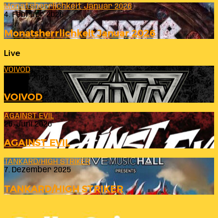
Monatsherrlichkeit Januar 2026
4. Februar 2026
Monatsherrlichkeit Januar 2026
Live
VOIVOD
23. Juli 2026
VOIVOD
AGAINST EVIL
26. Juni 2026
AGAINST EVIL
TANKARD/HIGH STRIKER
7. Dezember 2025
TANKARD/HIGH STRIKER