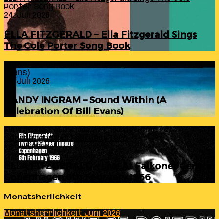
Porter Song Book
24. Juli 2026
ELLA FITZGERALD – Ella Fitzgerald Sings
The Cole Porter Song Book
RANDY INGRAM – Sound Within (A Celebration Of Bill
Evans)
24. Juli 2026
RANDY INGRAM – Sound Within (A
Celebration Of Bill Evans)
ELLA FITZGERALD – Live At Falkoner Centre
Copenhagen 6th February 1966
23. Juli 2026
ELLA FITZGERALD – Live At Falkoner Centre
Copenhagen 6th February 1966
Monatsherlichkeit
Monatsherrlichkeit Juni 2026