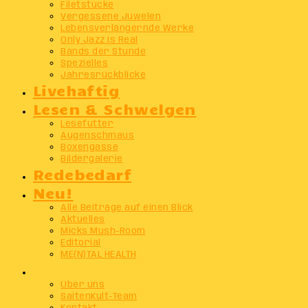
Filetstücke
Vergessene Juwelen
Lebensverlängernde Werke
Only Jazz Is Real
Bands der Stunde
Spezielles
Jahresrückblicke
Livehaftig
Lesen & Schwelgen
Lesefutter
Augenschmaus
Boxengasse
Bildergalerie
Redebedarf
Neu!
Alle Beiträge auf einen Blick
Aktuelles
Micks Mush-Room
Editorial
ME(N)TAL HEALTH
Info
Über uns
SaitenKult-Team