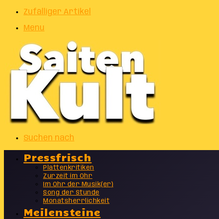
Zufälliger Artikel
Menu
Suchen nach
Pressfrisch
Plattenkritiken
Zurzeit im Ohr
Im Ohr der Musik(er)
Song der Stunde
Monatsherrlichkeit
Meilensteine