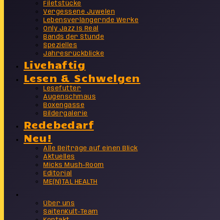
Filetstücke
Vergessene Juwelen
Lebensverlängernde Werke
Only Jazz Is Real
Bands der Stunde
Spezielles
Jahresrückblicke
Livehaftig
Lesen & Schwelgen
Lesefutter
Augenschmaus
Boxengasse
Bildergalerie
Redebedarf
Neu!
Alle Beiträge auf einen Blick
Aktuelles
Micks Mush-Room
Editorial
ME(N)TAL HEALTH
Info
Über uns
SaitenKult-Team