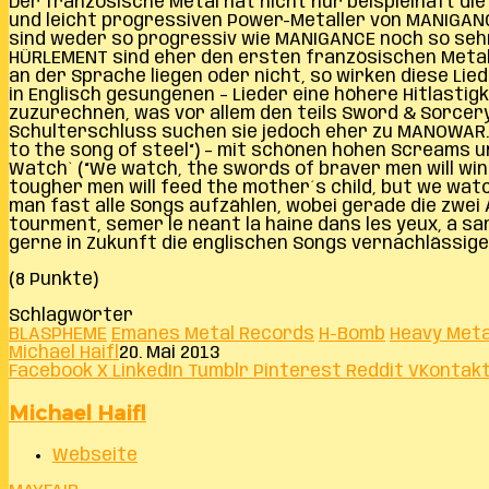
Der französische Metal hat nicht nur beispielhaft d
und leicht progressiven Power-Metaller von MANIGANC
sind weder so progressiv wie MANIGANCE noch so sehr 
HÜRLEMENT sind eher den ersten französischen Metal
an der Sprache liegen oder nicht, so wirken diese Li
in Englisch gesungenen – Lieder eine höhere Hitlasti
zuzurechnen, was vor allem den teils Sword & Sorcery
Schulterschluss suchen sie jedoch eher zu MANOWAR. `
to the song of steel“) – mit schönen hohen Screams u
Watch` (“We watch, the swords of braver men will win 
tougher men will feed the mother´s child, but we wat
man fast alle Songs aufzählen, wobei gerade die zwei A
tourment, semer le néant la haine dans les yeux, á san
gerne in Zukunft die englischen Songs vernachlässige
(8 Punkte)
Schlagwörter
BLASPHEME
Emanes Metal Records
H-Bomb
Heavy Meta
Michael Haifl
20. Mai 2013
Facebook
X
LinkedIn
Tumblr
Pinterest
Reddit
VKontak
Michael Haifl
Webseite