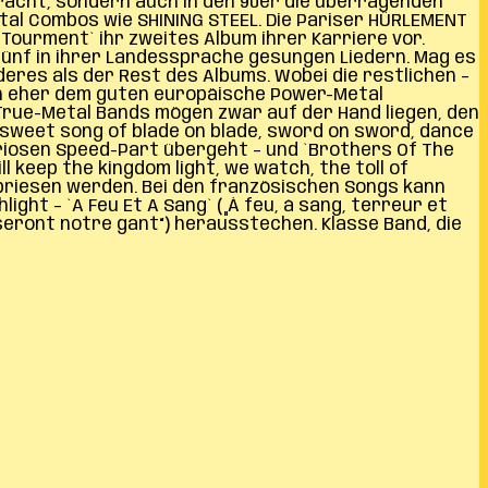
racht, sondern auch in den 90er die überragenden
tal Combos wie SHINING STEEL. Die Pariser HÜRLEMENT
Tourment` ihr zweites Album ihrer Karriere vor.
ünf in ihrer Landessprache gesungen Liedern. Mag es
eres als der Rest des Albums. Wobei die restlichen –
auch eher dem guten europäische Power-Metal
 True-Metal Bands mögen zwar auf der Hand liegen, den
 sweet song of blade on blade, sword on sword, dance
uriosen Speed-Part übergeht – und `Brothers Of The
 keep the kingdom light, we watch, the toll of
epriesen werden. Bei den französischen Songs kann
ight – `A Feu Et A Sang` („À feu, á sang, terreur et
aiseront notre gant“) herausstechen. Klasse Band, die