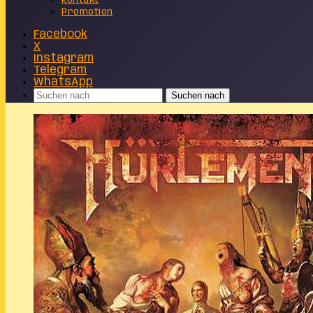
Kontakt
Promotion
Facebook
X
Instagram
Telegram
WhatsApp
Suchen nach