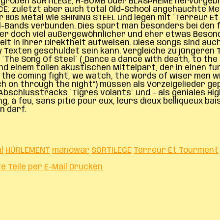
ie großen SORTILÈGE, H-BOMB oder BLASPHEME hervorgeb
E; zuletzt aber auch total Old-School angehauchte Me
80s Metal wie SHINING STEEL und legen mit `Terreur Et 
-Bands verbunden. Dies spürt man besonders bei den f
eder doch viel außergewöhnlicher und eher etwas Besond
gkeit in ihrer Direktheit aufweisen. Diese Songs sind 
 Texten geschuldet sein kann. Vergleiche zu jüngeren
The Song Of Steel` („Dance a dance with death, to the
nd einem tollen akustischen Mittelpart, der in einen f
the coming fight, we watch, the words of wiser men will
ch on through the night”) müssen als Vorzeigelieder g
bschlusstracks `Tigres Volants` und – als geniales Highl
g, á feu, sans pitié pour eux, leurs dieux belliqueux b
n darf.
l
HÜRLEMENT
manowar
SORTILEGE
Terreur Et Tourment
te
Teile per E-Mail
Drucken