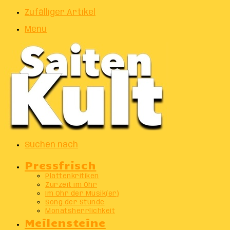
Zufälliger Artikel
Menu
Suchen nach
Pressfrisch
Plattenkritiken
Zurzeit im Ohr
Im Ohr der Musik(er)
Song der Stunde
Monatsherrlichkeit
Meilensteine