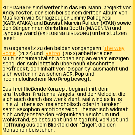
KITE PARADE sind weiterhin das Ein-Mann-Projekt von
Andy Foster, der sich bei seinem dritten Album von
Musikern wie Schlagzeuger Jimmy Pallagrosi
(KARNATAKA) und Bassist Marcin Palider (ATAN) sowie
den Sängerinnen Christina Booth (MAGENTA) und
Lyndsey Ward (EXPLORING BIRDSONG) unterstützen
lässt.
Im Gegensatz zu den beiden Vorgängern ´
The Way
Home
´ (2022) und ´
Retro
´ (2023) arbeitete der
Multiinstrumentalist wochenlang an einem einzigen
Song, der sich letztlich über neun Abschnitte
erstreckt, den Inhalt von ´Disparity´ ausmacht und
sich weiterhin zwischen AOR, Pop und
hochmelodischem Neo Prog bewegt.
Das frei fließende Konzept beginnt mit dem
kraftvollen ´Fraternal Angels´ und der Melodie, die
sich auch durch das Werk zieht. Mal wird es in ´Is
This All There Is?´ melancholisch oder in ´Broken´
samt Saxophon emotionsreich. Thematisch widmet
sich Andy Foster den Eckpunkten Reichtum und
Wohlstand, Selbstsucht und Mitgefühl, Verlust und
Hoffnung aus dem Blickfeld der “Engel”, die den
Menschen beistehen.