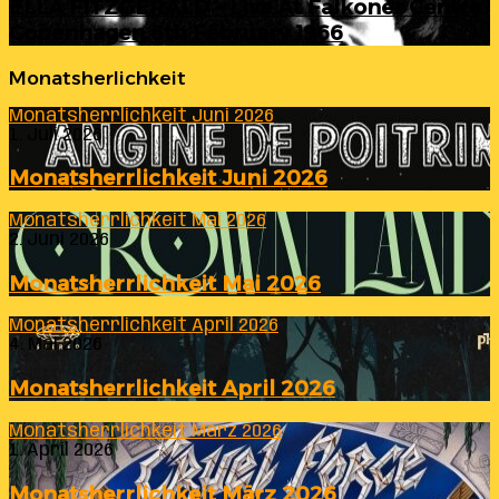
ELLA FITZGERALD – Live At Falkoner Centre
Copenhagen 6th February 1966
Monatsherlichkeit
Monatsherrlichkeit Juni 2026
1. Juli 2026
Monatsherrlichkeit Juni 2026
Monatsherrlichkeit Mai 2026
2. Juni 2026
Monatsherrlichkeit Mai 2026
Monatsherrlichkeit April 2026
4. Mai 2026
Monatsherrlichkeit April 2026
Monatsherrlichkeit März 2026
1. April 2026
Monatsherrlichkeit März 2026