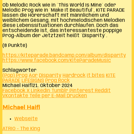
Ob Melodic Rock wie in ´This World Is Mine´ oder
Melodic Prog wie in ´Make It Beautiful´, KITE PARADE
lassen die Hörerschaft mit männlichem und
weiblichem Gesang, mit hochmelodischen Melodien
diese Lebenssituationen durchlaufen. Doch das
entscheidende ist, das interessanteste poppige
Prog-Album der Jetztzeit heißt ´Disparity´.
(8 Punkte)
https://kiteparade.bandcamp.com/album/disparity
https://www.facebook.com/KiteParadeMusic
Schlagwörter
(Pop) Prog
Aor
Disparity
Hardrock
it bites
KITE
PARADE
LIFESIGNS
Prog Rock
Michael Haifl
21. Oktober 2024
Facebook
X
LinkedIn
Tumblr
Pinterest
Reddit
VKontakte
Teile per E-Mail
Drucken
Michael Haifl
Webseite
ATRIO - The King