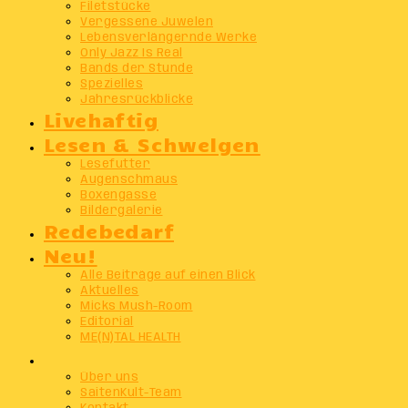
Filetstücke
Vergessene Juwelen
Lebensverlängernde Werke
Only Jazz Is Real
Bands der Stunde
Spezielles
Jahresrückblicke
Livehaftig
Lesen & Schwelgen
Lesefutter
Augenschmaus
Boxengasse
Bildergalerie
Redebedarf
Neu!
Alle Beiträge auf einen Blick
Aktuelles
Micks Mush-Room
Editorial
ME(N)TAL HEALTH
Info
Über uns
SaitenKult-Team