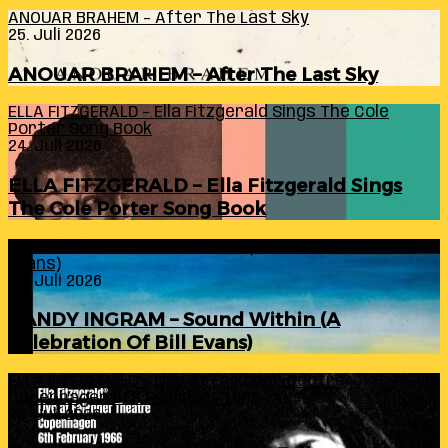
ANOUAR BRAHEM – After The Last Sky
25. Juli 2026
ANOUAR BRAHEM – After The Last Sky
ELLA FITZGERALD – Ella Fitzgerald Sings The Cole
Porter Song Book
24. Juli 2026
ELLA FITZGERALD – Ella Fitzgerald Sings
The Cole Porter Song Book
RANDY INGRAM – Sound Within (A Celebration Of Bill
Evans)
24. Juli 2026
RANDY INGRAM – Sound Within (A
Celebration Of Bill Evans)
ELLA FITZGERALD – Live At Falkoner Centre
Copenhagen 6th February 1966
23. Juli 2026