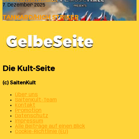
7. Dezember 2025
TANKARD/HIGH STRIKER
Die Kult-Seite
(c) SaitenKult
Über uns
SaitenKult-Team
Kontakt
Promotion
Datenschutz
Impressum
Alle Beiträge auf einen Blick
Cookie-Richtlinie (EU)