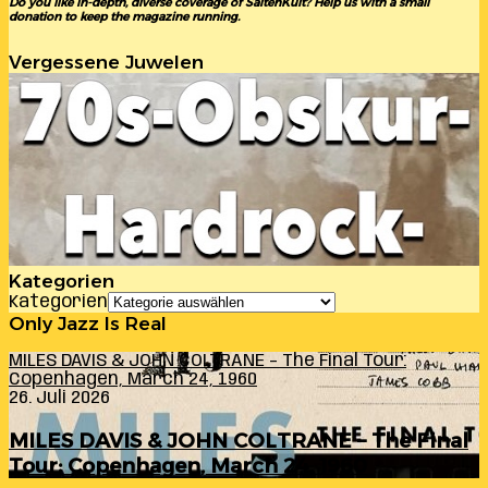
Do you like in-depth, diverse coverage of SaitenKult? Help us with a small
donation to keep the magazine running.
Vergessene Juwelen
Kategorien
Kategorien
Only Jazz Is Real
MILES DAVIS & JOHN COLTRANE – The Final Tour:
Copenhagen, March 24, 1960
26. Juli 2026
MILES DAVIS & JOHN COLTRANE – The Final
Tour: Copenhagen, March 24, 1960