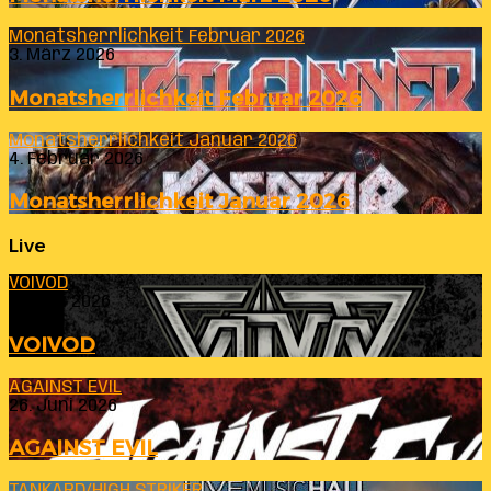
Monatsherrlichkeit Februar 2026
3. März 2026
Monatsherrlichkeit Februar 2026
Monatsherrlichkeit Januar 2026
4. Februar 2026
Monatsherrlichkeit Januar 2026
Live
VOIVOD
23. Juli 2026
VOIVOD
AGAINST EVIL
26. Juni 2026
AGAINST EVIL
TANKARD/HIGH STRIKER