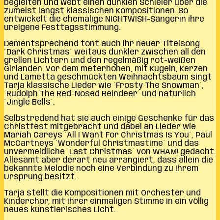
begleiten und webt einen dunklen Schleier über die
zumeist längst klassischen Kompositionen. So
entwickelt die ehemalige NIGHTWISH-Sängerin ihre
ureigene Festtagsstimmung.
Dementsprechend tönt auch ihr neuer Titelsong
´Dark Christmas´ weitaus dunkler zwischen all den
grellen Lichtern und den regelmäßig rot-weißen
Girlanden. Vor dem meterhohen, mit Kugeln, Kerzen
und Lametta geschmückten Weihnachtsbaum singt
Tarja klassische Lieder wie ´Frosty The Snowman´,
´Rudolph The Red-Nosed Reindeer´ und natürlich
´Jingle Bells´.
Selbstredend hat sie auch einige Geschenke für das
Christfest mitgebracht und dabei an Lieder wie
Mariah Careys ´All I Want For Christmas Is You´, Paul
McCartneys ´Wonderful Christmastime´ und das
unvermeidliche ´Last Christmas´ von WHAM! gedacht.
Allesamt aber derart neu arrangiert, dass allein die
bekannte Melodie noch eine Verbindung zu ihrem
Ursprung besitzt.
Tarja stellt die Kompositionen mit Orchester und
Kinderchor, mit ihrer einmaligen Stimme in ein völlig
neues künstlerisches Licht.