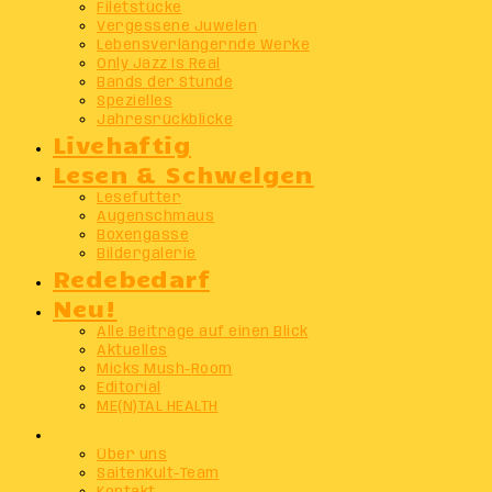
Filetstücke
Vergessene Juwelen
Lebensverlängernde Werke
Only Jazz Is Real
Bands der Stunde
Spezielles
Jahresrückblicke
Livehaftig
Lesen & Schwelgen
Lesefutter
Augenschmaus
Boxengasse
Bildergalerie
Redebedarf
Neu!
Alle Beiträge auf einen Blick
Aktuelles
Micks Mush-Room
Editorial
ME(N)TAL HEALTH
Info
Über uns
SaitenKult-Team