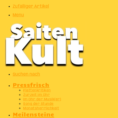
Zufälliger Artikel
Menu
Suchen nach
Pressfrisch
Plattenkritiken
Zurzeit im Ohr
Im Ohr der Musik(er)
Song der Stunde
Monatsherrlichkeit
Meilensteine