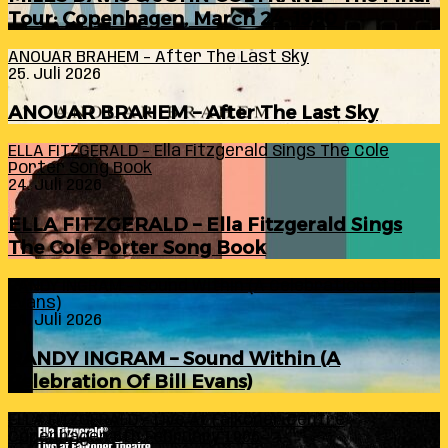
Tour: Copenhagen, March 24, 1960
ANOUAR BRAHEM – After The Last Sky
25. Juli 2026
ANOUAR BRAHEM – After The Last Sky
ELLA FITZGERALD – Ella Fitzgerald Sings The Cole
Porter Song Book
24. Juli 2026
ELLA FITZGERALD – Ella Fitzgerald Sings
The Cole Porter Song Book
RANDY INGRAM – Sound Within (A Celebration Of Bill
Evans)
24. Juli 2026
RANDY INGRAM – Sound Within (A
Celebration Of Bill Evans)
ELLA FITZGERALD – Live At Falkoner Centre
Copenhagen 6th February 1966