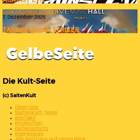
TANKARD/HIGH STRIKER
7. Dezember 2025
TANKARD/HIGH STRIKER
Die Kult-Seite
(c) SaitenKult
Über uns
SaitenKult-Team
Kontakt
Promotion
Datenschutz
Impressum
Alle Beiträge auf einen Blick