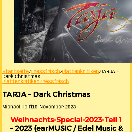
Startseite
/
Pressfrisch
/
Plattenkritiken
/
TARJA –
Dark Christmas
Plattenkritiken
Pressfrisch
TARJA – Dark Christmas
Michael Haifl
10. November 2023
Weihnachts-Special-2023-Teil 1
~ 2023 (earMUSIC / Edel Music &