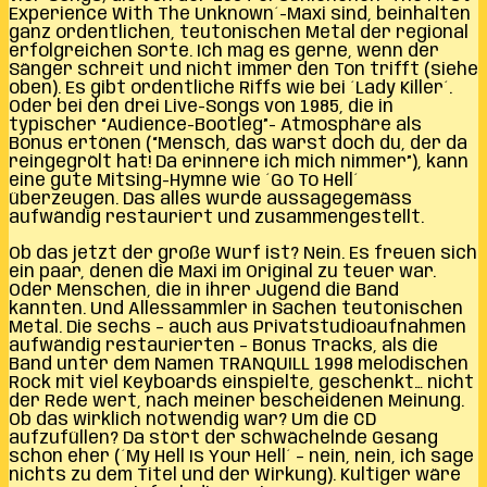
Experience With The Unknown´-Maxi sind, beinhalten
ganz ordentlichen, teutonischen Metal der regional
erfolgreichen Sorte. Ich mag es gerne, wenn der
Sänger schreit und nicht immer den Ton trifft (siehe
oben). Es gibt ordentliche Riffs wie bei ´Lady Killer´.
Oder bei den drei Live-Songs von 1985, die in
typischer “Audience-Bootleg”- Atmosphäre als
Bonus ertönen (“Mensch, das warst doch du, der da
reingegrölt hat! Da erinnere ich mich nimmer”), kann
eine gute Mitsing-Hymne wie ´Go To Hell´
überzeugen. Das alles wurde aussagegemäss
aufwändig restauriert und zusammengestellt.
Ob das jetzt der große Wurf ist? Nein. Es freuen sich
ein paar, denen die Maxi im Original zu teuer war.
Oder Menschen, die in ihrer Jugend die Band
kannten. Und Allessammler in Sachen teutonischen
Metal. Die sechs – auch aus Privatstudioaufnahmen
aufwändig restaurierten – Bonus Tracks, als die
Band unter dem Namen TRANQUILL 1998 melodischen
Rock mit viel Keyboards einspielte, geschenkt… nicht
der Rede wert, nach meiner bescheidenen Meinung.
Ob das wirklich notwendig war? Um die CD
aufzufüllen? Da stört der schwächelnde Gesang
schon eher (´My Hell Is Your Hell´ – nein, nein, ich sage
nichts zu dem Titel und der Wirkung). Kultiger wäre