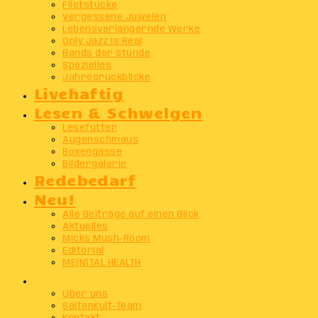
Filetstücke
Vergessene Juwelen
Lebensverlängernde Werke
Only Jazz Is Real
Bands der Stunde
Spezielles
Jahresrückblicke
Livehaftig
Lesen & Schwelgen
Lesefutter
Augenschmaus
Boxengasse
Bildergalerie
Redebedarf
Neu!
Alle Beiträge auf einen Blick
Aktuelles
Micks Mush-Room
Editorial
ME(N)TAL HEALTH
Info
Über uns
SaitenKult-Team