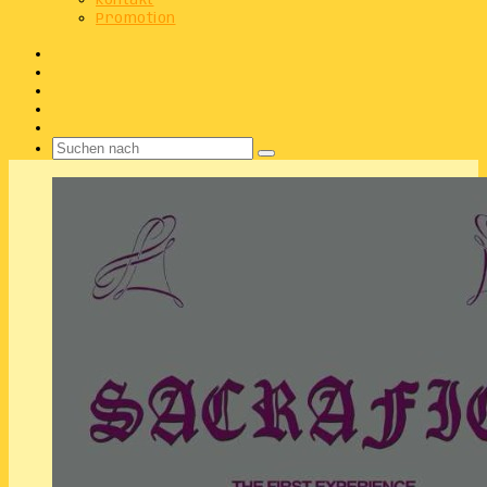
Kontakt
Promotion
Facebook
X
Instagram
Telegram
WhatsApp
Suchen
nach