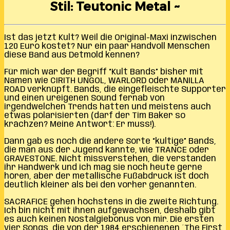
Stil: Teutonic Metal ~
Ist das jetzt Kult? Weil die Original-Maxi inzwischen
120 Euro kostet? Nur ein paar Handvoll Menschen
diese Band aus Detmold kennen?
Für mich war der Begriff “Kult Bands” bisher mit
Namen wie CIRITH UNGOL, WARLORD oder MANILLA
ROAD verknüpft. Bands, die eingefleischte Supporter
und einen ureigenen Sound fernab von
irgendwelchen Trends hatten und meistens auch
etwas polarisierten (darf der Tim Baker so
krächzen? Meine Antwort: Er muss!).
Dann gab es noch die andere Sorte “kultige” Bands,
die man aus der Jugend kannte, wie TRANCE oder
GRAVESTONE. Nicht missverstehen, die verstanden
ihr Handwerk und ich mag sie noch heute gerne
hören, aber der metallische Fußabdruck ist doch
deutlich kleiner als bei den vorher genannten.
SACRAFICE gehen höchstens in die zweite Richtung.
Ich bin nicht mit ihnen aufgewachsen, deshalb gibt
es auch keinen Nostalgiebonus von mir. Die ersten
vier Songs, die von der 1984 erschienenen ´The First