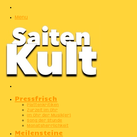
Zufälliger
Artikel
Menu
Suchen
nach
Pressfrisch
Plattenkritiken
Zurzeit im Ohr
Im Ohr der Musik(er)
Song der Stunde
Monatsherrlichkeit
Meilensteine