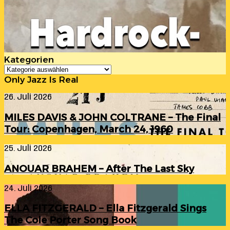
Kategorien
Kategorien
Only Jazz Is Real
MILES
26. Juli 2026
DAVIS
&
MILES DAVIS & JOHN COLTRANE – The Final
JOHN
Tour: Copenhagen, March 24, 1960
COLTRANE
–
ANOUAR
25. Juli 2026
The
BRAHEM
Final
–
Tour:
ANOUAR BRAHEM – After The Last Sky
After
Copenhagen,
The
March
ELLA
24. Juli 2026
Last
24,
FITZGERALD
Sky
1960
–
ELLA FITZGERALD – Ella Fitzgerald Sings
Ella
The Cole Porter Song Book
Fitzgerald