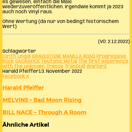
es gewesen, einfach die Maxi
wiederzuveröffentlichen. Irgendwie kommt ja 2023
auch noch Vinyl raus.
Ohne Wertung (da nur von bedingt historischem
Wert)
(VÖ: 2.12.2022)
Schlagwörter
Cirith Ungol
GRAVESTONE
MANILLA ROAD
Progressive
Rock
SACRAFICE
Teutonic Metal
The first experience
with the unknown
Trance
TranQuill
Warlord
Harald Pfeiffer
13. November 2022
LinkedIn
Tumblr
Pinterest
Reddit
VKontakte
Teile
Drucken
Facebook
X
per
E-
Harald Pfeiffer
Mail
MELVINS
MELVINS – Bad Moon Rising
–
Bad
BILL
BILL NACE – Through A Room
Moon
NACE
Rising
–
Ähnliche Artikel
Through
A